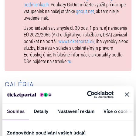
ZURVALEC/ PEDANT Z MANTOVY Jakub
podmienkach
. Poukazy GoOut môžete využiť pri nákupe
RYBÁRIK
vstupeniek na našej stránke
goout.net
, ak tam nie je
uvedené inak.
BAPTISTA MINOLA, šľachtic z Padovy Michal
ĎURIŠ
Usporiadateľ sa v zmysle čl. 30 ods. 1 písm. e) nariadenia
KATARÍNA, jeho dcéra Sarah ARATÓ
EÚ 2022/2065 (Akt o digitálnych službách, DSA) zaviazal
BIANKA, jeho dcéra Dominika
ponúkať na portáli
www.ticketportal.sk
, iba výrobky alebo
ŽIARANOVÁ
služby, ktoré sú v súlade s uplatniteľným právom
PETRUCHIO, veronský šľachtic Jakub TVRDÍK
Európskej únie. Príslušné informácie a kontakty podľa
GRUMIO, Petruchiov sluha Adam JANČINA
DSA nájdete na stránke
tu
.
VICENTIO, bohatý mešťan z Pisy Vladimír
ZBOROŇ
LUCENTIO, jeho syn, Biankin pytač MARTIN
GALÉRIA
VARINSKÝ
GREMIO, starý a bohatý Biankin pytač z Padovy Peter
ŠIMUN
Souhlas
Detaily
Nastavení reklam
Více o cookies
HORTENSIO, padovský šľachtic, Biankin pytač Štefan
MARTINOVIČ
TRANIO, sluha Lucentia Juraj HRČKA
Zodpovědné používání vašich údajů
BIONDELLO, sluha Lucentia Kristián BARAN