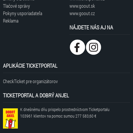
Tlačové správy
www.goout.sk
Pokyny usporiadateľa
www.goout.cz
Reklama
NÁJDETE NÁS AJ NA
APLIKÁCIE TICKETPORTAL
CheckTicket pre organizátorov
TICKETPORTAL A DOBRÝ ANJEL
K dnešnému dňu prispelo prostredníctvom Ticketportalu
103961 klientov
na pomoc sumou
277 583,60 €