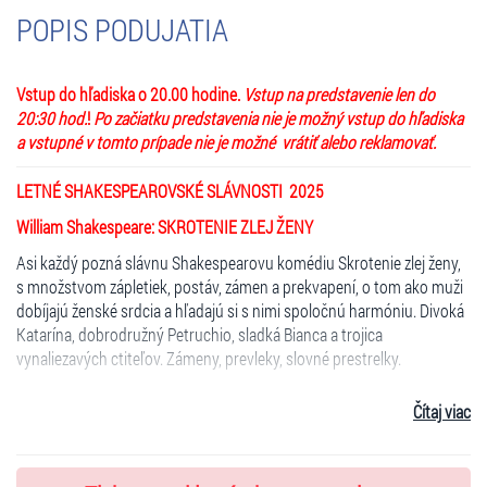
POPIS PODUJATIA
Vstup do hľadiska o 20.00 hodine.
Vstup na predstavenie len do
20:30 hod.
!
Po začiatku predstavenia nie je možný vstup do hľadiska
a vstupné v tomto prípade nie je možné vrátiť alebo reklamovať.
LETNÉ SHAKESPEAROVSKÉ SLÁVNOSTI 2025
William Shakespeare:
SKROTENIE ZLEJ ŽENY
Asi každý pozná slávnu Shakespearovu komédiu Skrotenie zlej ženy,
s množstvom zápletiek, postáv, zámen a prekvapení, o tom ako muži
dobíjajú ženské srdcia a hľadajú si s nimi spoločnú harmóniu. Divoká
Katarína, dobrodružný Petruchio, sladká Bianca a trojica
vynaliezavých ctiteľov. Zámeny, prevleky, slovné prestrelky.
Ale kto z nás vie, že v tejto Shakespearovej komédií je jedným zo
Čítaj viac
zdrojov humoru aj téma divadla na divadle a že sám Shakespeare
vlastne napísal hru o hereckej kočovnej skupine, ktorá sa rozhodne
zahrať celý príbeh Petruchia a Kataríny jednému alkoholikovi.