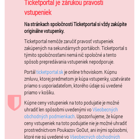
Ticketportal je zárukou pravosti
V našej interpretácií tento alkoholik, spustí čarovný svet fiktívnej
zašlej kočovnej hereckej skupiny a téma divadla na divadle sa stáva
vstupeniek
ďalším zdrojom zábavy a nečakaných udalostí.
Na stránkach spoločnosti Ticketportal si vždy zakúpite
Je táto najkontroverznejšia komédia autora len bujará divadelná
originálne vstupenky.
fraška alebo gendrovo nekorektný text o manželstve? Je žena len
Ticketportal nemôže zaručiť pravosť vstupeniek
bezbrannou a mužovi poslušnou bytosťou? Môžeme sa pýtať, či
zakúpených na sekundárnych portáloch. Ticketportal s
Petruchio Katarínu ozaj skrotil, či jej pokora nie je iba jednou z
týmito spoločnosťami nemá nič spoločné a tento
metamorfóz ženskej neskrotiteľnosti, či krotenie čertice nebolo
spôsob prepredávania vstupeniek nepodporuje.
krotením čerta...
Portál
ticketportal.sk
je online trhoviskom. Kúpnu
REALIZAČNÝ TÍM
zmluvu, ktorej predmetom je kúpa vstupenky, uzatvárate
Preklad: Ľubomír Feldek, Martin Hilský
priamo s usporiadateľom, ktorého údaje sú uvedené
Réžia: Michal Vajdička
priamo v košíku.
Scéna: Pavol Andraško
Kúpne ceny vstupeniek na toto podujatie je možné
Kostýmy: Katarína Hollá
uhradiť len spôsobmi uvedenými vo
Všeobecných
Hudba: Róbert Mankovecký
obchodných podmienkach
. Upozorňujeme, že kúpne
ceny vstupeniek na toto podujatie nie je možné uhradiť
prostredníctvom Poukazov GoOut, ani inými spôsobmi,
OSOBY A OBSADENIE :
ktoré nie sú uvedené vo
Všeobecných obchodných