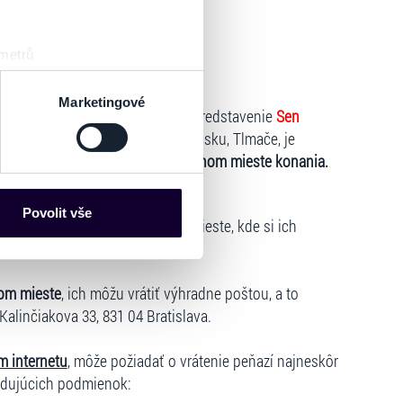
 metrů
sk prstu)
 18:00 HOD.
 podrobnostmi
. Svůj souhlas
Marketingové
kovateľ predaja oznamujeme, že predstavenie
Sen
od.
v Mestskom kultúrnom stredisku, Tlmače, je
 25.2.2027 o 18:00 hod. v pôvodnom mieste konania.
es“), které mohou sbírat
ce mohou představovat
nalizaci obsahu a reklam.
Povolit vše
ky výhradne na tom predajnom mieste, kde si ich
Partneři tyto údaje mohou
 že používáte jejich služby.
lušné varianty. Svoji volbu
om mieste
, ich môžu vrátiť výhradne poštou, a to
 Kalinčiakova 33, 831 04 Bratislava.
m internetu
, môže požiadať o vrátenie peňazí najneskôr
edujúcich podmienok: