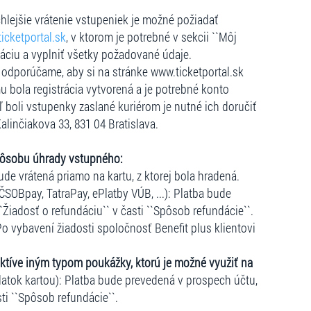
hlejšie vrátenie vstupeniek je možné požiadať
icketportal.sk
, v ktorom je potrebné v sekcii ``Môj
dáciu a vyplniť všetky požadované údaje.
e, odporúčame, aby si na stránke www.ticketportal.sk
u bola registrácia vytvorená a je potrebné konto
ľ boli vstupenky zaslané kuriérom je nutné ich doručiť
Kalinčiakova 33, 831 04 Bratislava.
pôsobu úhrady vstupného:
ude vrátená priamo na kartu, z ktorej bola hradená.
ČSOBpay, TatraPay, ePlatby VÚB, ...): Platba bude
``Žiadosť o refundáciu`` v časti ``Spôsob refundácie``.
o vybavení žiadosti spoločnosť Benefit plus klientovi
ktíve iným typom poukážky, ktorú je možné využiť na
atok kartou): Platba bude prevedená v prospech účtu,
sti ``Spôsob refundácie``.