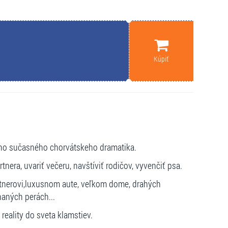
Kúpiť
ieho sučasného chorvátskeho dramatika.
artnera, uvariť večeru, navštíviť rodičov, vyvenčiť psa.
tnerovi,luxusnom aute, veľkom dome, drahých
aných perách...
reality do sveta klamstiev.