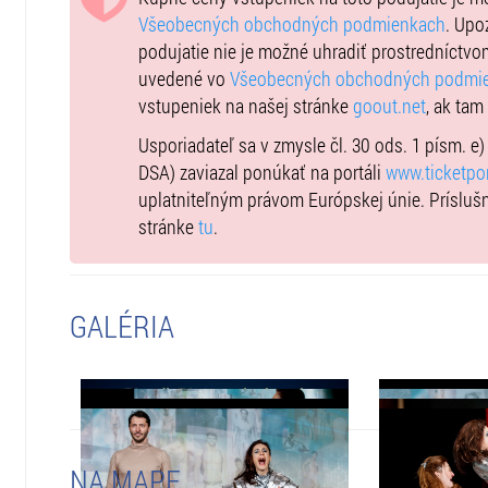
Všeobecných obchodných podmienkach
. Upo
podujatie nie je možné uhradiť prostredníctvo
uvedené vo
Všeobecných obchodných podmi
vstupeniek na našej stránke
goout.net
, ak tam
Usporiadateľ sa v zmysle čl. 30 ods. 1 písm. e
DSA) zaviazal ponúkať na portáli
www.ticketpor
uplatniteľným právom Európskej únie. Prísluš
stránke
tu
.
GALÉRIA
NA MAPE