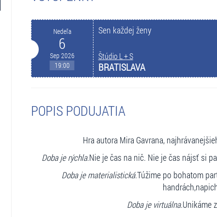
Sen každej ženy
Nedeľa
6
Sep 2026
Štúdio L + S
19:00
BRATISLAVA
POPIS PODUJATIA
Hra autora Mira Gavrana, najhrávanejš
Doba je rýchla
.Nie je čas na nič. Nie je čas nájsť si p
Doba je materialistická.
Túžime po bohatom par
handrách,napich
Doba je virtuálna.
Unikáme z 