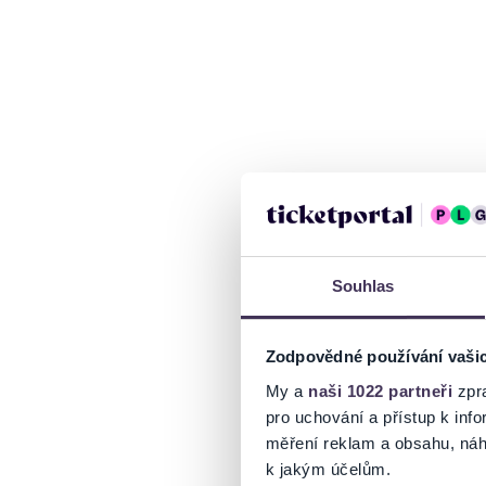
Souhlas
Zodpovědné používání vaši
My a
naši 1022 partneři
zpra
pro uchování a přístup k in
měření reklam a obsahu, náh
k jakým účelům.