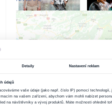
ZOBRAZ
Detaily
Nastavení reklam
ch údajů
cováváme vaše údaje (jako např. číslo IP) pomocí technologií, 
formacím na vašem zařízení, abychom vám mohli nabízet person
led na návštěvníky a vývoj produktů. Máte možnosti ohledně to