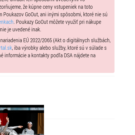
zorňujeme, že kúpne ceny vstupeniek na toto
m Poukazov GoOut, ani inými spôsobmi, ktoré nie sú
enkach
. Poukazy GoOut môžete využiť pri nákupe
 nie je uvedené inak.
) nariadenia EÚ 2022/2065 (Akt o digitálnych službách,
tal.sk
, iba výrobky alebo služby, ktoré sú v súlade s
né informácie a kontakty podľa DSA nájdete na