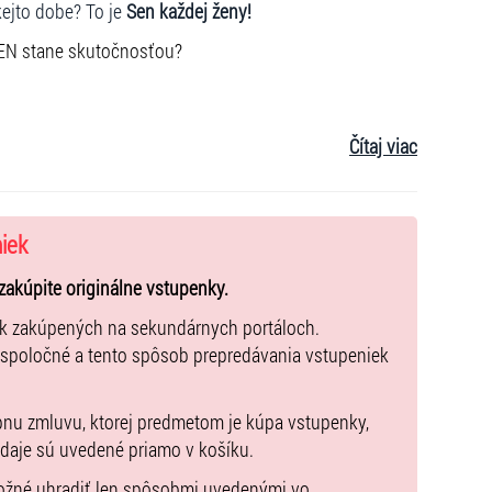
kejto dobe? To je
Sen každej ženy!
SEN stane skutočnosťou?
Čítaj viac
niek
zakúpite originálne vstupenky.
ek zakúpených na sekundárnych portáloch.
 spoločné a tento spôsob prepredávania vstupeniek
pnu zmluvu, ktorej predmetom je kúpa vstupenky,
údaje sú uvedené priamo v košíku.
možné uhradiť len spôsobmi uvedenými vo