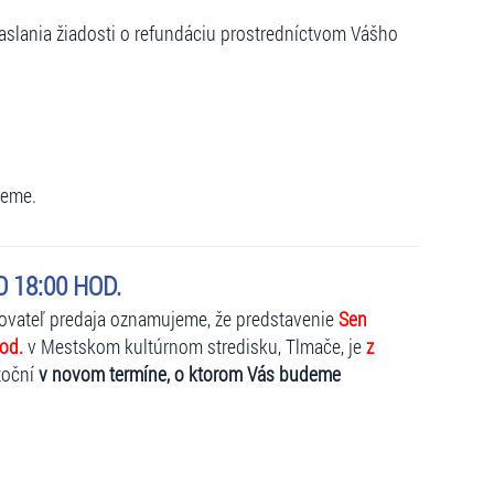
slania žiadosti o refundáciu prostredníctvom Vášho
jeme.
 18:00 HOD.
kovateľ predaja oznamujeme, že predstavenie
Sen
od.
v Mestskom kultúrnom stredisku, Tlmače, je
z
toční
v novom termíne, o ktorom Vás budeme