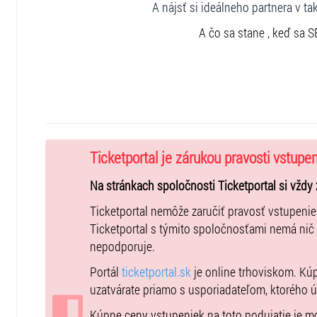
A nájsť si ideálneho partnera v ta
A čo sa stane , keď sa 
Účinkujú:
Andrea Karnasová, Andrea Profantová a Braňo Deák
Autor : Miro Gavran
Preklad: Martin Machata
Ticketportal je zárukou pravosti vstupe
Réžia : Michal Babiak
Scéna a kostýmy : Monika Zimányiová
Na stránkach spoločnosti Ticketportal si vždy 
Produkcia: DIVAdlo DIVA
Ticketportal nemôže zaručiť pravosť vstupeni
Ticketportal s týmito spoločnosťami nemá nič
nepodporuje.
Portál
ticketportal.sk
je online trhoviskom. Kú
uzatvárate priamo s usporiadateľom, ktorého 
Kúpne ceny vstupeniek na toto podujatie je 