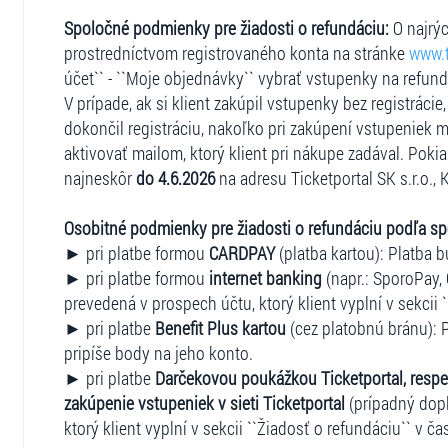
Spoločné podmienky pre žiadosti o refundáciu:
O najrýc
prostredníctvom registrovaného konta na stránke
www.t
účet`` - ``Moje objednávky`` vybrať vstupenky na refun
V prípade, ak si klient zakúpil vstupenky bez registráci
dokončil registráciu, nakoľko pri zakúpení vstupeniek m
aktivovať mailom, ktorý klient pri nákupe zadával. Pokia
najneskôr
do 4.6.2026
na adresu Ticketportal SK s.r.o., 
Osobitné podmienky pre žiadosti o refundáciu podľa s
► pri platbe formou
CARDPAY
(platba kartou): Platba b
► pri platbe formou
internet banking
(napr.: SporoPay, 
prevedená v prospech účtu, ktorý klient vyplní v sekcii 
► pri platbe
Benefit Plus kartou
(cez platobnú bránu): P
pripíše body na jeho konto.
► pri platbe
Darčekovou poukážkou Ticketportal, respe
zakúpenie vstupeniek v sieti Ticketportal
(prípadný dopl
ktorý klient vyplní v sekcii ``Žiadosť o refundáciu`` v ča