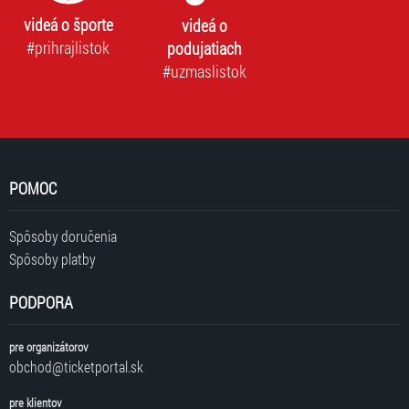
videá o športe
videá o
#prihrajlistok
podujatiach
#uzmaslistok
POMOC
Spôsoby doručenia
Spôsoby platby
PODPORA
pre organizátorov
obchod@ticketportal.sk
pre klientov