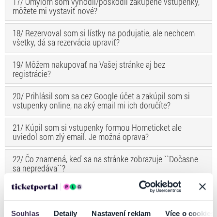
17/ Omylom som vyhodil/poškodil zakúpené vstupenky,
môžete mi vystaviť nové?
18/ Rezervoval som si lístky na podujatie, ale nechcem
všetky, dá sa rezervácia upraviť?
19/ Môžem nakupovať na Vašej stránke aj bez
registrácie?
20/ Prihlásil som sa cez Google účet a zakúpil som si
vstupenky online, na aký email mi ich doručíte?
21/ Kúpil som si vstupenky formou Hometicket ale
uviedol som zlý email. Je možná oprava?
22/ Čo znamená, keď sa na stránke zobrazuje ``Dočasne
sa nepredáva``?
23/ Na čo slúži archivačno-manipulačný poplatok?
24/ Je možné vrátiť archivačno-manipulačný, transakčný
Souhlas
Detaily
Nastavení reklam
Více o cookies