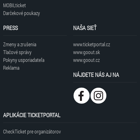
MOBILticket
Darčekové poukazy
PRESS
NAŠA SIEŤ
Zmeny a zrušenia
www.ticketportal.cz
Tlačové správy
www.goout.sk
Pokyny usporiadateľa
www.goout.cz
Reklama
NÁJDETE NÁS AJ NA
APLIKÁCIE TICKETPORTAL
CheckTicket pre organizátorov