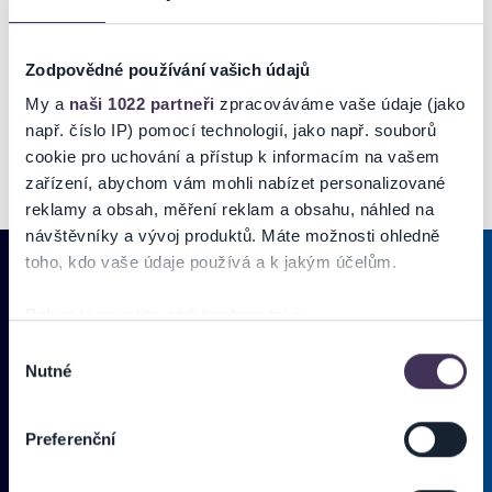
či iný poplatok?
25/ Je možné požiadať o výmenu vstupenky?
Zodpovědné používání vašich údajů
My a
naši 1022 partneři
zpracováváme vaše údaje (jako
např. číslo IP) pomocí technologií, jako např. souborů
cookie pro uchování a přístup k informacím na vašem
zařízení, abychom vám mohli nabízet personalizované
reklamy a obsah, měření reklam a obsahu, náhled na
návštěvníky a vývoj produktů. Máte možnosti ohledně
toho, kdo vaše údaje používá a k jakým účelům.
Pokud to povolíte, rádi bychom také:
PRIHLÁSIŤ SA K
ODBERU NOVINIEK
Shromažďovali informace o vaší geografické poloze,
Výběr
Nutné
které mohou být přesné na několik metrů
souhlasu
Pridajte sa do zoznamu odberateľov a doručte si najnovšie špeciálne
Identifikovali vaše zařízení pomocí aktivního
ponuky priamo do doručenej pošty.
skenování pro konkrétní charakteristiky (otisk prstu)
Preferenční
Zjistěte více o tom, jak zpracováváme vaše osobní
Vložte
údaje, a nastavte si předvolby v
části s podrobnostmi
.