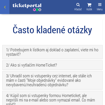
Hľadať
Košík
Menu
Často kladené otázky
1/ Potrebujem k lístkom aj doklad o zaplatení, viete mi ho
vystaviť?
2/ Ako si vytlačím HomeTicket?
3/ Uhradil som si vstupenky cez internet, ale stále ich
mám v časti "Moje objednávky" evidované ako
nevybavenú/neuhradenú objednávku?
4/ Kúpil som si vstupenky formou Hometicket, ale
neprišli mi na e-mail alebo som vymazal email. Čo mám
robiť?