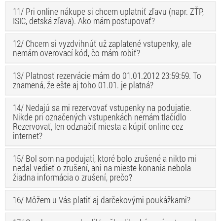
11/ Pri online nákupe si chcem uplatniť zľavu (napr. ZŤP,
ISIC, detská zľava). Ako mám postupovať?
12/ Chcem si vyzdvihnúť už zaplatené vstupenky, ale
nemám overovací kód, čo mám robiť?
13/ Platnosť rezervácie mám do 01.01.2012 23:59:59. To
znamená, že ešte aj toho 01.01. je platná?
14/ Nedajú sa mi rezervovať vstupenky na podujatie.
Nikde pri označených vstupenkách nemám tlačidlo
Rezervovať, len odznačiť miesta a kúpiť online cez
internet?
15/ Bol som na podujatí, ktoré bolo zrušené a nikto mi
nedal vedieť o zrušení, ani na mieste konania nebola
žiadna informácia o zrušení, prečo?
16/ Môžem u Vás platiť aj darčekovými poukážkami?