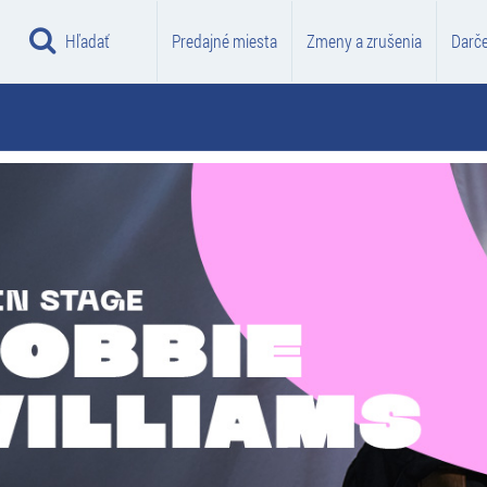
Hľadať
Predajné miesta
Zmeny a zrušenia
Darč