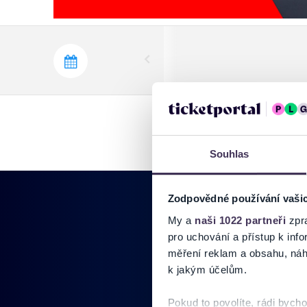
Prev
Souhlas
Zodpovědné používání vaši
My a
naši 1022 partneři
zpra
pro uchování a přístup k in
měření reklam a obsahu, náh
Pridajte sa do
k jakým účelům.
Pokud to povolíte, rádi bych