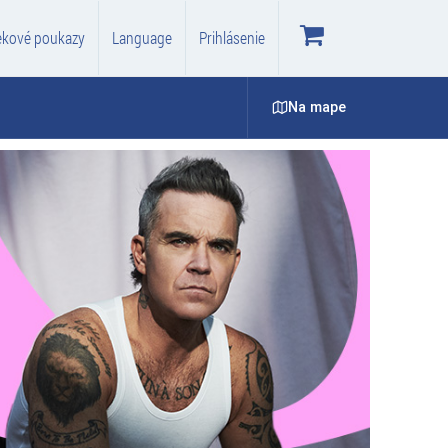
ekové poukazy
Language
Prihlásenie
Na mape