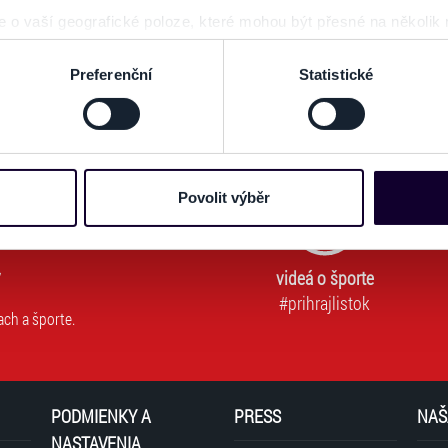
 o vaší geografické poloze, které mohou být přesné na několik
ať novinky. Vaša adresa nebude zdieľaná s tretími stranami.
ení pomocí aktivního skenování pro konkrétní charakteristiky (oti
Používateľ súhlasí s
OBCHODNÝMI PODMIENKAMI predajnej siete Ticketportal.
(* 
acováváme vaše osobní údaje, a nastavte si předvolby v
části s
Preferenční
Statistické
odvolat v části Prohlášení o souborech cookie.
e soubory cookies a další obdobné technologie (dále jen „cooki
nebo vaší aktivitě na našich webových stránkách. Tyto informa
mace používáme např. k analýze návštěvnosti webu nebo k perso
Povolit výběr
dílet se svými partnery pro sociální média, inzerci a analýzy. 
cemi, které jste jim poskytli nebo které získali v důsledku toho,
 naleznete níže. Možnosti zpracování upravíte zaškrtnutím přís
videá o športe
atí stránky v záložce „Cookies a jejich nastavení“.
#prihrajlistok
ach a športe.
PODMIENKY A
PRESS
NAŠ
NASTAVENIA