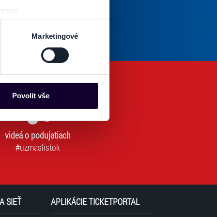
Odoberať
 metrů
sk prstu)
Tento súhlas je povinný na odber newslettra. Bez súhlasu nie je možné vás pr
povinné)
 podrobnostmi
. Svůj souhlas
Marketingové
es“), které mohou sbírat
ce mohou představovat
nalizaci obsahu a reklam.
Povolit vše
Partneři tyto údaje mohou
 že používáte jejich služby.
lušné varianty. Svoji volbu
videá o podujatiach
#uzmaslistok
A SIEŤ
APLIKÁCIE TICKETPORTAL