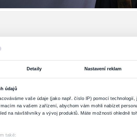
Detaily
Nastavení reklam
ch údajů
cováváme vaše údaje (jako např. číslo IP) pomocí technologií, 
PRIHLÁSIŤ SA K
ODBERU NOVINIEK
formacím na vašem zařízení, abychom vám mohli nabízet person
led na návštěvníky a vývoj produktů. Máte možnosti ohledně to
 zoznamu odberateľov a doručte si najnovšie špeciálne ponuky priamo do d
om také: