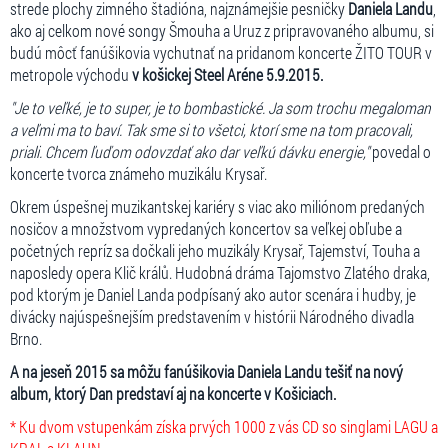
strede plochy zimného štadióna, najznámejšie pesničky
Daniela Landu
,
ako aj celkom nové songy Šmouha a Uruz z pripravovaného albumu, si
budú môcť fanúšikovia vychutnať na pridanom koncerte ŽITO TOUR v
metropole východu
v košickej Steel Aréne 5.9.2015.
"Je to veľké, je to super, je to bombastické. Ja som trochu megaloman
a veľmi ma to baví. Tak sme si to všetci, ktorí sme na tom pracovali,
priali. Chcem ľuďom odovzdať ako dar veľkú dávku energie,"
povedal o
koncerte tvorca známeho muzikálu Krysař.
Okrem úspešnej muzikantskej kariéry s viac ako miliónom predaných
nosičov a množstvom vypredaných koncertov sa veľkej obľube a
početných repríz sa dočkali jeho muzikály Krysař, Tajemství, Touha a
naposledy opera Klič králů. Hudobná dráma Tajomstvo Zlatého draka,
pod ktorým je Daniel Landa podpísaný ako autor scenára i hudby, je
divácky najúspešnejším predstavením v histórii Národného divadla
Brno.
A na jeseň 2015 sa môžu fanúšikovia Daniela Landu tešiť na nový
album, ktorý Dan predstaví aj na koncerte v Košiciach.
* Ku dvom vstupenkám získa prvých 1000 z vás CD so singlami LAGU a