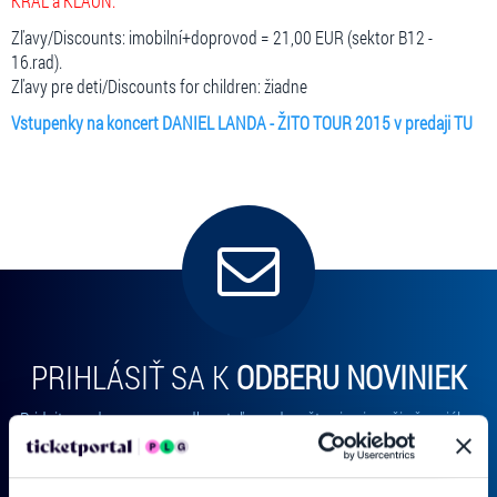
KRAL a KLAUN.
Zľavy/Discounts: imobilní+doprovod = 21,00 EUR (sektor B12 -
16.rad).
Zľavy pre deti/Discounts for children: žiadne
Vstupenky na koncert DANIEL LANDA - ŽITO TOUR 2015 v predaji TU
PRIHLÁSIŤ SA K
ODBERU NOVINIEK
Pridajte sa do zoznamu odberateľov a doručte si najnovšie špeciálne
ponuky priamo do doručenej pošty.