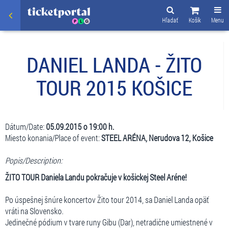
Hľadať
Košík
Menu
DANIEL LANDA - ŽITO
TOUR 2015 KOŠICE
Dátum/Date:
05.09.2015 o 19:00 h.
Miesto konania/Place of event:
STEEL ARÉNA, Nerudova 12, Košice
Popis/Description:
ŽITO TOUR Daniela Landu pokračuje v košickej Steel Aréne!
Po úspešnej šnúre koncertov Žito tour 2014, sa Daniel Landa opäť
vráti na Slovensko.
Jedinečné pódium v tvare runy Gibu (Dar), netradične umiestnené v