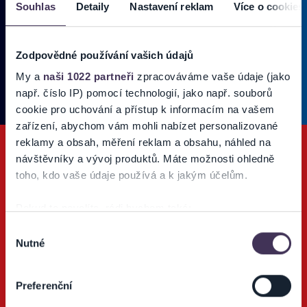
Souhlas
Detaily
Nastavení reklam
Více o cookies
Vložte
svoj
email
Zadajte
Zodpovědné používání vašich údajů
svoju
Ten
Používateľ súhlasí s
OBCHODNÝMI PODMIENKAMI predajnej siete
e-
My a
naši 1022 partneři
zpracováváme vaše údaje (jako
súh
Ticketportal.
(* povinné)
mailovú
je
např. číslo IP) pomocí technologií, jako např. souborů
adresu,
pov
cookie pro uchování a přístup k informacím na vašem
na
na
zařízení, abychom vám mohli nabízet personalizované
ktorú
odb
reklamy a obsah, měření reklam a obsahu, náhled na
new
vám
návštěvníky a vývoj produktů. Máte možnosti ohledně
Bez
budeme
súh
toho, kdo vaše údaje používá a k jakým účelům.
zasielať
nie
novinky.
je
Vaša
Pokud to povolíte, rádi bychom také:
mo
adresa
Ticketportal TV
Shromažďovali informace o vaší geografické poloze,
vás
Výběr
nebude
prih
Nutné
které mohou být přesné na několik metrů
souhlasu
zdieľaná
Sledujte náš Youtube kanál o podujatiach a športe.
na
Identifikovali vaše zařízení pomocí aktivního
s
odb
skenování pro konkrétní charakteristiky (otisk prstu)
tretími
Preferenční
Zjistěte více o tom, jak zpracováváme vaše osobní
stranami.