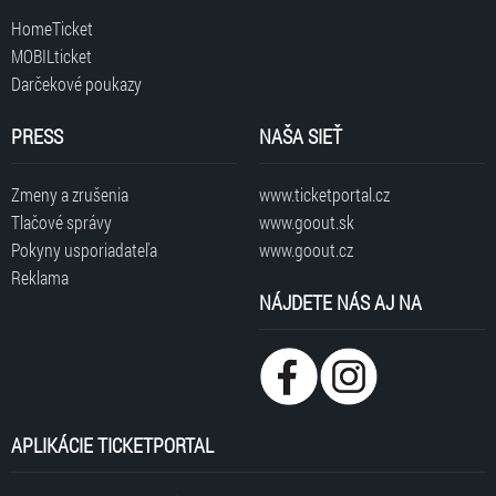
HomeTicket
MOBILticket
Darčekové poukazy
PRESS
NAŠA SIEŤ
Zmeny a zrušenia
www.ticketportal.cz
Tlačové správy
www.goout.sk
Pokyny usporiadateľa
www.goout.cz
Reklama
NÁJDETE NÁS AJ NA
APLIKÁCIE TICKETPORTAL