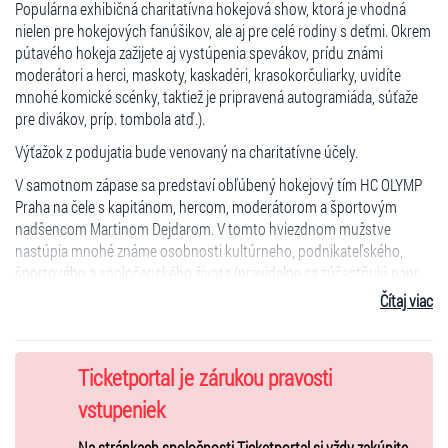
Populárna exhibičná charitatívna hokejová show, ktorá je vhodná
nielen pre hokejových fanúšikov, ale aj pre celé rodiny s deťmi. Okrem
pútavého hokeja zažijete aj vystúpenia spevákov, prídu známi
moderátori a herci, maskoty, kaskadéri, krasokorčuliarky, uvidíte
mnohé komické scénky, taktiež je pripravená autogramiáda, súťaže
pre divákov, príp. tombola atď.).
Výťažok z podujatia bude venovaný na charitatívne účely.
V samotnom zápase sa predstaví obľúbený hokejový tím HC OLYMP
Praha na čele s kapitánom, hercom, moderátorom a športovým
nadšencom Martinom Dejdarom. V tomto hviezdnom mužstve
nastúpia mnohé známe osobnosti kultúrneho, podnikateľského,
športového a spoločenského života (pravidelne sa zúčastňujú napr.
Dominik Hašek – svetoznámy hokejový brankár, Sagvan Tofi -
Čítaj viac
spevák, Pavel Nový - herec, Miloš Knor – moderátor a komik, Eva
Decastelo – moderátorka, Aleš Valenta – olympíjsky víťaz
v akrobatických skokoch na lyžiach, Jaroslav Nedvěd – hokejista,
Ticketportal je zárukou pravosti
Team Olympia – synchronizované krasokorčuľovanie, ...) proti
ktorému sa postaví výber zložený z osobností mesta Martin
vstupeniek
a blízkeho okolia.
Na stránkach spoločnosti Ticketportal si vždy zakúpite