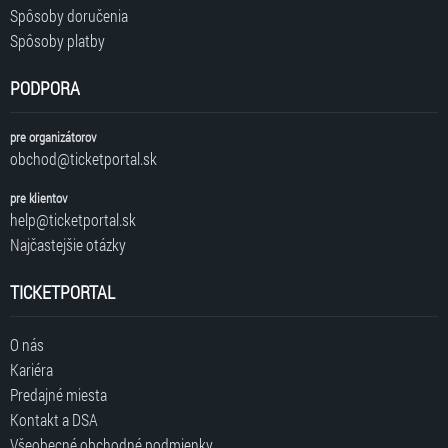
Spôsoby doručenia
Spôsoby platby
PODPORA
pre organizátorov
obchod@ticketportal.sk
pre klientov
help@ticketportal.sk
Najčastejšie otázky
TICKETPORTAL
O nás
Kariéra
Predajné miesta
Kontakt a DSA
Všeobecné obchodné podmienky