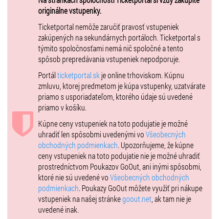
originálne vstupenky.
Od 13.9.2019 budú vstupenky na predaj iba na Zimnom štadióne v
Ticketportal nemôže zaručiť pravosť vstupeniek
Martine v nasledujúcich termínoch:
zakúpených na sekundárnych portáloch. Ticketportal s
týmito spoločnosťami nemá nič spoločné a tento
13.9.2019 od 17.00 hod. do 19.00 hod.
spôsob prepredávania vstupeniek nepodporuje.
14.9.2019 od 13.30 hod. do 16.00 hod.
Portál
ticketportal.sk
je online trhoviskom. Kúpnu
zmluvu, ktorej predmetom je kúpa vstupenky, uzatvárate
priamo s usporiadateľom, ktorého údaje sú uvedené
priamo v košíku.
Kúpne ceny vstupeniek na toto podujatie je možné
uhradiť len spôsobmi uvedenými vo
Všeobecných
obchodných podmienkach
. Upozorňujeme, že kúpne
ceny vstupeniek na toto podujatie nie je možné uhradiť
prostredníctvom Poukazov GoOut, ani inými spôsobmi,
ktoré nie sú uvedené vo
Všeobecných obchodných
podmienkach
. Poukazy GoOut môžete využiť pri nákupe
vstupeniek na našej stránke
goout.net
, ak tam nie je
uvedené inak.