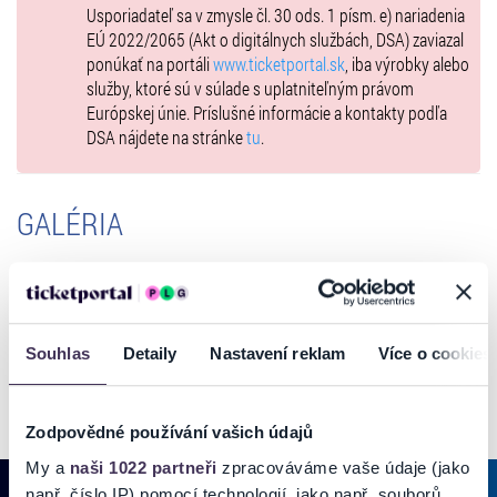
Usporiadateľ sa v zmysle čl. 30 ods. 1 písm. e) nariadenia
EÚ 2022/2065 (Akt o digitálnych službách, DSA) zaviazal
ponúkať na portáli
www.ticketportal.sk
, iba výrobky alebo
služby, ktoré sú v súlade s uplatniteľným právom
Európskej únie. Príslušné informácie a kontakty podľa
DSA nájdete na stránke
tu
.
GALÉRIA
Souhlas
Detaily
Nastavení reklam
Více o cookies
Zodpovědné používání vašich údajů
My a
naši 1022 partneři
zpracováváme vaše údaje (jako
např. číslo IP) pomocí technologií, jako např. souborů