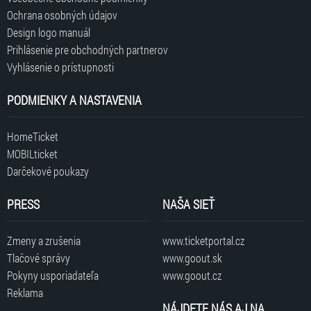
Ochrana osobných údajov
Design logo manuál
Prihlásenie pre obchodných partnerov
Vyhlásenie o prístupnosti
PODMIENKY A NASTAVENIA
HomeTicket
MOBILticket
Darčekové poukazy
PRESS
NAŠA SIEŤ
Zmeny a zrušenia
www.ticketportal.cz
Tlačové správy
www.goout.sk
Pokyny usporiadateľa
www.goout.cz
Reklama
NÁJDETE NÁS AJ NA