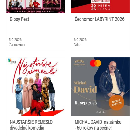
Gipsy Fest
Čechomor LABYRINT 2026
5.9.2026
6.9.2026
Žarnovica
Nitra
NAJSTARŠIE REMESLO –
MICHAL DAVID na zámku
divadelná komédia
- 50 rokov na scéne!