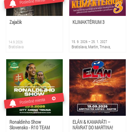
Posledné miesta
Zajačik
KLIMAKTÉRIUM 3
14.9.2026
15. 9. 2026 – 25. 1. 2027
Bratislava
Bratislava, Martin, Trnava,
Piešťany, Rajec, Liptovský
Mikuláš, Košice, Prešov, Banská
Bystrica, Žilina
Posledné miesta
Ronaldinho Show
ELÁN & KAMARÁTI –
Slovensko - R10 TEAM
NÁVRAT DO MARTINA!