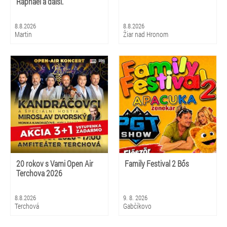
Raphael a dalši.
8.8.2026
8.8.2026
Martin
Žiar nad Hronom
20 rokov s Vami Open Air
Family Festival 2 Bős
Terchova 2026
8.8.2026
9. 8. 2026
Terchová
Gabčíkovo