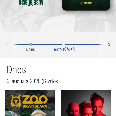
N
ev
Dnes
Tento týždeň
Tento 
Dnes
6. augusta 2026 (Štvrtok)