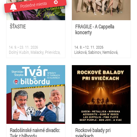
Posledné miesta
ŠŤASTIE
FRAGILE - A Cappella
koncerty
14. 9.–23. 11. 2026
14. 8.–12. 11. 2026
Dolný Kubín, Malacky, Prievidza,
Lisková, Sabinov, Nemšová,
Sliač, Krupina, Martin, Nová
Čierny Balog, Snina, Smižany,
Dubnica, Partizánske, Topoľčany,
Čadca, Bratislava 5 - Petržalka,
Bratislava
Stropkov, Prievidza
Radošinské naivné divadlo:
Rockové balady pri
Tvár z bilbordu
sviečkach