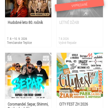
VYPREDANÉ
Hudobné leto 80. ročník
LETNÉ DŽABI
7. 8.–10. 9. 2026
7.8.2026
Trenčianske Teplice
Vyšné Repaše
Coromandel. Separ, Shimmi,
CITY FEST ZH 2026