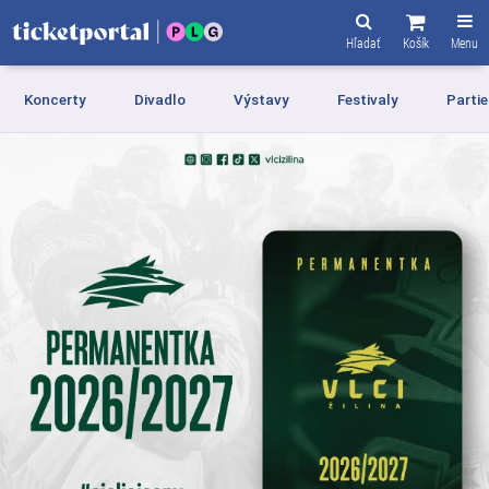
Hľadať
Košík
Menu
Koncerty
Divadlo
Výstavy
Festivaly
Partie