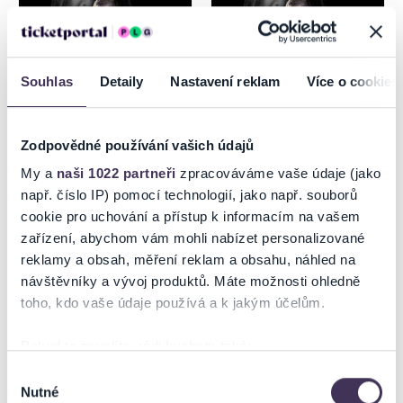
Souhlas
Detaily
Nastavení reklam
Více o cookies
Zodpovědné používání vašich údajů
DRUPI - 50 ANNI TOUR
DRUPI - 50 ANNI TOUR
My a
naši 1022 partneři
zpracováváme vaše údaje (jako
MARTIN
např. číslo IP) pomocí technologií, jako např. souborů
cookie pro uchování a přístup k informacím na vašem
15.8.2026
16.8.2026
zařízení, abychom vám mohli nabízet personalizované
Trnava
Martin
reklamy a obsah, měření reklam a obsahu, náhled na
návštěvníky a vývoj produktů. Máte možnosti ohledně
toho, kdo vaše údaje používá a k jakým účelům.
Pokud to povolíte, rádi bychom také:
Shromažďovali informace o vaší geografické poloze,
Výběr
Nutné
které mohou být přesné na několik metrů
souhlasu