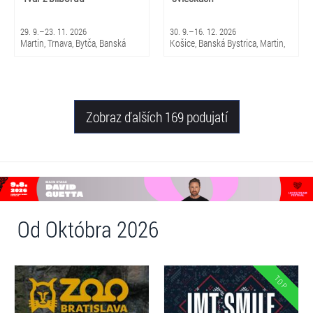
29. 9.–23. 11. 2026
30. 9.–16. 12. 2026
Martin, Trnava, Bytča, Banská
Košice, Banská Bystrica, Martin,
Bystrica, Bratislava, Žilina
Brezno, Nitra, Trenčín, Skalica,
Piešťany, Michalovce, Trnava,
Snina, Sabinov, Nováky, Čadca,
Žilina
Zobraz ďalších 169 podujatí
Od Októbra 2026