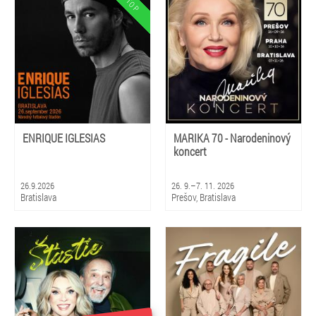
Košice, Stará Ľubovňa, Poprad,
Brezno, Prievidza, Gbely, Nová
Dubnica
ENRIQUE IGLESIAS
MARIKA 70 - Narodeninový
koncert
26.9.2026
26. 9.–7. 11. 2026
Bratislava
Prešov, Bratislava