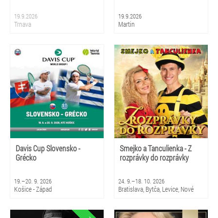
19.9.2026
19.9.2026
Trnava
Martin
Davis Cup Slovensko -
Smejko a Tanculienka - Z
Grécko
rozprávky do rozprávky
19.–20. 9. 2026
24. 9.–18. 10. 2026
Košice - Západ
Bratislava, Bytča, Levice, Nové
Zámky, Sládkovičovo, Senica,
Sereď, Bardejovské Kúpele,