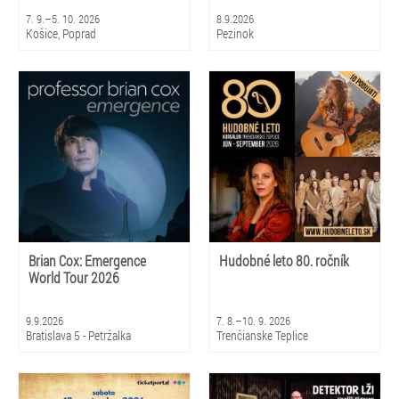
7. 9.–5. 10. 2026
8.9.2026
Košice, Poprad
Pezinok
Brian Cox: Emergence
Hudobné leto 80. ročník
World Tour 2026
9.9.2026
7. 8.–10. 9. 2026
Bratislava 5 - Petržalka
Trenčianske Teplice