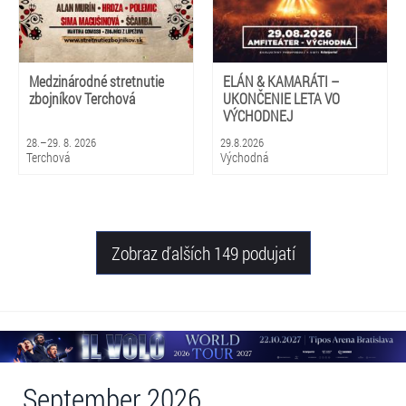
Medzinárodné stretnutie
ELÁN & KAMARÁTI –
zbojníkov Terchová
UKONČENIE LETA VO
VÝCHODNEJ
28.–29. 8. 2026
29.8.2026
Terchová
Východná
Zobraz ďalších 149 podujatí
September 2026