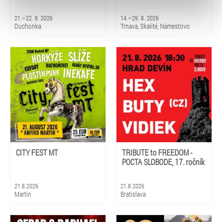
typy cookies používáme, naleznete níže. Možnosti
zpracování upravíte zaškrtnutím příslušné varianty. Svoji
21.–22. 8. 2026
14.–29. 8. 2026
volbu můžete kdykoliv změnit v zápatí stránky v záložce
Duchonka
Trnava, Skalité, Námestovo
„Cookies a jejich nastavení“.
CITY FEST MT
TRIBUTE to FREEDOM -
POCTA SLOBODE, 17. ročník
21.8.2026
21.8.2026
Martin
Bratislava