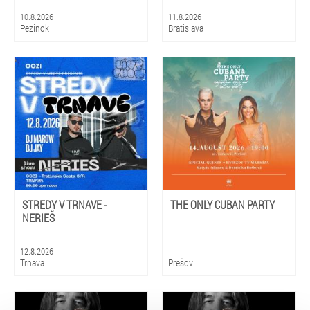
10.8.2026
11.8.2026
Pezinok
Bratislava
STREDY V TRNAVE -
THE ONLY CUBAN PARTY
NERIEŠ
12.8.2026
Trnava
Prešov