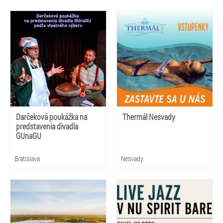
Darčeková poukážka na
Thermál Nesvady
predstavenia divadla
GUnaGU
Bratislava
Nesvady