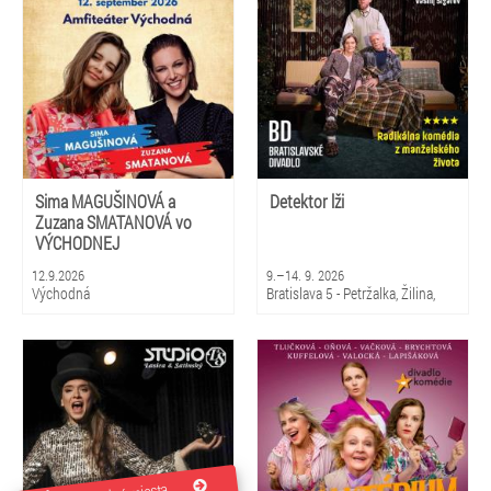
Sima MAGUŠINOVÁ a
Detektor lži
Zuzana SMATANOVÁ vo
VÝCHODNEJ
12.9.2026
9.–14. 9. 2026
Východná
Bratislava 5 - Petržalka, Žilina,
Martin