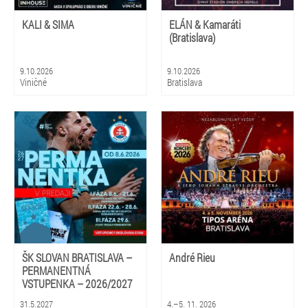
KALI & SIMA
ELÁN & Kamaráti
(Bratislava)
9.10.2026
9.10.2026
Viničné
Bratislava
ŠK SLOVAN BRATISLAVA –
André Rieu
PERMANENTNÁ
VSTUPENKA – 2026/2027
31.5.2027
4.–5. 11. 2026