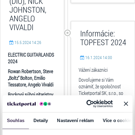
(DIO), NICK
JOHNSTON,
ANGELO
VIVALDI
Informácie:
TOPFEST 2024
15.5.2024 14:26
ELECTRIC GUITARLANDS
16.1.2024 14:00
2024
Vážení zákazníci
Rowan Robertson, Steve
„Boltz“ Bolton, Emilio
Dovoľujeme si Vám
Tessatore, Angelo Vivaldi
oznámiť, že spoločnosť
Ticketportal SK, s.r.o., so
Rockový súboj gitaristov
sídlom Kalinčiakova 33,
R.J. DIO, THE WHO, PAUL
831 04 Bratislava, IČO: 35
YOUNG, ULI ROTH...
850 698, zapísaná v
Obchodnom registri...
Souhlas
Detaily
Nastavení reklam
Více o cookies
celý článok