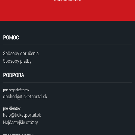
POMOC
Spôsoby doručenia
Spôsoby platby
PODPORA
pre organizátorov
obchod@ticketportal.sk
pre klientov
help@ticketportal.sk
Najčastejšie otázky