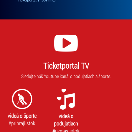
mailovú
je
adresu,
pov
na
na
ktorú
odb
new
vám
Bez
budeme
súh
zasielať
nie
novinky.
je
Vaša
mo
adresa
Ticketportal TV
vás
nebude
prih
zdieľaná
Sledujte náš Youtube kanál o podujatiach a športe.
na
s
odb
tretími
stranami.
videá o športe
videá o
#prihrajlistok
podujatiach
#uzmaslistok