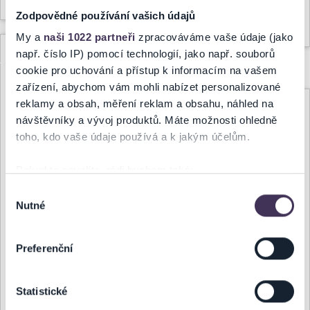
Zodpovědné používání vašich údajů
celý článok
My a
naši 1022 partneři
zpracováváme vaše údaje (jako
např. číslo IP) pomocí technologií, jako např. souborů
Informácie k
cookie pro uchování a přístup k informacím na vašem
podujatiu - The
zařízení, abychom vám mohli nabízet personalizované
Magical Music
reklamy a obsah, měření reklam a obsahu, náhled na
Čo majú
of Harry Potter
návštěvníky a vývoj produktů. Máte možnosti ohledně
spoločné
live in concert
toho, kdo vaše údaje používá a k jakým účelům.
Thomas
- 04.05.2024 o
Pokud to povolíte, rádi bychom také:
Anders z
16:00 hod.
Shromažďovali informace o vaší geografické poloze,
Modern
Výběr
Nutné
které mohou být přesné na několik metrů
souhlasu
Talking a
5.1.2024 14:57
Identifikovali vaše zařízení pomocí aktivního
Kandráčovci?
skenování pro konkrétní charakteristiky (otisk prstu)
Vážený klient,
Preferenční
Príďte sa
Zjistěte více o tom, jak zpracováváme vaše osobní
Spoločnosť Ticketportal
presvedčiť na
údaje, a nastavte si předvolby v
části s podrobnostmi
.
SK, s.r.o., so sídlom
Statistické
vlastné oči a
Svůj souhlas můžete kdykoliv změnit nebo odvolat v
Kalinčiakova 33, 831 04
části Prohlášení o souborech cookie.