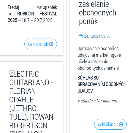
zasielanie
Predaj vstupeniek
obchodných
na
RUBICON FESTIVAL
ponúk
2025
– 18.7 – 20.7.2025...
24.7.2024 09:36
celý článok
Spracovanie osobných
údajov na marketingové
účely a zasielanie
obchodných oznámení
ELECTRIC
SÚHLAS SO
GUITARLAND -
SPRACOVANÍM OSOBNÝCH
FLORIAN
ÚDAJOV
OPAHLE
v súlade s Nariadením...
(JETHRO
TULL), ROWAN
ROBERTSON
celý článok