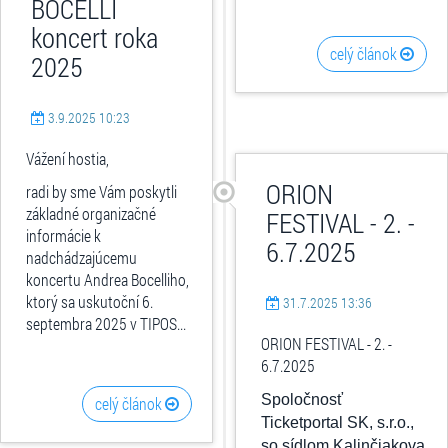
BOCELLI
koncert roka
celý článok
2025
3.9.2025 10:23
Vážení hostia,
ORION
radi by sme Vám poskytli
základné organizačné
FESTIVAL - 2. -
informácie k
6.7.2025
nadchádzajúcemu
koncertu Andrea Bocelliho,
ktorý sa uskutoční 6.
31.7.2025 13:36
septembra 2025 v TIPOS...
ORION FESTIVAL - 2. -
6.7.2025
Spoločnosť
celý článok
Ticketportal SK, s.r.o.,
so sídlom Kalinčiakova