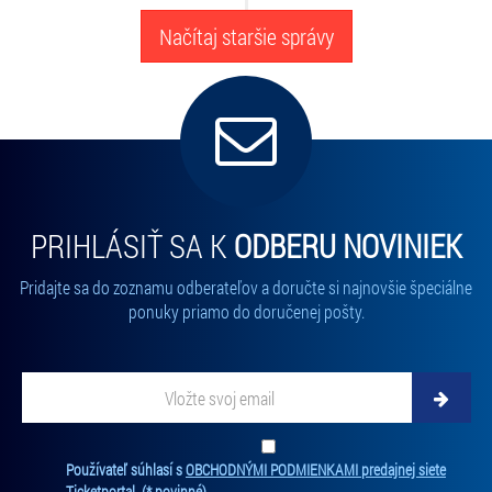
Načítaj staršie správy
PRIHLÁSIŤ SA K
ODBERU NOVINIEK
Pridajte sa do zoznamu odberateľov a doručte si najnovšie špeciálne
ponuky priamo do doručenej pošty.
Vložte
svoj
email
Zadajte
svoju
Ten
Používateľ súhlasí s
OBCHODNÝMI PODMIENKAMI predajnej siete
e-
súh
Ticketportal.
(* povinné)