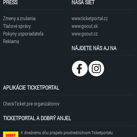
PRESS
NAŠA SIEŤ
Zmeny a zrušenia
www.ticketportal.cz
Tlačové správy
www.goout.sk
Pokyny usporiadateľa
www.goout.cz
Reklama
NÁJDETE NÁS AJ NA
APLIKÁCIE TICKETPORTAL
CheckTicket pre organizátorov
TICKETPORTAL A DOBRÝ ANJEL
K dnešnému dňu prispelo prostredníctvom Ticketportalu