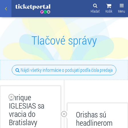
Hľadať
Košík
Menu
Tlačové správy
Nájdi všetky informácie o podujatí podľa čísla predaja
Enrique
IGLESIAS sa
vracia do
Orishas sú
Bratislavy
headlinerom