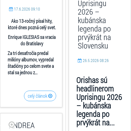
Uprisingu
17.6.2026 09:10
2026 –
kubánska
Ako 13-ročný písal hity,
legenda po
ktoré dnes pozná celý svet.
prvýkrát na
Enrique IGLESIAS sa vracia
do Bratislavy
Slovensku
Za tri desaťročia predal
milióny albumov, vypredal
26.5.2026 08:26
štadióny po celom svete a
stal sa jednou z...
Orishas sú
headlinerom
Uprisingu 2026
celý článok
– kubánska
legenda po
prvýkrát na...
ANDREA