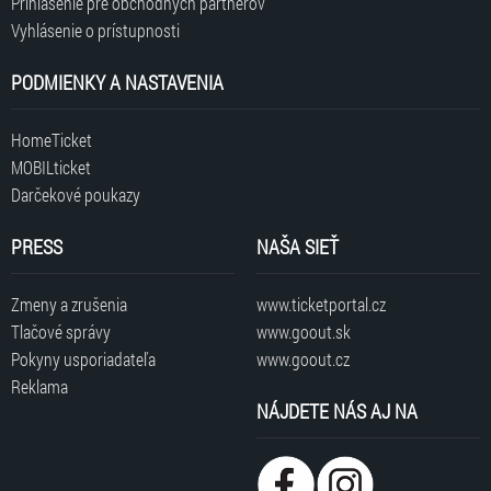
Prihlásenie pre obchodných partnerov
Vyhlásenie o prístupnosti
PODMIENKY A NASTAVENIA
HomeTicket
MOBILticket
Darčekové poukazy
PRESS
NAŠA SIEŤ
Zmeny a zrušenia
www.ticketportal.cz
Tlačové správy
www.goout.sk
Pokyny usporiadateľa
www.goout.cz
Reklama
NÁJDETE NÁS AJ NA