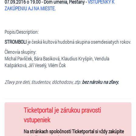
07.09.2016 o 19.00 -
Dom umenia, Piešťany -
VSTUPENKY K
ZAKÚPENIU AJ NA MIESTE.
Popis/Description:
STROMBOLI
je česká kultová hudobná skupina osemdesiatych rokov.
Členovia skupiny:
Michal Pavlíček, Bára Basiková, Klaudius Kryšpín, Vendula
Kašpárková, Jiří Veselý, Vilém Čok
Zľavy pre deti, študentov, dôchodcov, zťp:
bez nároku na zľavy.
Ticketportal je zárukou pravosti
vstupeniek
Na stránkach spoločnosti Ticketportal si vždy zakúpite