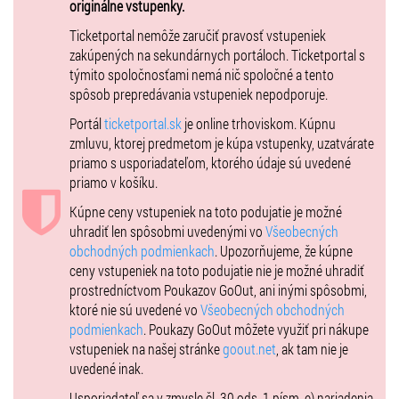
originálne vstupenky.
Ticketportal nemôže zaručiť pravosť vstupeniek
zakúpených na sekundárnych portáloch. Ticketportal s
týmito spoločnosťami nemá nič spoločné a tento
spôsob prepredávania vstupeniek nepodporuje.
Portál
ticketportal.sk
je online trhoviskom. Kúpnu
zmluvu, ktorej predmetom je kúpa vstupenky, uzatvárate
priamo s usporiadateľom, ktorého údaje sú uvedené
priamo v košíku.
Kúpne ceny vstupeniek na toto podujatie je možné
uhradiť len spôsobmi uvedenými vo
Všeobecných
obchodných podmienkach
. Upozorňujeme, že kúpne
ceny vstupeniek na toto podujatie nie je možné uhradiť
prostredníctvom Poukazov GoOut, ani inými spôsobmi,
ktoré nie sú uvedené vo
Všeobecných obchodných
podmienkach
. Poukazy GoOut môžete využiť pri nákupe
vstupeniek na našej stránke
goout.net
, ak tam nie je
uvedené inak.
Usporiadateľ sa v zmysle čl. 30 ods. 1 písm. e) nariadenia