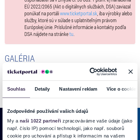
EÚ 2022/2065 (Akt o digitálnych službách, DSA) zaviazal
ponúkať na portáli
www.ticketportal.sk
, iba výrobky alebo
služby, ktoré sú v súlade s uplatniteľným právom
Európskej únie. Príslušné informácie a kontakty podľa
DSA nájdete na stránke
tu
.
GALÉRIA
Souhlas
Detaily
Nastavení reklam
Více o cookies
Zodpovědné používání vašich údajů
My a
naši 1022 partneři
zpracováváme vaše údaje (jako
např. číslo IP) pomocí technologií, jako např. souborů
PRIHLÁSIŤ SA K
ODBERU NOVINIEK
cookie pro uchování a přístup k informacím na vašem