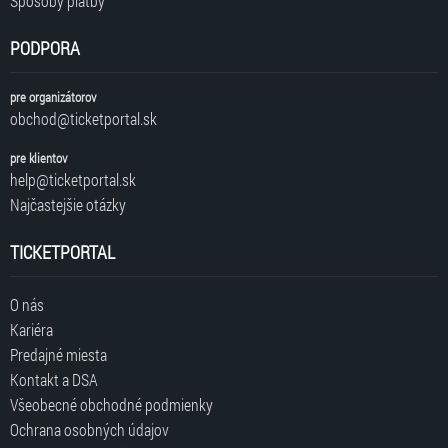
Spôsoby platby
Johann Rosenmüller svojou tvorbou originálne dopĺňa naše
prešporské hudobné florilégium
PODPORA
pre organizátorov
obchod@ticketportal.sk
Zmena programu a účinkujúcich vyhradená !
pre klientov
help@ticketportal.sk
Najčastejšie otázky
TICKETPORTAL
O nás
Kariéra
Predajné miesta
Kontakt a DSA
Všeobecné obchodné podmienky
Ochrana osobných údajov