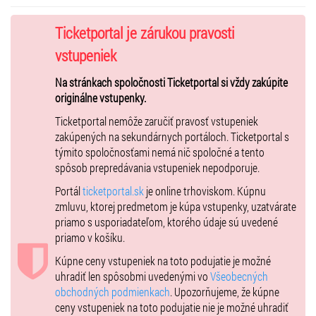
Ján Gréner, viola
Michaela Čibová, violončelo
Ticketportal je zárukou pravosti
Peter Guľas, spinet
vstupeniek
Na stránkach spoločnosti Ticketportal si vždy zakúpite
originálne vstupenky.
program
Ticketportal nemôže zaručiť pravosť vstupeniek
Giovanni Battista Buonamente:
zakúpených na sekundárnych portáloch. Ticketportal s
Varie Sonate Libr. 5, 1629
týmito spoločnosťami nemá nič spoločné a tento
spôsob prepredávania vstupeniek nepodporuje.
Sinfonia prima, Gagliarde, Corrente
Portál
ticketportal.sk
je online trhoviskom. Kúpnu
Sinfonia seconda, Gagliarde, Corrente
zmluvu, ktorej predmetom je kúpa vstupenky, uzatvárate
*
priamo s usporiadateľom, ktorého údaje sú uvedené
priamo v košíku.
Marco Uccelini:
Kúpne ceny vstupeniek na toto podujatie je možné
Sonate, Arie et Correnti 1642
uhradiť len spôsobmi uvedenými vo
Všeobecných
Sonata XVIII á 3 detta la Bonamenta
obchodných podmienkach
. Upozorňujeme, že kúpne
ceny vstupeniek na toto podujatie nie je možné uhradiť
Aria IV á 3 sopra la Ciaccona