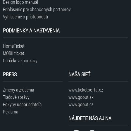
Design logo manuál
Prihlásenie pre obchodných partnerov
Vyhlásenie o prístupnosti
PODMIENKY A NASTAVENIA
HomeTicket
MOBILticket
Darčekové poukazy
PRESS
NAŠA SIEŤ
Zmeny a zrušenia
www.ticketportal.cz
Tlačové správy
www.goout.sk
Pokyny usporiadateľa
www.goout.cz
Reklama
NÁJDETE NÁS AJ NA