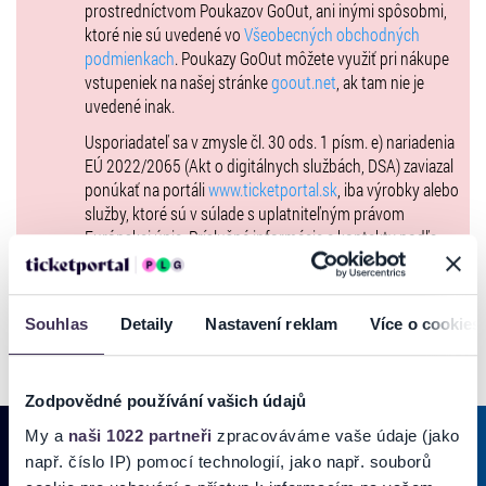
prostredníctvom Poukazov GoOut, ani inými spôsobmi,
Ária V á 3 sopra la Bergamasca
ktoré nie sú uvedené vo
Všeobecných obchodných
podmienkach
. Poukazy GoOut môžete využiť pri nákupe
Aria IX á 3 L’emenphrodita.
vstupeniek na našej stránke
goout.net
, ak tam nie je
*
uvedené inak.
Samuel Capricornus:
Usporiadateľ sa v zmysle čl. 30 ods. 1 písm. e) nariadenia
EÚ 2022/2065 (Akt o digitálnych službách, DSA) zaviazal
Sonate, Arie et Correnti 1642
ponúkať na portáli
www.ticketportal.sk
, iba výrobky alebo
Sonata XVIII á 3 detta la Bonamenta
služby, ktoré sú v súlade s uplatniteľným právom
Európskej únie. Príslušné informácie a kontakty podľa
Aria IV á 3 sopra la Ciaccona
DSA nájdete na stránke
tu
.
Ária V á 3 sopra la Bergamasca
Aria IX á 3 L’emenphrodita.
Souhlas
Detaily
Nastavení reklam
Více o cookies
*
Johann
Rosenmüller:
Zodpovědné používání vašich údajů
Sonatae á 2.3.4. é 5. Stromenti da Arco & Altri, 1682
My a
naši 1022 partneři
zpracováváme vaše údaje (jako
Sonata Prima á 2
např. číslo IP) pomocí technologií, jako např. souborů