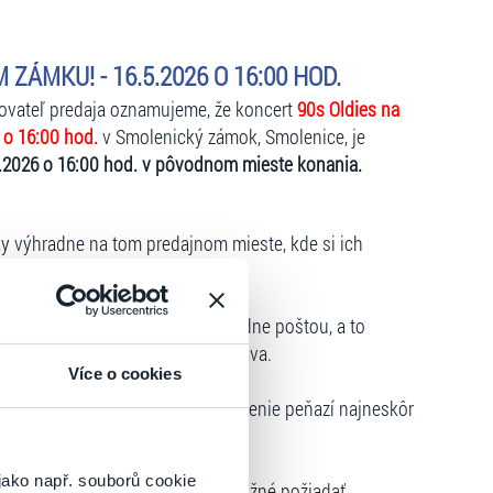
ÁMKU! - 16.5.2026 O 16:00 HOD.
kovateľ predaja oznamujeme, že koncert
90s Oldies na
 o 16:00 hod.
v Smolenický zámok, Smolenice, je
.2026 o 16:00 hod. v pôvodnom mieste konania.
ky výhradne na tom predajnom mieste, kde si ich
om mieste
, ich môžu vrátiť výhradne poštou, a to
., Kalinčiakova 33, 831 04 Bratislava.
Více o cookies
m internetu
, môže požiadať o vrátenie peňazí najneskôr
ledujúcich podmienok:
jako např. souborů cookie
hlejšie vrátenie vstupeniek je možné požiadať