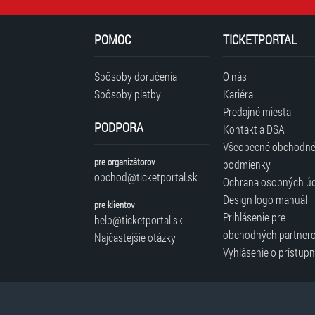
POMOC
TICKETPORTAL
Spôsoby doručenia
O nás
Spôsoby platby
Kariéra
Predajné miesta
PODPORA
Kontakt a DSA
Všeobecné obchodn
pre organizátorov
podmienky
obchod@ticketportal.sk
Ochrana osobných ú
Design logo manuál
pre klientov
Prihlásenie pre
help@ticketportal.sk
obchodných partner
Najčastejšie otázky
Vyhlásenie o prístupn