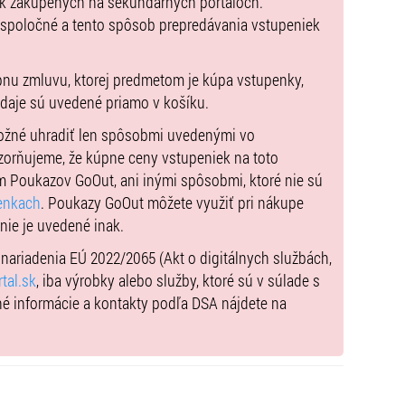
ek zakúpených na sekundárnych portáloch.
 spoločné a tento spôsob prepredávania vstupeniek
pnu zmluvu, ktorej predmetom je kúpa vstupenky,
údaje sú uvedené priamo v košíku.
možné uhradiť len spôsobmi uvedenými vo
zorňujeme, že kúpne ceny vstupeniek na toto
m Poukazov GoOut, ani inými spôsobmi, ktoré nie sú
enkach
. Poukazy GoOut môžete využiť pri nákupe
 nie je uvedené inak.
) nariadenia EÚ 2022/2065 (Akt o digitálnych službách,
tal.sk
, iba výrobky alebo služby, ktoré sú v súlade s
né informácie a kontakty podľa DSA nájdete na