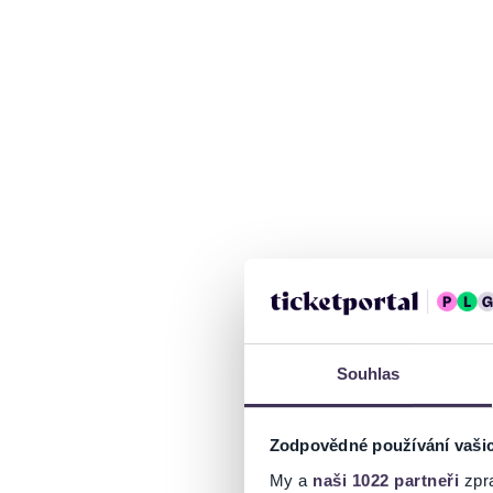
Souhlas
Zodpovědné používání vaši
My a
naši 1022 partneři
zpra