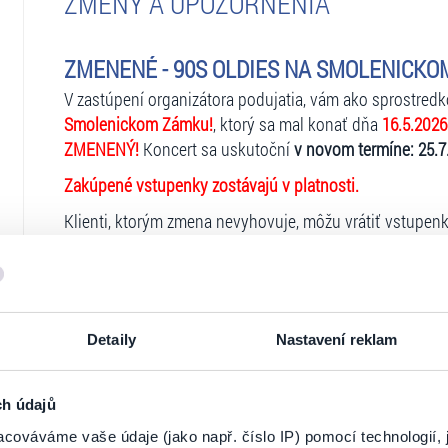
ZMENY A UPOZORNENIA
ZMENENÉ - 90S OLDIES NA SMOLENICKOM Z
V zastúpení organizátora podujatia, vám ako sprostred
Smolenickom Zámku!
, ktorý sa mal konať dňa
16.5.2026
ZMENENÝ!
Koncert sa uskutoční
v novom termíne: 25.7
Zakúpené vstupenky zostávajú v platnosti.
Klienti, ktorým zmena nevyhovuje, môžu vrátiť vstupen
zakúpili najneskôr
do 18.5.2026!
Klienti, ktorí si vstupenky zakúpili na
zrušenom predajn
najneskôr
do 18.5.2026
na adresu: Ticketportal SK, s.r.o
Detaily
Nastavení reklam
V prípade, ak si klient zakúpil vstupenky
prostredníctvo
do 18.5.2026
nasledujúcim spôsobom a pri splnení nas
ch údajů
cováváme vaše údaje (jako např. číslo IP) pomocí technologií, 
Spoločné podmienky pre žiadosti o refundáciu:
O najrýc