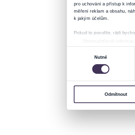
pro uchování a přístup k in
měření reklam a obsahu, náh
k jakým účelům.
Pokud to povolíte, rádi bych
Shromažďovali informace
Identifikovali vaše zaříz
Výběr
Zjistěte více o tom, jak zpr
Nutné
souhlasu
můžete kdykoliv změnit nebo 
Na těchto stránkách využívám
informace o vašem zařízení 
osobní údaje. Získané infor
Odmítnout
Tyto informace můžeme také s
zkombinovat s dalšími informa
Jaké typy cookies používáme,
můžete kdykoliv změnit v záp