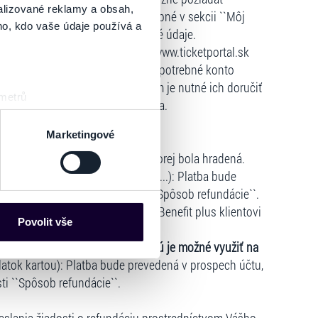
alizované reklamy a obsah,
icketportal.sk
, v ktorom je potrebné v sekcii ``Môj
ho, kdo vaše údaje používá a
dáciu a vyplniť všetky požadované údaje.
e, odporúčame, aby si na stránke www.ticketportal.sk
u bola registrácia vytvorená a je potrebné konto
ľ boli vstupenky zaslané kuriérom je nutné ich doručiť
 metrů
 Kalinčiakova 33, 831 04 Bratislava.
sk prstu)
 podrobnostmi
. Svůj souhlas
Marketingové
pôsobu úhrady vstupného:
ude vrátená priamo na kartu, z ktorej bola hradená.
ČSOBpay, TatraPay, ePlatby VÚB, ...): Platba bude
es“), které mohou sbírat
``Žiadosť o refundáciu`` v časti ``Spôsob refundácie``.
ce mohou představovat
o vybavení žiadosti spoločnosť Benefit plus klientovi
nalizaci obsahu a reklam.
Povolit vše
Partneři tyto údaje mohou
ktíve iným typom poukážky, ktorú je možné využiť na
 že používáte jejich služby.
atok kartou): Platba bude prevedená v prospech účtu,
lušné varianty. Svoji volbu
sti ``Spôsob refundácie``.