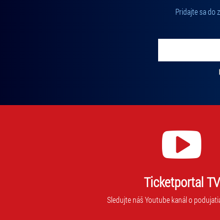
Pridajte sa do
Vložte svoj email
Zadajte svoju e-mailovú adresu, na ktorú vám budeme zasiel
Ticketportal TV
Sledujte náš Youtube kanál o podujati