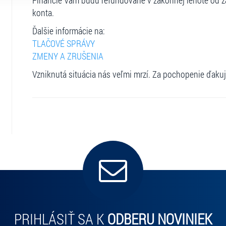
Financie Vám budú refundované v zákonnej lehote od za
konta.
Ďalšie informácie na:
TLAČOVÉ SPRÁVY
ZMENY A ZRUŠENIA
Vzniknutá situácia nás veľmi mrzí. Za pochopenie ďaku
PRIHLÁSIŤ SA K
ODBERU NOVINIEK