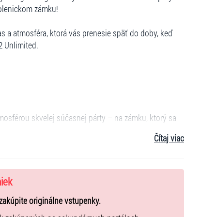
molenickom zámku!
as a atmosféra, ktorá vás prenesie späť do doby, keď
 Unlimited.
tmosférou skvelej súčasnej párty – na zámku, ktorý sa
pomienok.
Čítaj viac
niek
zakúpite originálne vstupenky.