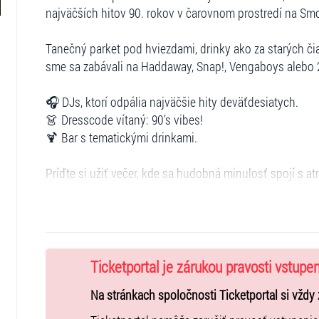
najväčších hitov 90. rokov v čarovnom prostredí na S
Tanečný parket pod hviezdami, drinky ako za starých či
sme sa zabávali na Haddaway, Snap!, Vengaboys alebo 2
🎧 DJs, ktorí odpália najväčšie hity deväťdesiatych.
👗 Dresscode vítaný: 90’s vibes!
🍹 Bar s tematickými drinkami.
Príďte si užiť večer, kde sa hudobná minulosť spojí s a
na jeden večer premení na miesto plné hitov, tanca a s
VIP vstupenka obsahuje
- vip terasa
- parkovanie priamo pri zámku
Ticketportal je zárukou pravosti vstupe
- obmedzená kapacita
Na stránkach spoločnosti Ticketportal si vždy 
VSTUP 18+