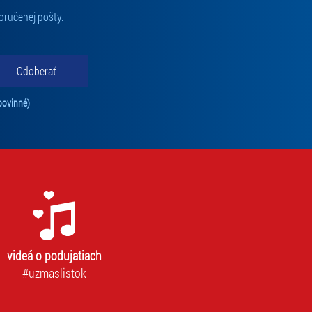
oručenej pošty.
Odoberať
Tento súhlas je povinný na odber newslettra. Bez súhlasu nie je možné vás pr
povinné)
videá o podujatiach
#uzmaslistok