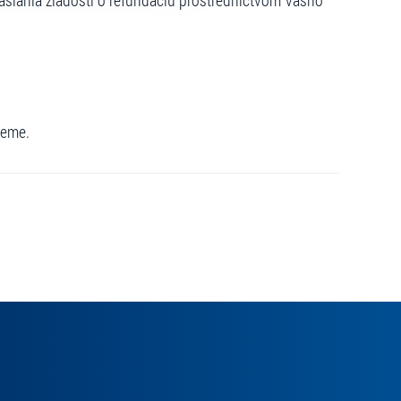
slania žiadosti o refundáciu prostredníctvom Vášho
jeme.