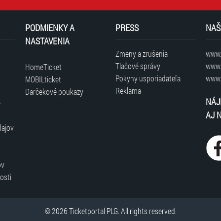
PODMIENKY A
PRESS
NAŠ
NASTAVENIA
Zmeny a zrušenia
www.t
Tlačové správy
www.
HomeTicket
Pokyny usporiadateľa
www.
MOBILticket
Reklama
Darčekové poukazy
NÁJ
é
AJ 
dajov
ov
osti
© 2026 Ticketportal PLG. All rights reserved.