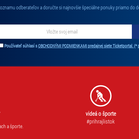
 zoznamu odberateľov a doručte si najnovšie špeciálne ponuky priamo do d
ať novinky. Vaša adresa nebude zdieľaná s tretími stranami.
Používateľ súhlasí s
OBCHODNÝMI PODMIENKAMI predajnej siete Ticketportal.
(* 
videá o športe
#prihrajlistok
ach a športe.