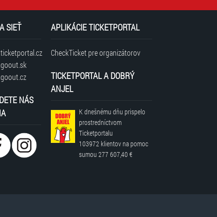
A SIEŤ
APLIKÁCIE TICKETPORTAL
icketportal.cz
CheckTicket pre organizátorov
goout.sk
TICKETPORTAL A DOBRÝ
goout.cz
ANJEL
DETE NÁS
NA
K dnešnému dňu prispelo
prostredníctvom
Ticketportalu
103972 klientov
na pomoc
sumou
277 607,40 €