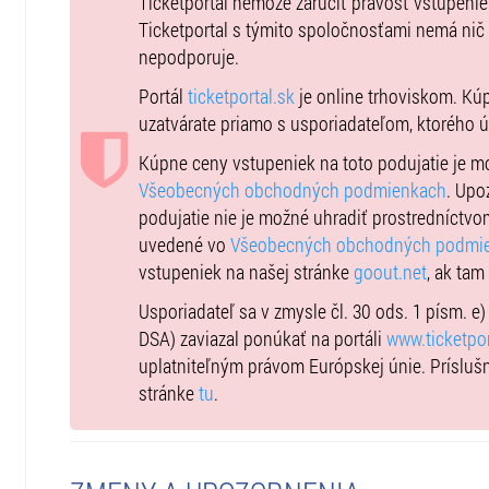
Ticketportal nemôže zaručiť pravosť vstupeni
Zmeny v programe vyhradené.
Ticketportal s týmito spoločnosťami nemá nič
nepodporuje.
Portál
ticketportal.sk
je online trhoviskom. Kú
uzatvárate priamo s usporiadateľom, ktorého 
Kúpne ceny vstupeniek na toto podujatie je 
Všeobecných obchodných podmienkach
. Upo
podujatie nie je možné uhradiť prostredníctvo
uvedené vo
Všeobecných obchodných podmi
vstupeniek na našej stránke
goout.net
, ak tam
Usporiadateľ sa v zmysle čl. 30 ods. 1 písm. e
DSA) zaviazal ponúkať na portáli
www.ticketpor
uplatniteľným právom Európskej únie. Prísluš
stránke
tu
.