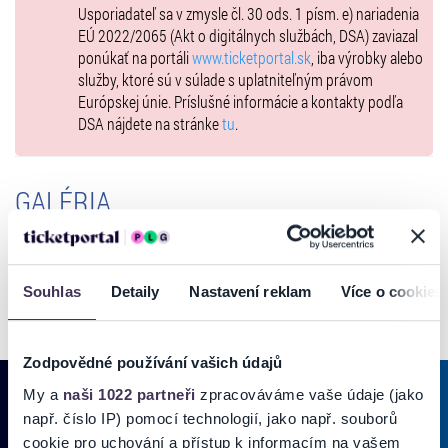
PROGRAM 2025
Usporiadateľ sa v zmysle čl. 30 ods. 1 písm. e) nariadenia
EÚ 2022/2065 (Akt o digitálnych službách, DSA) zaviazal
ponúkať na portáli
www.ticketportal.sk
, iba výrobky alebo
služby, ktoré sú v súlade s uplatniteľným právom
PIATOK (18.7.2025)
Európskej únie. Príslušné informácie a kontakty podľa
19:00 – 20:00 –
SIMA
/hudba/
DSA nájdete na stránke
tu
.
20:00 – 03:00 – Oldies party – hudba rokov 1960 – 2000
GALÉRIA
SOBOTA (19.7.2025)
8:00 – Začiatok remeselného jarmoku ľudovej tvorby, veľký
interaktívny stredoveký
tábor, detské atrakcie
12:00 – 18:00 – Mučiareň kata Hanuš Rázela, trhovisko a kuchyňa,
dobový tábor, dobová strelnica a kolotoč /v parku/
Souhlas
Detaily
Nastavení reklam
Více o cookies
12:50 – Slávnostné zahájenie, rytiersky sprievod na koňoch cez park
/hlavné pódium/
13:00 – 13:30 – Princ Bajaja na love, veľký lovecký turnaj /rytieri/
Zodpovědné používání vašich údajů
13:50 – 14:40 –
INSTINCT
/hudba/
My a
naši 1022 partneři
zpracováváme vaše údaje (jako
14:30 – 15:00 – Kaukliarske vystúpenie /v parku/
např. číslo IP) pomocí technologií, jako např. souborů
15:00 – 15:30 – Bábkové divadlo/v parku/
15:00 – 15:50 –
ŠMOX
/hudba/
cookie pro uchování a přístup k informacím na vašem