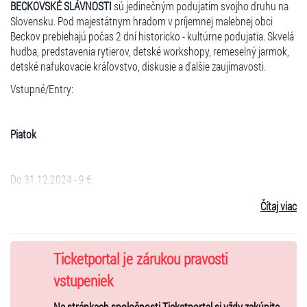
BECKOVSKÉ SLÁVNOSTI
sú jedinečným podujatím svojho druhu na
Slovensku. Pod majestátnym hradom v príjemnej malebnej obci
Beckov prebiehajú počas 2 dní historicko - kultúrne podujatia. Skvelá
hudba, predstavenia rytierov, detské workshopy, remeselný jarmok,
detské nafukovacie kráľovstvo, diskusie a ďalšie zaujímavosti.
Vstupné/Entry:
Piatok
Do 31.12.2024 - 9 €
Od 1.1.2025 do 31.5.2025 – 10 €
Čítaj viac
Od 1.6. do 17.7.2025 - 11 €
Po ukončení predaja na ticketportal.sk sa budu vstupenky dať
Ticketportal je zárukou pravosti
zakúpiť na mieste konania
-
Na mieste 13 €
vstupeniek
Zľavy: Deti do1,99 roka - zdarma
Na stránkach spoločnosti Ticketportal si vždy zakúpite