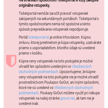
ZTP – piatok 10 €
originálne vstupenky.
Ticketportal nemôže zaručiť pravosť vstupeniek
Sobota
zakúpených na sekundárnych portáloch. Ticketportal s
týmito spoločnosťami nemá nič spoločné a tento
spôsob prepredávania vstupeniek nepodporuje.
Do 31.12.2024 - 9 €
Portál
ticketportal.sk
je online trhoviskom. Kúpnu
Od 1.1.2025 do 31.5.2025 - 10 €
zmluvu, ktorej predmetom je kúpa vstupenky, uzatvárate
priamo s usporiadateľom, ktorého údaje sú uvedené
Od 1.6. do 17.7.2025 - 13 €
priamo v košíku.
Po ukončení predaja na ticketportal.sk sa budu vstupenky dať
Kúpne ceny vstupeniek na toto podujatie je možné
zakúpiť na mieste konania
-
Na mieste 15 €
uhradiť len spôsobmi uvedenými vo
Všeobecných
Zľavy:
Deti do výšky 150cm - 8 €
(predaj len na mieste)
obchodných podmienkach
. Upozorňujeme, že kúpne
ceny vstupeniek na toto podujatie nie je možné uhradiť
Zľavy: Deti do 1,99 roka - zdarma
prostredníctvom Poukazov GoOut, ani inými spôsobmi,
ZTP – sobota 10 €
ktoré nie sú uvedené vo
Všeobecných obchodných
podmienkach
. Poukazy GoOut môžete využiť pri nákupe
vstupeniek na našej stránke
goout.net
, ak tam nie je
uvedené inak.