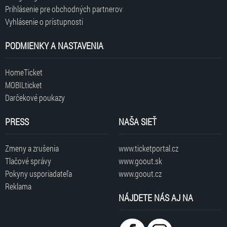
Prihlásenie pre obchodných partnerov
Vyhlásenie o prístupnosti
PODMIENKY A NASTAVENIA
HomeTicket
MOBILticket
Darčekové poukazy
PRESS
NAŠA SIEŤ
Zmeny a zrušenia
www.ticketportal.cz
Tlačové správy
www.goout.sk
Pokyny usporiadateľa
www.goout.cz
Reklama
NÁJDETE NÁS AJ NA