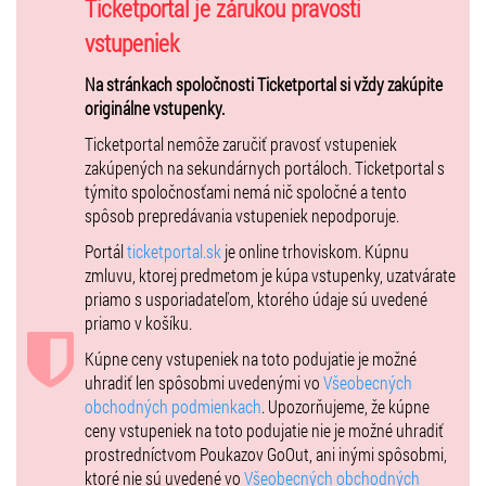
Vstupné: 25€
Ticketportal je zárukou pravosti
vstupeniek
Bardejov – športová hala
10. január 2026 - sobota začiatok o 17:00 hod.
Na stránkach spoločnosti Ticketportal si vždy zakúpite
hala sa otvára o 16:00 hod.
originálne vstupenky.
17:00 Nedvědovci
Ticketportal nemôže zaručiť pravosť vstupeniek
19:00 Kollárovci
zakúpených na sekundárnych portáloch. Ticketportal s
Vstupné: 25€
týmito spoločnosťami nemá nič spoločné a tento
spôsob prepredávania vstupeniek nepodporuje.
Poprad – Poprad aréna
11. január 2026 nedeľa začiatok o 17:00 hod.
Portál
ticketportal.sk
je online trhoviskom. Kúpnu
hala sa otvára o 16:00 hod.
zmluvu, ktorej predmetom je kúpa vstupenky, uzatvárate
17:00 Nedvědovci
priamo s usporiadateľom, ktorého údaje sú uvedené
19:00 Kollárovci
priamo v košíku.
Vstupné: 25€
Kúpne ceny vstupeniek na toto podujatie je možné
uhradiť len spôsobmi uvedenými vo
Všeobecných
obchodných podmienkach
. Upozorňujeme, že kúpne
ceny vstupeniek na toto podujatie nie je možné uhradiť
prostredníctvom Poukazov GoOut, ani inými spôsobmi,
ktoré nie sú uvedené vo
Všeobecných obchodných