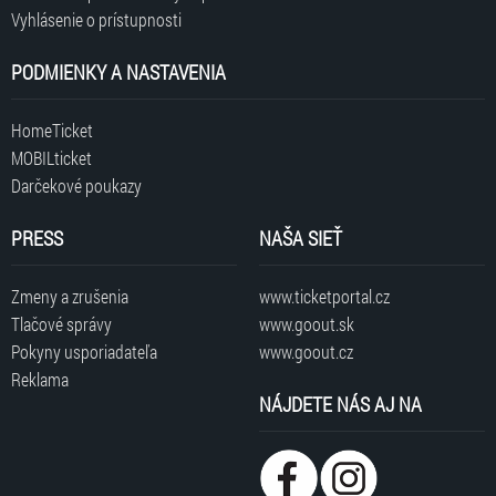
Vyhlásenie o prístupnosti
PODMIENKY A NASTAVENIA
HomeTicket
MOBILticket
Darčekové poukazy
PRESS
NAŠA SIEŤ
Zmeny a zrušenia
www.ticketportal.cz
Tlačové správy
www.goout.sk
Pokyny usporiadateľa
www.goout.cz
Reklama
NÁJDETE NÁS AJ NA