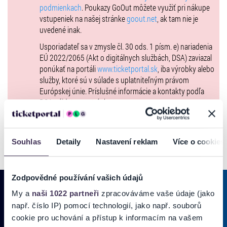
podmienkach
. Poukazy GoOut môžete využiť pri nákupe
vstupeniek na našej stránke
goout.net
, ak tam nie je
uvedené inak.
Usporiadateľ sa v zmysle čl. 30 ods. 1 písm. e) nariadenia
EÚ 2022/2065 (Akt o digitálnych službách, DSA) zaviazal
ponúkať na portáli
www.ticketportal.sk
, iba výrobky alebo
služby, ktoré sú v súlade s uplatniteľným právom
Európskej únie. Príslušné informácie a kontakty podľa
DSA nájdete na stránke
tu
.
Souhlas
Detaily
Nastavení reklam
Více o cookies
Zodpovědné používání vašich údajů
My a
naši 1022 partneři
zpracováváme vaše údaje (jako
např. číslo IP) pomocí technologií, jako např. souborů
PRIHLÁSIŤ SA K
ODBERU NOVINIEK
cookie pro uchování a přístup k informacím na vašem