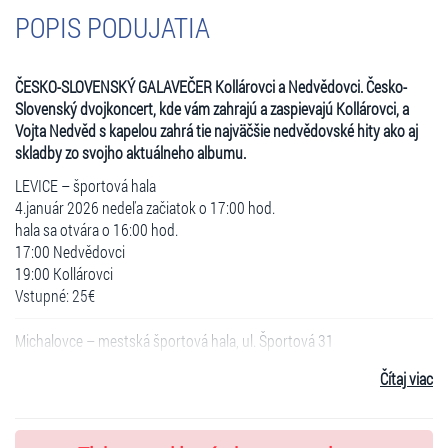
POPIS PODUJATIA
ČESKO-SLOVENSKÝ GALAVEČER Kollárovci a Nedvědovci. Česko-
Slovenský dvojkoncert, kde vám zahrajú a zaspievajú Kollárovci, a
Vojta Nedvěd s kapelou zahrá tie najväčšie nedvědovské hity ako aj
skladby zo svojho aktuálneho albumu.
LEVICE – športová hala
4.január 2026 nedeľa začiatok o 17:00 hod.
hala sa otvára o 16:00 hod.
17:00 Nedvědovci
19:00 Kollárovci
Vstupné: 25€
Michalovce – mestská športová hala, ul. Športová 31
9. január 2026 piatok začiatok o 17:30 hod.
Čítaj viac
hala sa otvára o 16:30 hod.
17:30 Nedvědovci
19:30 Kollárovci