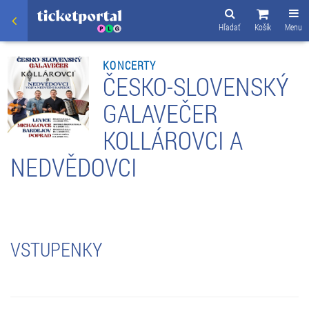
Hľadať
Košík
Menu
KONCERTY
ČESKO-SLOVENSKÝ
GALAVEČER
KOLLÁROVCI A
NEDVĚDOVCI
VSTUPENKY