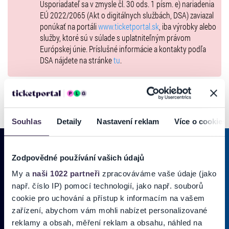
Usporiadateľ sa v zmysle čl. 30 ods. 1 písm. e) nariadenia
EÚ 2022/2065 (Akt o digitálnych službách, DSA) zaviazal
ponúkať na portáli
www.ticketportal.sk
, iba výrobky alebo
služby, ktoré sú v súlade s uplatniteľným právom
Európskej únie. Príslušné informácie a kontakty podľa
DSA nájdete na stránke
tu
.
Souhlas
Detaily
Nastavení reklam
Více o cookies
Zodpovědné používání vašich údajů
PRIHLÁSIŤ SA K
ODBERU NOVINIEK
My a
naši 1022 partneři
zpracováváme vaše údaje (jako
např. číslo IP) pomocí technologií, jako např. souborů
Pridajte sa do zoznamu odberateľov a doručte si najnovšie špeciálne
cookie pro uchování a přístup k informacím na vašem
ponuky priamo do doručenej pošty.
zařízení, abychom vám mohli nabízet personalizované
reklamy a obsah, měření reklam a obsahu, náhled na