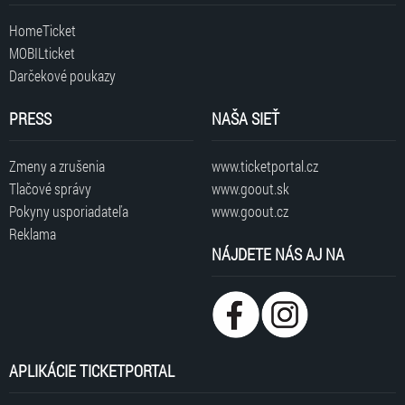
HomeTicket
MOBILticket
Darčekové poukazy
PRESS
NAŠA SIEŤ
Zmeny a zrušenia
www.ticketportal.cz
Tlačové správy
www.goout.sk
Pokyny usporiadateľa
www.goout.cz
Reklama
NÁJDETE NÁS AJ NA
APLIKÁCIE TICKETPORTAL