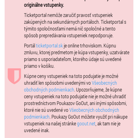
originálne vstupenky.
Ticketportal nemôže zaručiť pravosť vstupeniek
zakúpených na sekundárnych portáloch. Ticketportal s
týmito spoločnosťami nemá nič spoločné a tento
spôsob prepredávania vstupeniek nepodporuje.
Portál
ticketportal.sk
je online trhoviskom. Kúpnu
zmluvu, ktorej predmetom je kúpa vstupenky, uzatvárate
priamo s usporiadateľom, ktorého údaje sú uvedené
priamo v košíku.
Kúpne ceny vstupeniek na toto podujatie je možné
uhradiť len spôsobmi uvedenými vo
Všeobecných
obchodných podmienkach
. Upozorňujeme, že kúpne
ceny vstupeniek na toto podujatie nie je možné uhradiť
prostredníctvom Poukazov GoOut, ani inými spôsobmi,
ktoré nie sú uvedené vo
Všeobecných obchodných
podmienkach
. Poukazy GoOut môžete využiť pri nákupe
vstupeniek na našej stránke
goout.net
, ak tam nie je
uvedené inak.