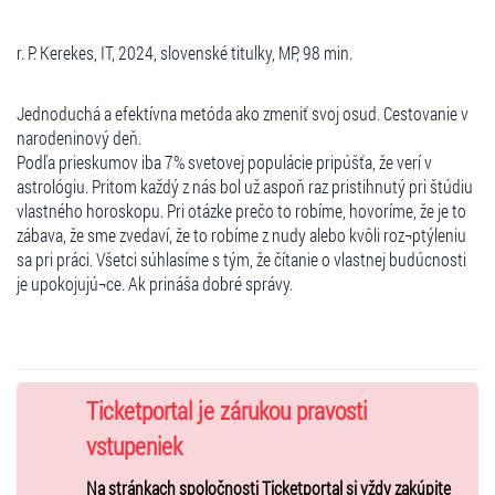
r. P. Kerekes, IT, 2024, slovenské titulky, MP, 98 min.
Jednoduchá a efektívna metóda ako zmeniť svoj osud. Cestovanie v
narodeninový deň.
Podľa prieskumov iba 7% svetovej populácie pripúšťa, že verí v
astrológiu. Pritom každý z nás bol už aspoň raz pristihnutý pri štúdiu
vlastného horoskopu. Pri otázke prečo to robíme, hovoríme, že je to
zábava, že sme zvedaví, že to robíme z nudy alebo kvôli roz¬ptýleniu
sa pri práci. Všetci súhlasíme s tým, že čítanie o vlastnej budúcnosti
je upokojujú¬ce. Ak prináša dobré správy.
Ticketportal je zárukou pravosti
vstupeniek
Na stránkach spoločnosti Ticketportal si vždy zakúpite