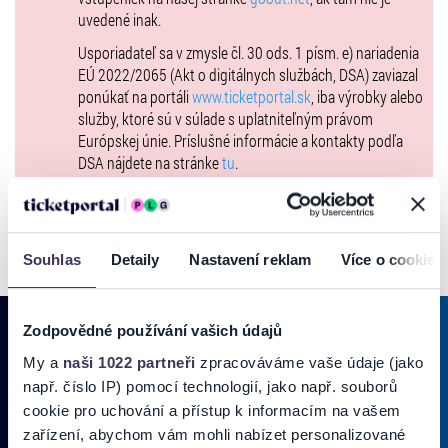
uvedené inak.
GUITAR ENSEMBLE OF THE FERENC LIZST ACADEMY
(HU)
Usporiadateľ sa v zmysle čl. 30 ods. 1 písm. e) nariadenia
EÚ 2022/2065 (Akt o digitálnych službách, DSA) zaviazal
Chamber guitar music from Central Europe has always had a place
ponúkať na portáli
www.ticketportal.sk
, iba výrobky alebo
and a purpose at the festival. Its presentation by leading ensembles
služby, ktoré sú v súlade s uplatniteľným právom
proves that the world of classical guitar would struggle to exist
Európskej únie. Príslušné informácie a kontakty podľa
without chamber music. At the concert on Wednesday,
June 24
,
at 7
DSA nájdete na stránke
tu
.
pm
in the
Hall of Mirrors of Primate’s Palace
, the Bratislava audience
will be treated to performances by top ensembles from our
neighboring countries – the Polish guitar duo
Marek Nosal & Jakub
Moroziński
, and the Hungarian 9-member
Guitar Ensemble of
Souhlas
Detaily
Nastavení reklam
Více o cookies
the Ferenc Liszt Academy
.
TICKETS
:
Zodpovědné používání vašich údajů
Basic admission:
12€
My a
naši 1022 partneři
zpracováváme vaše údaje (jako
PRIHLÁSIŤ SA K
ODBERU NOVINIEK
např. číslo IP) pomocí technologií, jako např. souborů
Discounted admission:
8€
students (ISIC), teachers (ITIC) and seniors
cookie pro uchování a přístup k informacím na vašem
over 65 /
3€
disabled and children up to
Pridajte sa do zoznamu odberateľov a doručte si najnovšie špeciálne
zařízení, abychom vám mohli nabízet personalizované
12 years (max. 2 childrem accompanied by 1 adult)