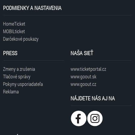
PODMIENKY A NASTAVENIA
HomeTicket
MOBILticket
Darčekové poukazy
PRESS
NAŠA SIEŤ
Zmeny a zrušenia
www.ticketportal.cz
Tlačové správy
www.goout.sk
Pokyny usporiadateľa
www.goout.cz
Reklama
NÁJDETE NÁS AJ NA