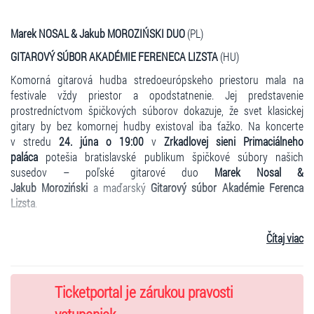
Marek NOSAL & Jakub MOROZIŃSKI DUO
(PL)
GITAROVÝ SÚBOR AKADÉMIE FERENECA LIZSTA
(HU)
Komorná gitarová hudba stredoeurópskeho priestoru mala na
festivale vždy priestor a opodstatnenie. Jej predstavenie
prostredníctvom špičkových súborov dokazuje, že svet klasickej
gitary by bez komornej hudby existoval iba ťažko. Na koncerte
v stredu
24. júna o 19:00
v
Zrkadlovej sieni Primaciálneho
paláca
potešia bratislavské publikum špičkové súbory našich
susedov – poľské gitarové duo
Marek Nosal &
Jakub Moroziński
a maďarský
Gitarový súbor Akadémie Ferenca
Lizsta
.
Čítaj viac
VSTUPENKY
:
Základné vstupné:
12€
Ticketportal je zárukou pravosti
Zľavnené vstupné:
8€
študenti (ISIC), učitelia (ITIC) a seniori nad 65
rokov /
3€
ZŤP a deti do 12 rokov (max. 2