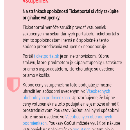
vstupeniek
deti v sprievode 1 dospelého)
Na stránkach spoločnosti Ticketportal si vždy zakúpite
Vstupenky sú dostupné v predpredaji v sieti Ticketportal. Predpredaj
originálne vstupenky.
končí 1 deň pred konaním koncertu. Ďalšie vstupenky bude možné
Ticketportal nemôže zaručiť pravosť vstupeniek
zakúpiť 1 hodinu pred koncertom na mieste konania.
zakúpených na sekundárnych portáloch. Ticketportal s
týmito spoločnosťami nemá nič spoločné a tento
spôsob prepredávania vstupeniek nepodporuje.
Zmena programu a účinkujúcich vyhradená!
Portál
ticketportal.sk
je online trhoviskom. Kúpnu
zmluvu, ktorej predmetom je kúpa vstupenky, uzatvárate
Viac informácií:
www.jkmertz.com
priamo s usporiadateľom, ktorého údaje sú uvedené
priamo v košíku.
Sledujte nás na Facebooku (
www.facebook.com/mertzguitarfestival
)
a Instagrame
Kúpne ceny vstupeniek na toto podujatie je možné
(
www.instagram.com/mertzguitarfestival
).
uhradiť len spôsobmi uvedenými vo
Všeobecných
obchodných podmienkach
. Upozorňujeme, že kúpne
ceny vstupeniek na toto podujatie nie je možné uhradiť
***ENGLISH***
prostredníctvom Poukazov GoOut, ani inými spôsobmi,
ktoré nie sú uvedené vo
Všeobecných obchodných
podmienkach
. Poukazy GoOut môžete využiť pri nákupe
Marek NOSAL & Jakub MOROZIŃSKI DUO
(PL)
vstupeniek na našej stránke
goout.net
, ak tam nie je