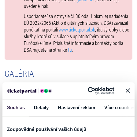
uvedené inak.
Usporiadateľ sa v zmysle čl. 30 ods. 1 písm. e) nariadenia
EÚ 2022/2065 (Akt o digitálnych službách, DSA) zaviazal
ponúkať na portáli
www.ticketportal.sk
, iba výrobky alebo
služby, ktoré sú v súlade s uplatniteľným právom
Európskej únie. Príslušné informácie a kontakty podľa
DSA nájdete na stránke
tu
.
GALÉRIA
Souhlas
Detaily
Nastavení reklam
Více o cookies
Zodpovědné používání vašich údajů