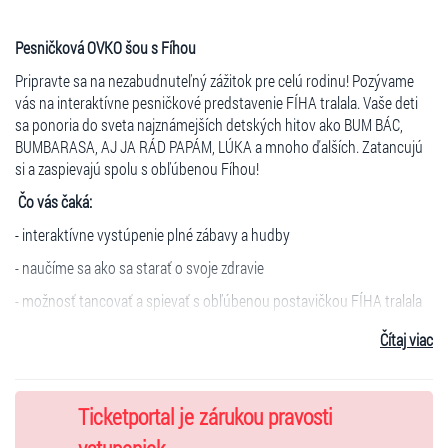
Pesničková OVKO šou s Fíhou
Pripravte sa na nezabudnuteľný zážitok pre celú rodinu! Pozývame
vás na interaktívne pesničkové predstavenie FÍHA tralala. Vaše deti
sa ponoria do sveta najznámejších detských hitov ako BUM BÁC,
BUMBARASA, AJ JA RÁD PAPÁM, LÚKA a mnoho ďalších. Zatancujú
si a zaspievajú spolu s obľúbenou Fíhou!
Čo vás čaká:
- interaktívne vystúpenie plné zábavy a hudby
- naučíme sa ako sa starať o svoje zdravie
- možnosť tancovať a spievať s obľúbenou postavičkou FÍHA tralala
- každé dieťatko dostane darček
Čítaj viac
VIP lístky:
Najrýchlejší top fanúšikovia si môžu dokúpiť ku klasickej
Ticketportal je zárukou pravosti
vstupenke
VIP lístok na
www.fihatralala.sk
, ktorý im poskytne
jedinečnú príležitosť zatancovať si priamo s Fíhou na javisku počas