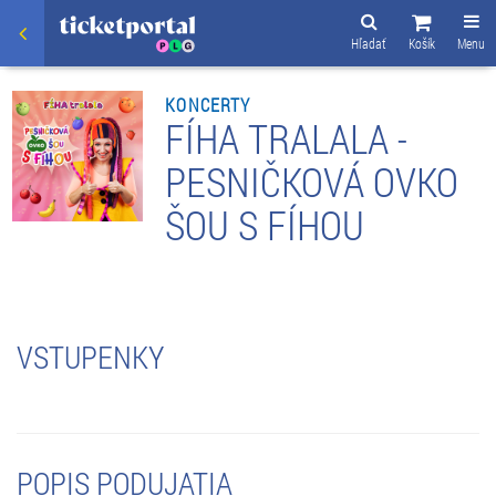
Hľadať
Košík
Menu
KONCERTY
FÍHA TRALALA -
PESNIČKOVÁ OVKO
ŠOU S FÍHOU
VSTUPENKY
POPIS PODUJATIA