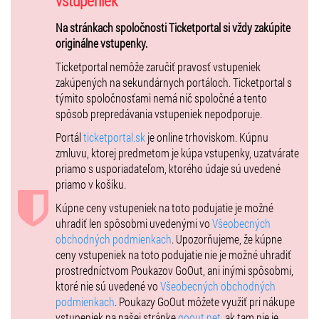
vstupeniek
predstavenia! Nezmeškajte túto exkluzívnu šancu! VIP lístky sú
Na stránkach spoločnosti Ticketportal si vždy zakúpite
vhodné pre deti od 3 rokov.
originálne vstupenky.
Nezabudnite, že miesta sú obmedzené, tak neváhajte a zabezpečte si
Ticketportal nemôže zaručiť pravosť vstupeniek
svoje vstupenky a lístky už dnes!
zakúpených na sekundárnych portáloch. Ticketportal s
týmito spoločnosťami nemá nič spoločné a tento
spôsob prepredávania vstupeniek nepodporuje.
Hrá: Martina Fíha Jelenová
Portál
ticketportal.sk
je online trhoviskom. Kúpnu
Dĺžka predstavenia: cca 50 minút
zmluvu, ktorej predmetom je kúpa vstupenky, uzatvárate
Odporúčame pre deti od 2 rokov, ale vítaní sú všetci, ktorí sú zrelí na
priamo s usporiadateľom, ktorého údaje sú uvedené
návštevu kultúrneho podujatia s hlučnejšou hudbou.
priamo v košíku.
Každá osoba aj malá osôbka musí mať platnú vstupenku.
Kúpne ceny vstupeniek na toto podujatie je možné
uhradiť len spôsobmi uvedenými vo
Všeobecných
VIP lístok je platný len so zakúpenou vstupenkou.
obchodných podmienkach
. Upozorňujeme, že kúpne
Tešíme sa na vás a na skvelú zábavu!
ceny vstupeniek na toto podujatie nie je možné uhradiť
prostredníctvom Poukazov GoOut, ani inými spôsobmi,
ktoré nie sú uvedené vo
Všeobecných obchodných
podmienkach
. Poukazy GoOut môžete využiť pri nákupe
vstupeniek na našej stránke
goout.net
, ak tam nie je