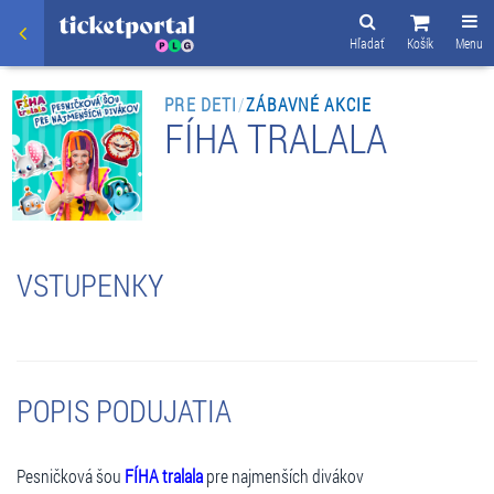
Hľadať
Košík
Menu
PRE DETI
/
ZÁBAVNÉ AKCIE
FÍHA TRALALA
VSTUPENKY
POPIS PODUJATIA
Pesničková šou
FÍHA tralala
pre najmenších divákov