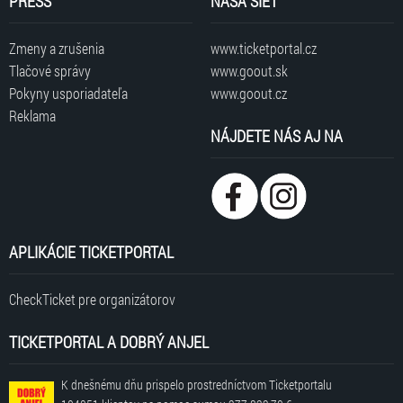
PRESS
NAŠA SIEŤ
Zmeny a zrušenia
www.ticketportal.cz
Tlačové správy
www.goout.sk
Pokyny usporiadateľa
www.goout.cz
Reklama
NÁJDETE NÁS AJ NA
APLIKÁCIE TICKETPORTAL
CheckTicket pre organizátorov
TICKETPORTAL A DOBRÝ ANJEL
K dnešnému dňu prispelo prostredníctvom Ticketportalu