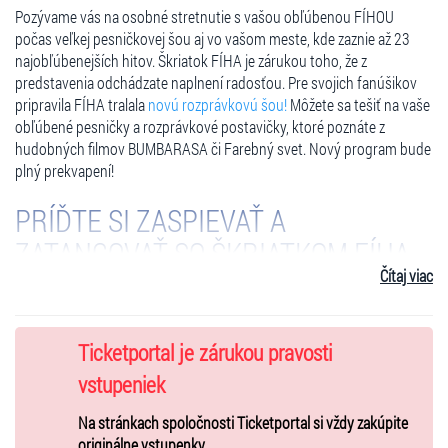
Pozývame vás na osobné stretnutie s vašou obľúbenou FÍHOU
počas veľkej pesničkovej šou aj vo vašom meste, kde zaznie až 23
najobľúbenejších hitov. Škriatok FÍHA je zárukou toho, že z
predstavenia odchádzate naplnení radosťou. Pre svojich fanúšikov
pripravila FÍHA tralala
novú rozprávkovú šou!
Môžete sa tešiť na vaše
obľúbené pesničky a rozprávkové postavičky, ktoré poznáte z
hudobných filmov BUMBARASA či Farebný svet. Nový program bude
plný prekvapení!
PRÍĎTE SI ZASPIEVAŤ A
ZATANCOVAŤ SO ŠKRIATKOM FÍHA
Čítaj viac
Pesničky ako
Budík, Idem kva kva k vám, Bum bác či
Bumbarasa
nemusíme fanúšikom škriatka FÍHA predstavovať. Ako
však dopadne románik medzi
tatrovkou a bagrom
? A zatancuje
Dino
Ticketportal je zárukou pravosti
Discotekus
na kredenci latino? Ponorte sa s nami do sveta škriatka
FÍHA, na koncerte sa zabavia hudobníci, športovci aj bifľošky – všetci
vstupeniek
budeme
super kamoši a kamošky
.
Na stránkach spoločnosti Ticketportal si vždy zakúpite
originálne vstupenky.