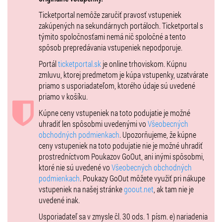
ROZCVIČKA S FÍHOU AJ OBED S
ROBOTOM
Ticketportal nemôže zaručiť pravosť vstupeniek
zakúpených na sekundárnych portáloch. Ticketportal s
týmito spoločnosťami nemá nič spoločné a tento
Počas rozcvičky vaše nohy robia dupi dupi a ruky robia ťapi ťapi.
Ako
spôsob prepredávania vstupeniek nepodporuje.
to však znie, keď sa rozcvičuje celý kŕdeľ detí aj s rodičmi v kultúrnom
dome alebo divadle?
Zažiť to môžete na vlastnej koži a popritom sa
Portál
ticketportal.sk
je online trhoviskom. Kúpnu
dozviete, či
pán Robot
vyjedol iba slivkový kompót a ako
Myšky z
zmluvu, ktorej predmetom je kúpa vstupenky, uzatvárate
knižky
zvládli veľké upratovanie.
priamo s usporiadateľom, ktorého údaje sú uvedené
priamo v košíku.
KONCERTUJEME PO CELOM
Kúpne ceny vstupeniek na toto podujatie je možné
SLOVENSKU AJ V ČESKU
uhradiť len spôsobmi uvedenými vo
Všeobecných
obchodných podmienkach
. Upozorňujeme, že kúpne
V desiatkach miest na celom Slovensku aj v Česku sa môžete
ceny vstupeniek na toto podujatie nie je možné uhradiť
stretnúť so svojou obľúbenou Fíhou, Budíkom, Dinom, Robotom,
prostredníctvom Poukazov GoOut, ani inými spôsobmi,
myškami aj žabkami
a ďalšími kamarátmi škriatka FÍHA. Tancovať,
ktoré nie sú uvedené vo
Všeobecných obchodných
spievať, skákať, smiať sa a kričať je dovolené počas celého koncertu!
podmienkach
. Poukazy GoOut môžete využiť pri nákupe
Dobrou náladou počas koncertu sa „nakazia“ všetci – aj ocko s
vstupeniek na našej stránke
goout.net
, ak tam nie je
mamičkou.
uvedené inak.
Dĺžka predstavenia:
60 minút
Usporiadateľ sa v zmysle čl. 30 ods. 1 písm. e) nariadenia