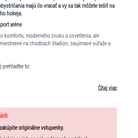
stričania majú čo vracať a vy sa tak môžete tešiť na
ho hokeja.
port aréne
o komfortu, moderného zvuku a osvetlenia, ale
miestnené na chodbách štadión, zaujímavé súťaže a
j prehladke tu:
Čítaj viac
a pokladni (mimo zliav) budú pre sektory:
niek
zakúpite originálne vstupenky.