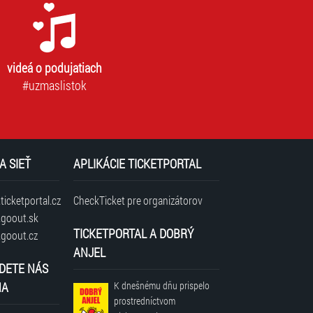
videá o podujatiach
#uzmaslistok
A SIEŤ
APLIKÁCIE TICKETPORTAL
icketportal.cz
CheckTicket pre organizátorov
goout.sk
TICKETPORTAL A DOBRÝ
goout.cz
ANJEL
DETE NÁS
NA
K dnešnému dňu prispelo
prostredníctvom