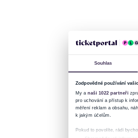
Souhlas
Zodpovědné používání vaši
My a
naši 1022 partneři
zpra
pro uchování a přístup k in
měření reklam a obsahu, náh
k jakým účelům.
Pokud to povolíte, rádi bych