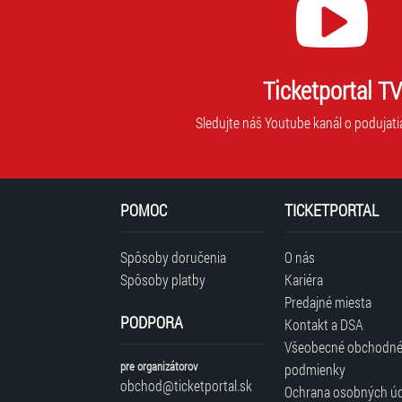
Ticketportal TV
Sledujte náš Youtube kanál o podujati
POMOC
TICKETPORTAL
Spôsoby doručenia
O nás
Spôsoby platby
Kariéra
Predajné miesta
PODPORA
Kontakt a DSA
Všeobecné obchodn
pre organizátorov
podmienky
obchod@ticketportal.sk
Ochrana osobných ú