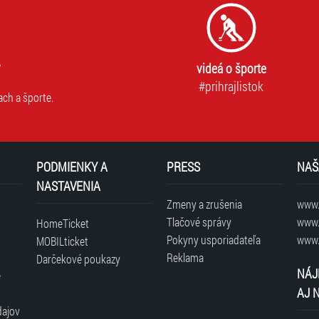
videá o športe
#prihrajlistok
ach a športe.
PODMIENKY A
PRESS
NAŠ
NASTAVENIA
Zmeny a zrušenia
www.t
Tlačové správy
www.
HomeTicket
Pokyny usporiadateľa
www.
MOBILticket
Reklama
Darčekové poukazy
NÁJ
é
AJ 
dajov