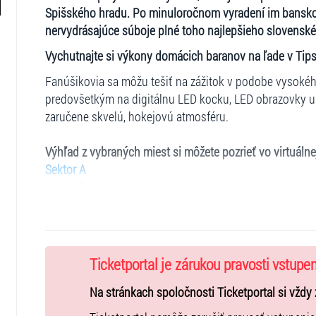
Spišského hradu. Po minuloročnom vyradení im banskoby
nervydrásajúce súboje plné toho najlepšieho slovenské
Vychutnajte si výkony domácich baranov na ľade v Tips
Fanúšikovia sa môžu tešiť na zážitok v podobe vysokéh
predovšetkým na digitálnu LED kocku, LED obrazovky u
zaručene skvelú, hokejovú atmosféru.
Výhľad z vybraných miest si môžete pozrieť vo virtuálne
Sektor A
Sektor B
Sektor C
Upozorňujeme, že ceny lístkov v deň zápasu online aj n
A1/A4 + C1/C4 + B - 18€
Ticketportal je zárukou pravosti vstupe
A2/3 + C2/C3 - 20€
Na stránkach spoločnosti Ticketportal si vždy 
Prémiové VIP Club sedenie za domácou bránkou