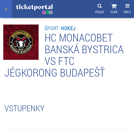
Hľadať
Košík
Menu
ŠPORT
/
HOKEJ
HC MONACOBET
BANSKÁ BYSTRICA
VS FTC
JÉGKORONG BUDAPEŠŤ
VSTUPENKY