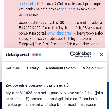
podmienkach
. Poukazy GoOut môžete využiť pri nákupe
vstupeniek na našej stránke
goout.net
, ak tam nie je
uvedené inak.
Usporiadateľ sa v zmysle čl. 30 ods. 1 písm. e) nariadenia
EÚ 2022/2065 (Akt o digitálnych službách, DSA) zaviazal
ponúkať na portáli
www.ticketportal.sk
, iba výrobky alebo
služby, ktoré sú v súlade s uplatniteľným právom
Európskej únie. Príslušné informácie a kontakty podľa
DSA nájdete na stránke
tu
.
Souhlas
Detaily
Nastavení reklam
Více o cookies
Zodpovědné používání vašich údajů
My a
naši 1022 partneři
zpracováváme vaše údaje (jako
např. číslo IP) pomocí technologií, jako např. souborů
PRIHLÁSIŤ SA K
ODBERU NOVINIEK
cookie pro uchování a přístup k informacím na vašem