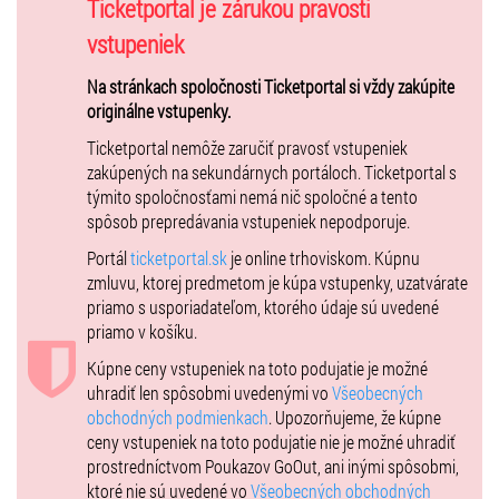
Ticketportal je zárukou pravosti
ich v elektronickej podobe.
vstupeniek
Na stránkach spoločnosti Ticketportal si vždy zakúpite
originálne vstupenky.
Ticketportal nemôže zaručiť pravosť vstupeniek
zakúpených na sekundárnych portáloch. Ticketportal s
týmito spoločnosťami nemá nič spoločné a tento
spôsob prepredávania vstupeniek nepodporuje.
Portál
ticketportal.sk
je online trhoviskom. Kúpnu
zmluvu, ktorej predmetom je kúpa vstupenky, uzatvárate
priamo s usporiadateľom, ktorého údaje sú uvedené
priamo v košíku.
Kúpne ceny vstupeniek na toto podujatie je možné
uhradiť len spôsobmi uvedenými vo
Všeobecných
obchodných podmienkach
. Upozorňujeme, že kúpne
ceny vstupeniek na toto podujatie nie je možné uhradiť
prostredníctvom Poukazov GoOut, ani inými spôsobmi,
ktoré nie sú uvedené vo
Všeobecných obchodných