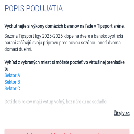
POPIS PODUJATIA
Vychutnajte si výkony domácich baranov na ľade v Tipsport aréne.
Sezóna Tipsport ligy 2025/2026 klope na dvere a banskobystrickí
barani začínajú svoju prípravu pred novou sezónou hneď dvoma
domáci duelmi.
Výhľad z vybraných miest si môžete pozrieť vo virtuálnej prehladke
tu:
Sektor A
Sektor B
Sektor C
Deti do 6 rokov majú vstup voľný, bez nároku na sedadlo.
Pokladňa je otvorená 2 hodiny pred začiatkom stretnutia. Zároveň
Čítaj viac
žiadame všetkých návštevníkov o dodržiavanie organizačného a
návštevného poriadku. Vstup na tribúny je možný 1 hodinu pred
začiatkom stretnutia. Vstupenky nie je potrebné tlačiť, postačí mať