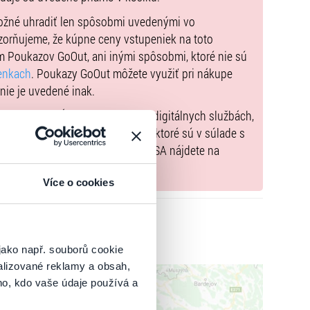
ideálov, o ktoré bojovali v prvej časti: obdobie
možné uhradiť len spôsobmi uvedenými vo
zorňujeme, že kúpne ceny vstupeniek na toto
! Pod jej vplyvom získate nadhľad nad sebou. Nad
m Poukazov GoOut, ani inými spôsobmi, ktoré nie sú
čkami, obavami a strachom.
enkach
. Poukazy GoOut môžete využiť pri nákupe
ujúci smiech a nejedno prekvapenie. Úplne nové,
 nie je uvedené inak.
 si budete neustále pospevovať. Úsmevná choreografia,
) nariadenia EÚ 2022/2065 (Akt o digitálnych službách,
ým nespútaná, nákazlivá, jedinečná energia, ktorú
tal.sk
, iba výrobky alebo služby, ktoré sú v súlade s
ňu s divákmi v sále. Mnohé z nich z predchádzajúceho
né informácie a kontakty podľa DSA nájdete na
áre, s ešte väčšou energiou a odhodlaním vytvoriť
tagonistky tejto inscenácie sú originálne a
Více o cookies
šetkým toho, kto to najmenej čaká. Tešíme sa na vás!
jako např. souborů cookie
á / Ľudmila Lukačíková, Jana Valocká / Katarína
alizované reklamy a obsah,
ho, kdo vaše údaje používá a
tte Švoňavská