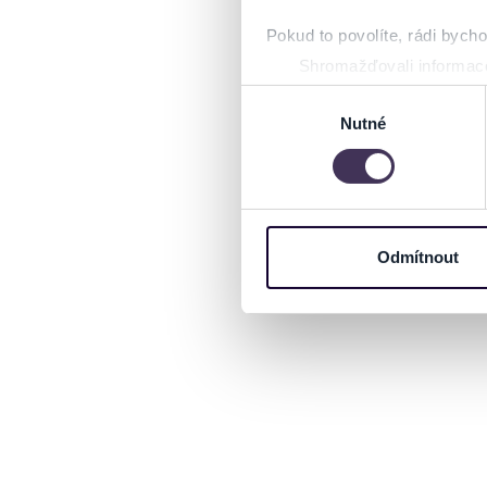
Pokud to povolíte, rádi bych
Shromažďovali informace
Identifikovali vaše zaříz
Výběr
Zjistěte více o tom, jak zpr
Nutné
souhlasu
můžete kdykoliv změnit nebo 
Na těchto stránkách využívám
informace o vašem zařízení 
osobní údaje. Získané infor
Odmítnout
Tyto informace můžeme také s
zkombinovat s dalšími informa
Jaké typy cookies používáme,
můžete kdykoliv změnit v záp