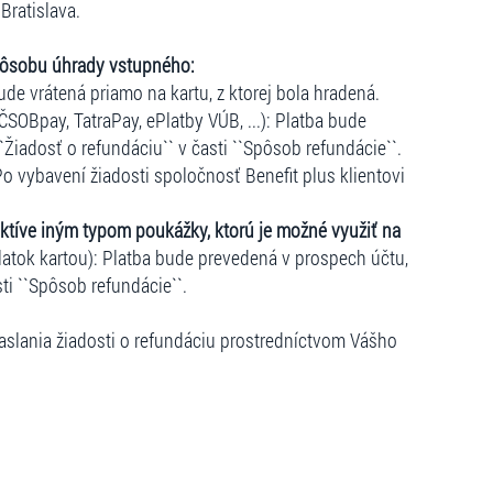
Bratislava.
pôsobu úhrady vstupného:
ude vrátená priamo na kartu, z ktorej bola hradená.
ČSOBpay, TatraPay, ePlatby VÚB, ...): Platba bude
``Žiadosť o refundáciu`` v časti ``Spôsob refundácie``.
o vybavení žiadosti spoločnosť Benefit plus klientovi
ktíve iným typom poukážky, ktorú je možné využiť na
atok kartou): Platba bude prevedená v prospech účtu,
sti ``Spôsob refundácie``.
slania žiadosti o refundáciu prostredníctvom Vášho