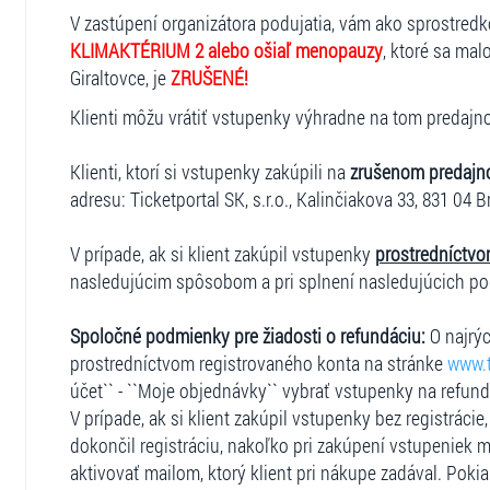
V zastúpení organizátora podujatia, vám ako sprostred
KLIMAKTÉRIUM 2 alebo ošiaľ menopauzy
, ktoré sa ma
Giraltovce, je
ZRUŠENÉ!
Klienti môžu vrátiť vstupenky výhradne na tom predajnom
Klienti, ktorí si vstupenky zakúpili na
zrušenom predajn
adresu: Ticketportal SK, s.r.o., Kalinčiakova 33, 831 04 B
V prípade, ak si klient zakúpil vstupenky
prostredníctvo
nasledujúcim spôsobom a pri splnení nasledujúcich p
Spoločné podmienky pre žiadosti o refundáciu:
O najrýc
prostredníctvom registrovaného konta na stránke
www.t
účet`` - ``Moje objednávky`` vybrať vstupenky na refun
V prípade, ak si klient zakúpil vstupenky bez registráci
dokončil registráciu, nakoľko pri zakúpení vstupeniek m
aktivovať mailom, ktorý klient pri nákupe zadával. Pokia