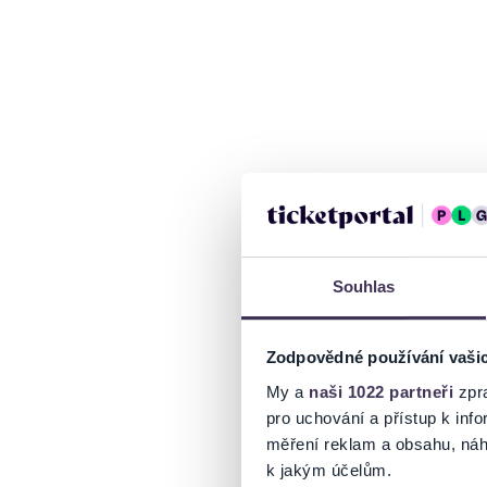
Souhlas
Zodpovědné používání vaši
My a
naši 1022 partneři
zpra
pro uchování a přístup k in
měření reklam a obsahu, náh
k jakým účelům.