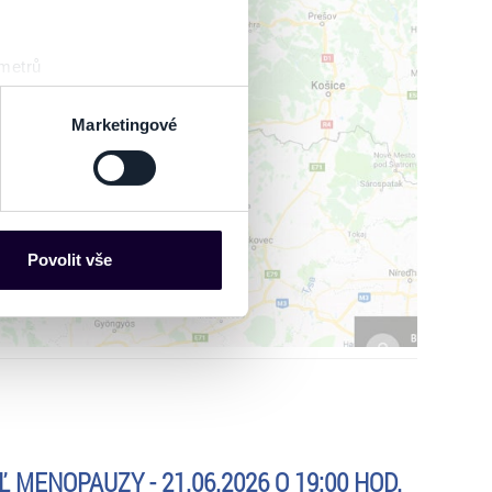
udobná produkcia: Ľubo Horňák, vokálne naštudovanie:
na: Svetozár Sprušanský a Alexandra Grusková,
ký
 metrů
sk prstu)
 podrobnostmi
. Svůj souhlas
Marketingové
IŤ MAPU
es“), které mohou sbírat
ce mohou představovat
nalizaci obsahu a reklam.
Povolit vše
Partneři tyto údaje mohou
 že používáte jejich služby.
lušné varianty. Svoji volbu
 MENOPAUZY - 21.06.2026 O 19:00 HOD.