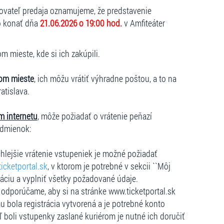
kovateľ predaja oznamujeme, že predstavenie
lo konať dňa
21.06.2026 o 19:00 hod.
v Amfiteáter
 mieste, kde si ich zakúpili.
om mieste
, ich môžu vrátiť výhradne poštou, a to na
ratislava.
m internetu
, môže požiadať o vrátenie peňazí
odmienok:
hlejšie vrátenie vstupeniek je možné požiadať
icketportal.sk
, v ktorom je potrebné v sekcii ``Môj
dáciu a vyplniť všetky požadované údaje.
e, odporúčame, aby si na stránke www.ticketportal.sk
u bola registrácia vytvorená a je potrebné konto
ľ boli vstupenky zaslané kuriérom je nutné ich doručiť