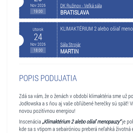
Nov 2026
DK Ružinov - Veľká sála
19:00
BRATISLAVA
KLIMAKTÉRIUM 2 alebo ošiaľ men
Utorok
24
Nov 2026
Sála Strojár
18:00
MARTIN
POPIS PODUJATIA
Zdá sa vám, že o ženách v období klimaktéria sme už po
Jodłowska a s ňou aj vaše obľúbené herečky sú späť! Vr
novou pozitívnou energiou!
Inscenácia
„Klimaktérium 2 alebo ošiaľ menopauzy“
je po
kde sa s vtipom a sebairóniou preberá neľahká životná 