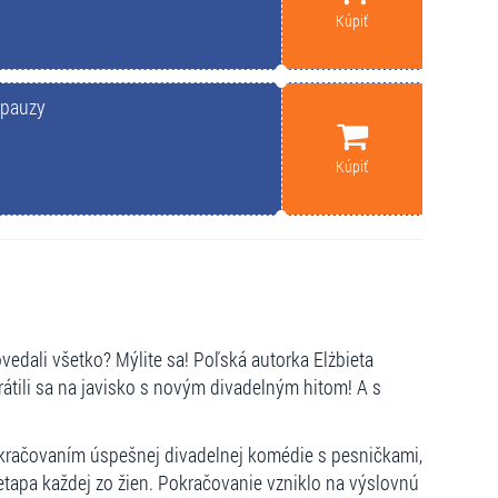
Kúpiť
opauzy
Kúpiť
vedali všetko? Mýlite sa! Poľská autorka Elżbieta
átili sa na javisko s novým divadelným hitom! A s
kračovaním úspešnej divadelnej komédie s pesničkami,
etapa každej zo žien. Pokračovanie vzniklo na výslovnú