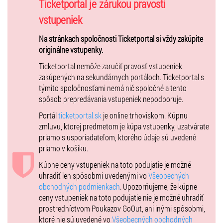
Ticketportal je zárukou pravosti
vstupeniek
Na stránkach spoločnosti Ticketportal si vždy zakúpite
originálne vstupenky.
Ticketportal nemôže zaručiť pravosť vstupeniek
zakúpených na sekundárnych portáloch. Ticketportal s
týmito spoločnosťami nemá nič spoločné a tento
spôsob prepredávania vstupeniek nepodporuje.
Portál
ticketportal.sk
je online trhoviskom. Kúpnu
zmluvu, ktorej predmetom je kúpa vstupenky, uzatvárate
priamo s usporiadateľom, ktorého údaje sú uvedené
priamo v košíku.
Kúpne ceny vstupeniek na toto podujatie je možné
uhradiť len spôsobmi uvedenými vo
Všeobecných
obchodných podmienkach
. Upozorňujeme, že kúpne
ceny vstupeniek na toto podujatie nie je možné uhradiť
prostredníctvom Poukazov GoOut, ani inými spôsobmi,
ktoré nie sú uvedené vo
Všeobecných obchodných