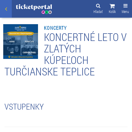
Hľadať
Košík
Menu
KONCERTY
KONCERTNÉ LETO V
ZLATÝCH
KÚPEĽOCH
TURČIANSKE TEPLICE
VSTUPENKY