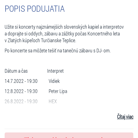
POPIS PODUJATIA
Užite si koncerty najznámejších slovenských kapiel a interpretov
a doprajte si oddych, zábavu a zážitky počas Koncertného leta
v Zlatých kúpeľoch Turčianske Teplice.
Po koncerte sa môžete tešiť na tanečnú zábavu s DJ- om.
Dátum a čas Interpret
14.7.2022 - 19:30 Vidiek
12.8.2022 - 19:30 Peter Lipa
26.8.2022 - 19:30 HEX
9.9.2022 - 19:30 Cigánski diabli
Čítaj viac
Miesto konania: Záhradná reštaurácia u Palatína, Turčianske Teplice