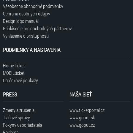
Všeobecné obchodné podmienky
Ochrana osobných údajov
Design logo manuál
Prihlásenie pre obchodných partnerov
Vyhlásenie o prístupnosti
PODMIENKY A NASTAVENIA
HomeTicket
MOBILticket
Darčekové poukazy
PRESS
NAŠA SIEŤ
Zmeny a zrušenia
www.ticketportal.cz
Tlačové správy
www.goout.sk
Pokyny usporiadateľa
www.goout.cz
Reklama