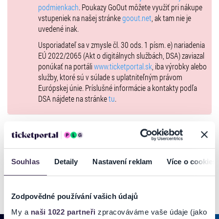
podmienkach
. Poukazy GoOut môžete využiť pri nákupe
vstupeniek na našej stránke
goout.net
, ak tam nie je
uvedené inak.
Usporiadateľ sa v zmysle čl. 30 ods. 1 písm. e) nariadenia
EÚ 2022/2065 (Akt o digitálnych službách, DSA) zaviazal
ponúkať na portáli
www.ticketportal.sk
, iba výrobky alebo
služby, ktoré sú v súlade s uplatniteľným právom
Európskej únie. Príslušné informácie a kontakty podľa
DSA nájdete na stránke
tu
.
GALÉRIA
Souhlas
Detaily
Nastavení reklam
Více o cookies
Zodpovědné používání vašich údajů
My a
naši 1022 partneři
zpracováváme vaše údaje (jako