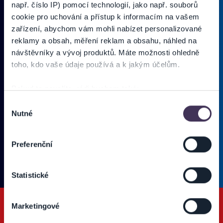
např. číslo IP) pomocí technologií, jako např. souborů
cookie pro uchování a přístup k informacím na vašem
zařízení, abychom vám mohli nabízet personalizované
PRIHLÁSIŤ SA K
ODBERU NOVINIEK
reklamy a obsah, měření reklam a obsahu, náhled na
návštěvníky a vývoj produktů. Máte možnosti ohledně
Pridajte sa do zoznamu odberateľov a doručte si najnovšie špeciálne
toho, kdo vaše údaje používá a k jakým účelům.
ponuky priamo do doručenej pošty.
Pokud to povolíte, rádi bychom také:
Shromažďovali informace o vaší geografické poloze,
Výběr
Vložte svoj email
Nutné
které mohou být přesné na několik metrů
souhlasu
Identifikovali vaše zařízení pomocí aktivního
Zadajte svoju e-mailovú adresu, na ktorú vám budeme zasielať novinky.
skenování pro konkrétní charakteristiky (otisk prstu)
Ten
Používateľ súhlasí s
OBCHODNÝMI PODMIENKAMI predajnej siete
Preferenční
Zjistěte více o tom, jak zpracováváme vaše osobní
Ticketportal.
(* povinné)
údaje, a nastavte si předvolby v
části s podrobnostmi
.
Statistické
Svůj souhlas můžete kdykoliv změnit nebo odvolat v
části Prohlášení o souborech cookie.
Marketingové
Na těchto stránkách využíváme soubory cookies a další