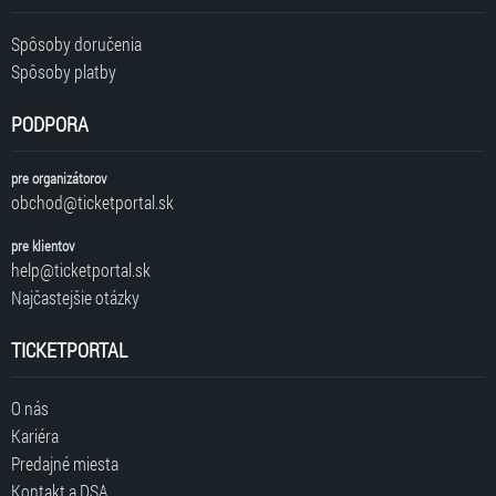
Spôsoby doručenia
Spôsoby platby
PODPORA
pre organizátorov
obchod@ticketportal.sk
pre klientov
help@ticketportal.sk
Najčastejšie otázky
TICKETPORTAL
O nás
Kariéra
Predajné miesta
Kontakt a DSA