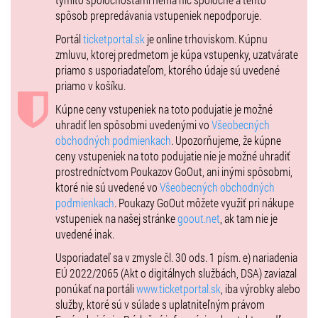
spôsob prepredávania vstupeniek nepodporuje.
Portál
ticketportal.sk
je online trhoviskom. Kúpnu
zmluvu, ktorej predmetom je kúpa vstupenky, uzatvárate
priamo s usporiadateľom, ktorého údaje sú uvedené
priamo v košíku.
Kúpne ceny vstupeniek na toto podujatie je možné
uhradiť len spôsobmi uvedenými vo
Všeobecných
obchodných podmienkach
. Upozorňujeme, že kúpne
ceny vstupeniek na toto podujatie nie je možné uhradiť
prostredníctvom Poukazov GoOut, ani inými spôsobmi,
ktoré nie sú uvedené vo
Všeobecných obchodných
podmienkach
. Poukazy GoOut môžete využiť pri nákupe
vstupeniek na našej stránke
goout.net
, ak tam nie je
uvedené inak.
Usporiadateľ sa v zmysle čl. 30 ods. 1 písm. e) nariadenia
EÚ 2022/2065 (Akt o digitálnych službách, DSA) zaviazal
ponúkať na portáli
www.ticketportal.sk
, iba výrobky alebo
služby, ktoré sú v súlade s uplatniteľným právom