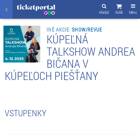
Hľadať
Košík
Menu
INÉ AKCIE
/
SHOW/REVUE
KÚPEĽNÁ
TALKSHOW ANDREA
BIČANA V
KÚPEĽOCH PIEŠŤANY
VSTUPENKY