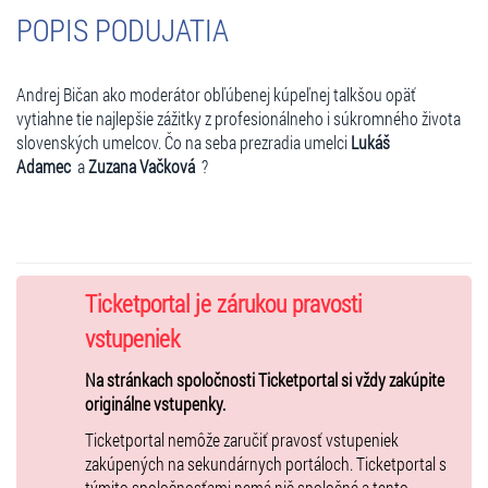
POPIS PODUJATIA
Andrej Bičan ako moderátor obľúbenej kúpeľnej talkšou opäť
vytiahne tie najlepšie zážitky z profesionálneho i súkromného života
slovenských umelcov.
Čo na seba prezradia umelci
Lukáš
Adamec
a
Zuzana Vačková
?
Ticketportal je zárukou pravosti
vstupeniek
Na stránkach spoločnosti Ticketportal si vždy zakúpite
originálne vstupenky.
Ticketportal nemôže zaručiť pravosť vstupeniek
zakúpených na sekundárnych portáloch. Ticketportal s
týmito spoločnosťami nemá nič spoločné a tento