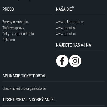
PRESS
NAŠA SIEŤ
Zmeny a zrušenia
www.ticketportal.cz
Tlačové správy
www.goout.sk
Pokyny usporiadateľa
www.goout.cz
Reklama
NÁJDETE NÁS AJ NA
APLIKÁCIE TICKETPORTAL
CheckTicket pre organizátorov
TICKETPORTAL A DOBRÝ ANJEL