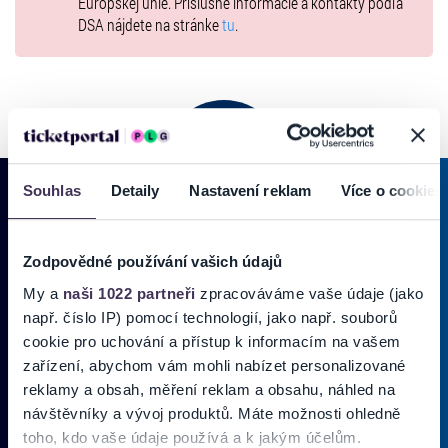
Európskej únie. Príslušné informácie a kontakty podľa
DSA nájdete na stránke
tu
.
Souhlas
Detaily
Nastavení reklam
Více o cookies
PRIHLÁSIŤ SA K
ODBERU NOVINIEK
Zodpovědné používání vašich údajů
Pridajte sa do zoznamu odberateľov a doručte si najnovšie špeciálne
My a
naši 1022 partneři
zpracováváme vaše údaje (jako
ponuky priamo do doručenej pošty.
např. číslo IP) pomocí technologií, jako např. souborů
cookie pro uchování a přístup k informacím na vašem
zařízení, abychom vám mohli nabízet personalizované
Vložte svoj email
reklamy a obsah, měření reklam a obsahu, náhled na
návštěvníky a vývoj produktů. Máte možnosti ohledně
Zadajte svoju e-mailovú adresu, na ktorú vám budeme zasielať novinky.
toho, kdo vaše údaje používá a k jakým účelům.