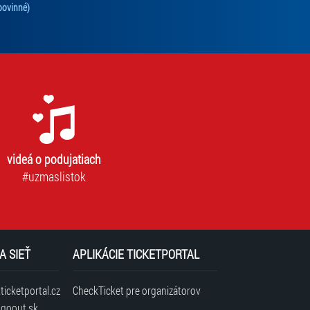
Tento súhlas je povinný na odber newslettra. Bez súhlasu nie je možné vás pr
povinné)
videá o podujatiach
#uzmaslistok
A SIEŤ
APLIKÁCIE TICKETPORTAL
icketportal.cz
CheckTicket pre organizátorov
goout.sk