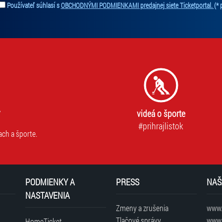
Používateľ súhlasí s
OBCHODNÝMI PODMIENKAMI predajnej siete Ticketportal.
(* 
videá o športe
#prihrajlistok
ach a športe.
PODMIENKY A
PRESS
NAŠ
NASTAVENIA
Zmeny a zrušenia
www.t
Tlačové správy
www.
HomeTicket