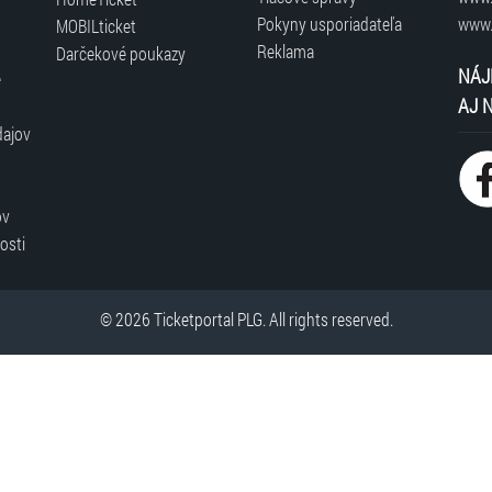
Pokyny usporiadateľa
www.
MOBILticket
Reklama
Darčekové poukazy
NÁJ
é
AJ 
dajov
ov
osti
© 2026 Ticketportal PLG. All rights reserved.