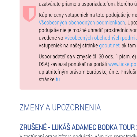
uzatvárate priamo s usporiadateľom, ktorého 
Kúpne ceny vstupeniek na toto podujatie je 
Všeobecných obchodných podmienkach
. Upo
podujatie nie je možné uhradiť prostredníctvo
uvedené vo
Všeobecných obchodných podmi
vstupeniek na našej stránke
goout.net
, ak tam
Usporiadateľ sa v zmysle čl. 30 ods. 1 písm. e
DSA) zaviazal ponúkať na portáli
www.ticketpor
uplatniteľným právom Európskej únie. Prísluš
stránke
tu
.
ZMENY A UPOZORNENIA
ZRUŠENÉ - LUKÁŠ ADAMEC BODKA TOUR 202
V zastúpení organizátora podujatia, vám ako sprostred