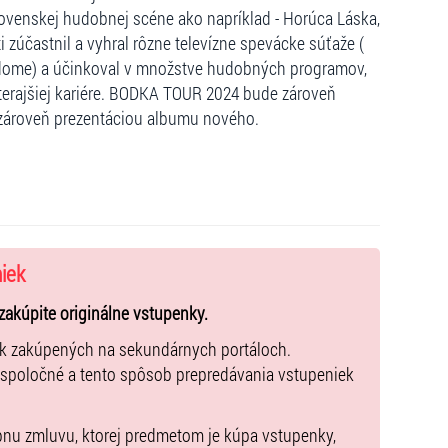
ovenskej hudobnej scéne ako napríklad - Horúca Láska,
 zúčastnil a vyhral rôzne televízne spevácke súťaže (
edome) a účinkoval v množstve hudobných programov,
oterajšiej kariére. BODKA TOUR 2024 bude zároveň
 zároveň prezentáciou albumu nového.
niek
zakúpite originálne vstupenky.
ek zakúpených na sekundárnych portáloch.
 spoločné a tento spôsob prepredávania vstupeniek
pnu zmluvu, ktorej predmetom je kúpa vstupenky,