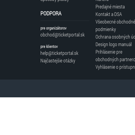
Predajné miesta
PODPORA
Kontakt a DSA
Všeobecné obchodn
pre organizátorov
podmienky
obchod@ticketportal.sk
Ochrana osobných ú
Design logo manuál
pre klientov
Prihlásenie pre
help@ticketportal.sk
obchodných partner
Najčastejšie otázky
Vyhlásenie o prístupn