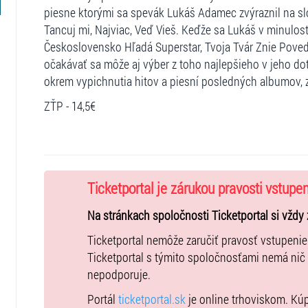
piesne ktorými sa spevák Lukáš Adamec zvýraznil na sl
Tancuj mi, Najviac, Veď Vieš. Keďže sa Lukáš v minulosti
Československo Hľadá Superstar, Tvoja Tvár Znie Pov
očakávať sa môže aj výber z toho najlepšieho v jeho d
okrem vypichnutia hitov a piesní posledných albumov,
ZŤP - 14,5€
Ticketportal je zárukou pravosti vstupe
Na stránkach spoločnosti Ticketportal si vždy 
Ticketportal nemôže zaručiť pravosť vstupeni
Ticketportal s týmito spoločnosťami nemá nič
nepodporuje.
Portál
ticketportal.sk
je online trhoviskom. Kú