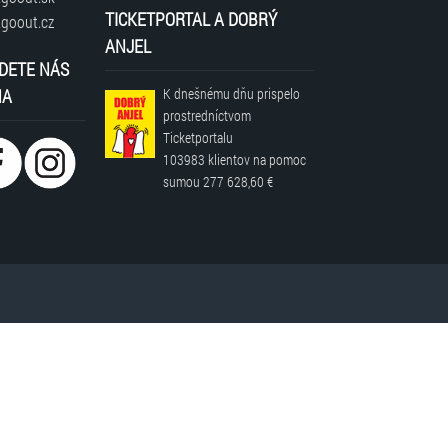
TICKETPORTAL A DOBRÝ
goout.cz
ANJEL
DETE NÁS
NA
K dnešnému dňu prispelo
prostredníctvom
Ticketportalu
103983 klientov
na pomoc
sumou
277 628,60 €