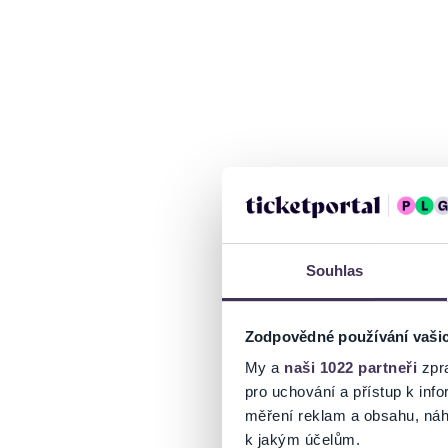
Souhlas
Zodpovědné používání vaši
My a
naši 1022 partneři
zpra
pro uchování a přístup k in
měření reklam a obsahu, náh
k jakým účelům.