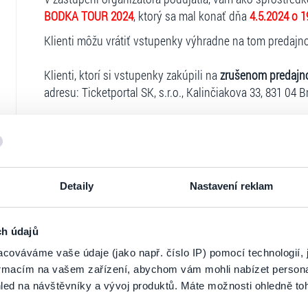
BODKA TOUR 2024
, ktorý sa mal konať dňa
4.5.2024 o 1
Klienti môžu vrátiť vstupenky výhradne na tom predajnom
Klienti, ktorí si vstupenky zakúpili na
zrušenom predajn
adresu: Ticketportal SK, s.r.o., Kalinčiakova 33, 831 04 B
Vstupenky uhradené
na predajnom mieste Benefitovou
Ticketportal SK, s.r.o. , Kalinčiakova 33, 831 04 Bratislav
V prípade, ak si klient zakúpil vstupenky
prostredníctvo
nasledujúcim spôsobom a pri splnení nasledujúcich p
Detaily
Nastavení reklam
Spoločné podmienky pre žiadosti o refundáciu:
O najrýc
prostredníctvom registrovaného konta na stránke
www.t
ch údajů
účet`` - ``Moje objednávky`` vybrať vstupenky na refun
cováváme vaše údaje (jako např. číslo IP) pomocí technologií, 
V prípade, ak si klient zakúpil vstupenky bez registráci
formacím na vašem zařízení, abychom vám mohli nabízet person
dokončil registráciu, nakoľko pri zakúpení vstupeniek m
led na návštěvníky a vývoj produktů. Máte možnosti ohledně to
aktivovať mailom, ktorý klient pri nákupe zadával. Pokia