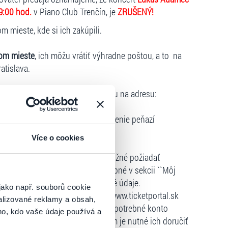
9:00 hod.
v Piano Club Trenčín, je
ZRUŠENÝ!
 mieste, kde si ich zakúpili.
om mieste
, ich môžu vrátiť výhradne poštou, a to na
ratislava.
 poukážkou
je nutné zaslať poštou na adresu:
a.
m internetu
, môže požiadať o vrátenie peňazí
odmienok:
Více o cookies
hlejšie vrátenie vstupeniek je možné požiadať
icketportal.sk
, v ktorom je potrebné v sekcii ``Môj
dáciu a vyplniť všetky požadované údaje.
jako např. souborů cookie
e, odporúčame, aby si na stránke www.ticketportal.sk
alizované reklamy a obsah,
u bola registrácia vytvorená a je potrebné konto
ho, kdo vaše údaje používá a
ľ boli vstupenky zaslané kuriérom je nutné ich doručiť