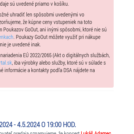
údaje sú uvedené priamo v košíku.
možné uhradiť len spôsobmi uvedenými vo
zorňujeme, že kúpne ceny vstupeniek na toto
m Poukazov GoOut, ani inými spôsobmi, ktoré nie sú
enkach
. Poukazy GoOut môžete využiť pri nákupe
 nie je uvedené inak.
) nariadenia EÚ 2022/2065 (Akt o digitálnych službách,
tal.sk
, iba výrobky alebo služby, ktoré sú v súlade s
né informácie a kontakty podľa DSA nájdete na
4 - 4.5.2024 O 19:00 HOD.
kovateľ predaja oznamujeme, že koncert
Lukáš Adamec