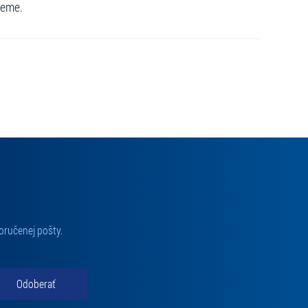
jeme.
oručenej pošty.
Odoberať