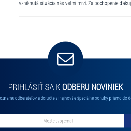
Vzniknutá situácia nás veľmi mrzí. Za pochopenie ďaku
PRIHLÁSIŤ SA K
ODBERU NOVINIEK
 zoznamu odberateľov a doručte si najnovšie špeciálne ponuky priamo do d
ať novinky. Vaša adresa nebude zdieľaná s tretími stranami.