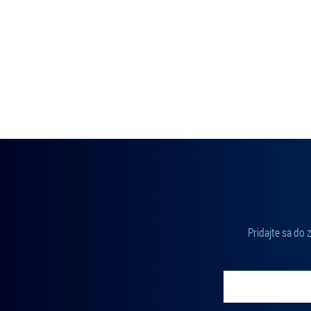
Pridajte sa do
Vložte svoj email
Zadajte svoju e-mailovú adresu, na ktorú vám budeme zasiel