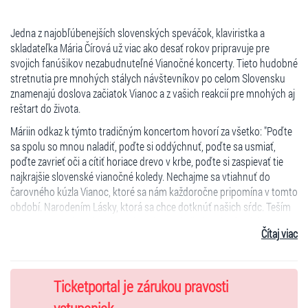
Jedna z najobľúbenejších slovenských speváčok, klaviristka a
skladateľka Mária Čírová už viac ako desať rokov pripravuje pre
svojich fanúšikov nezabudnuteľné Vianočné koncerty. Tieto hudobné
stretnutia pre mnohých stálych návštevníkov po celom Slovensku
znamenajú doslova začiatok Vianoc a z vašich reakcií pre mnohých aj
reštart do života.
Máriin odkaz k týmto tradičným koncertom hovorí za všetko: "Poďte
sa spolu so mnou naladiť, poďte si oddýchnuť, poďte sa usmiať,
poďte zavrieť oči a cítiť horiace drevo v krbe, poďte si zaspievať tie
najkrajšie slovenské vianočné koledy. Nechajme sa vtiahnuť do
čarovného kúzla Vianoc, ktoré sa nám každoročne pripomína v tomto
období. Narodením Lásky, ktorá sa chce dotknúť našich sŕdc. Teším
sa na Vás s mojou vianočnou kapelou, vokalistkami a detským
Čítaj viac
zborom."
Tento rok si Mária pre vás pripravila nový program, ale môžete sa
tešiť aj na najobľúbenejšie skladby z oboch Vianočných albumov ako
Ticketportal je zárukou pravosti
Do noci tichej, Štedrý večer alebo Vianoce krásne sú, tradičné
slovenské a svetové koledy v špeciálnych úpravách a samozrejme