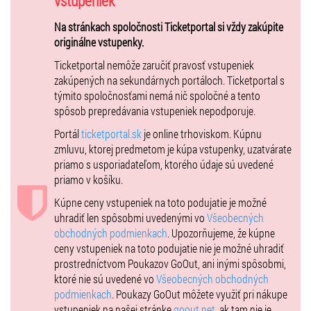
vstupeniek
hity ako Unikát, Búrka, Slobodná či novinku Ja verím.
Na stránkach spoločnosti Ticketportal si vždy zakúpite
Nenechajte si újsť tento jedinečný zážitok! Podľa našich skúseností
originálne vstupenky.
bývaju tieto koncerty vypredané v rekordnom čase.
Ticketportal nemôže zaručiť pravosť vstupeniek
VIP stôl pri koncerte 11.12.2023 Bratislva je možné zakúpiť len ako
zakúpených na sekundárnych portáloch. Ticketportal s
celok!
týmito spoločnosťami nemá nič spoločné a tento
spôsob prepredávania vstupeniek nepodporuje.
Portál
ticketportal.sk
je online trhoviskom. Kúpnu
zmluvu, ktorej predmetom je kúpa vstupenky, uzatvárate
priamo s usporiadateľom, ktorého údaje sú uvedené
priamo v košíku.
Kúpne ceny vstupeniek na toto podujatie je možné
uhradiť len spôsobmi uvedenými vo
Všeobecných
obchodných podmienkach
. Upozorňujeme, že kúpne
ceny vstupeniek na toto podujatie nie je možné uhradiť
prostredníctvom Poukazov GoOut, ani inými spôsobmi,
ktoré nie sú uvedené vo
Všeobecných obchodných
podmienkach
. Poukazy GoOut môžete využiť pri nákupe
vstupeniek na našej stránke
goout.net
, ak tam nie je