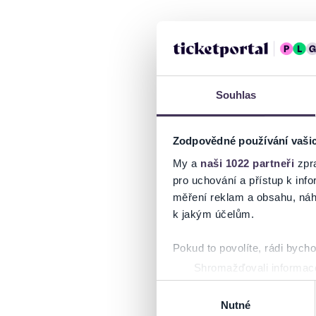
Souhlas
Zodpovědné používání vaši
My a
naši 1022 partneři
zpra
pro uchování a přístup k in
měření reklam a obsahu, náh
k jakým účelům.
Pokud to povolíte, rádi bych
Shromažďovali informace
Identifikovali vaše zaříz
Výběr
Zjistěte více o tom, jak zpr
Nutné
souhlasu