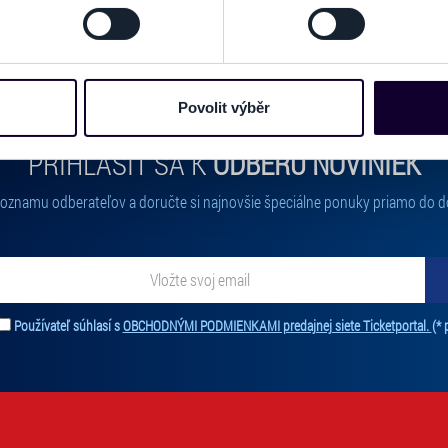
odvolat v části Prohlášení o souborech cookie.
e soubory cookies a další obdobné technologie (dále jen „cooki
nebo vaší aktivitě na našich webových stránkách. Tyto informa
mace používáme např. k analýze návštěvnosti webu nebo k perso
Povolit výběr
dílet se svými partnery pro sociální média, inzerci a analýzy. 
cemi, které jste jim poskytli nebo které získali v důsledku toho,
PRIHLÁSIŤ SA K
ODBERU NOVINIEK
 naleznete níže. Možnosti zpracování upravíte zaškrtnutím přís
atí stránky v záložce „Cookies a jejich nastavení“.
 zoznamu odberateľov a doručte si najnovšie špeciálne ponuky priamo do d
ať novinky. Vaša adresa nebude zdieľaná s tretími stranami.
Používateľ súhlasí s
OBCHODNÝMI PODMIENKAMI predajnej siete Ticketportal.
(* 