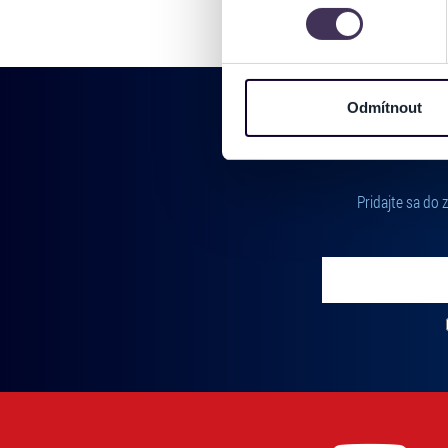
můžete kdykoliv změnit nebo 
Na těchto stránkách využívám
informace o vašem zařízení 
osobní údaje. Získané infor
Odmítnout
Tyto informace můžeme také s
zkombinovat s dalšími informa
Jaké typy cookies používáme,
můžete kdykoliv změnit v záp
Pridajte sa do
Vložte svoj email
Zadajte svoju e-mailovú adresu, na ktorú vám budeme zasiel