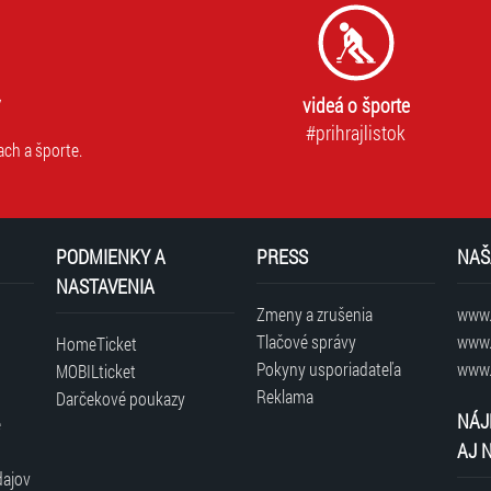
videá o športe
#prihrajlistok
ach a športe.
PODMIENKY A
PRESS
NAŠ
NASTAVENIA
Zmeny a zrušenia
www.t
Tlačové správy
www.
HomeTicket
Pokyny usporiadateľa
www.
MOBILticket
Reklama
Darčekové poukazy
NÁJ
é
AJ 
dajov