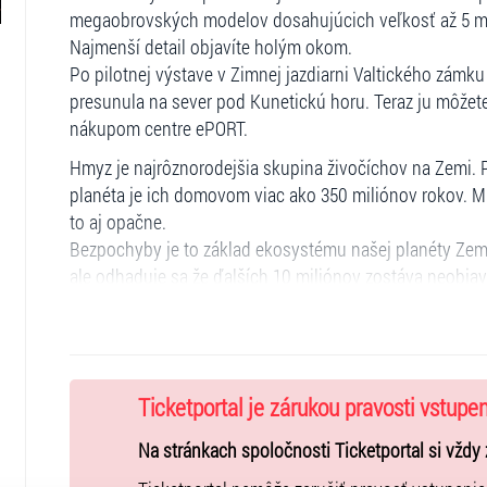
megaobrovských modelov dosahujúcich veľkosť až 5 met
Najmenší detail objavíte holým okom.
Po pilotnej výstave v Zimnej jazdiarni Valtického zámk
presunula na sever pod Kunetickú horu. Teraz ju môžete 
nákupom centre ePORT.
Hmyz je najrôznorodejšia skupina živočíchov na Zemi. 
planéta je ich domovom viac ako 350 miliónov rokov. Mn
to aj opačne.
Bezpochyby je to základ ekosystému našej planéty Zem.
ale odhaduje sa že ďalších 10 miliónov zostáva neobja
Mapa!
Doprava:
MHD: nejbližší autobusová zastávka: Fafruny (linky 69, 1
Ticketportal je zárukou pravosti vstupe
vozem:
- cca 100 parkovacích míst zdarma
Na stránkach spoločnosti Ticketportal si vždy 
- Výpadovka D1 SMER LETISKO