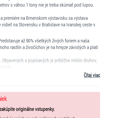
rov s váhou 1 tony nie je treba skúmať pod lupou.
u a premiére na Brnenskom výstavisku sa výstava
vidieť na Slovensku v Bratislave na Ivanskej ceste v
Predstavuje až 90% všetkých živých foriem a naša
oho rastlín a živočíchov je na hmyze závislých a platí
 Objavených a popísaných je približne milión druhov,
vených.
Čítaj viac
63, 61)
niek
zakúpite originálne vstupenky.