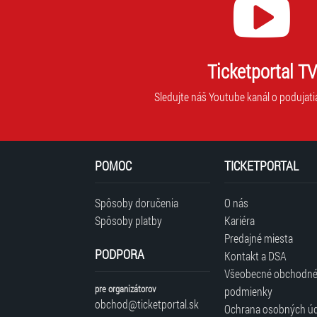
Ticketportal TV
Sledujte náš Youtube kanál o podujati
POMOC
TICKETPORTAL
Spôsoby doručenia
O nás
Spôsoby platby
Kariéra
Predajné miesta
PODPORA
Kontakt a DSA
Všeobecné obchodn
pre organizátorov
podmienky
obchod@ticketportal.sk
Ochrana osobných ú