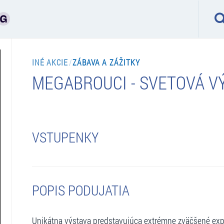
INÉ AKCIE
/
ZÁBAVA A ZÁŽITKY
MEGABROUCI - SVETOVÁ V
VSTUPENKY
POPIS PODUJATIA
Unikátna výstava predstavujúca extrémne zväčšené exp