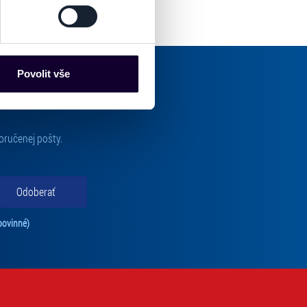
es“), které mohou sbírat
ce mohou představovat
nalizaci obsahu a reklam.
Povolit vše
Partneři tyto údaje mohou
 že používáte jejich služby.
lušné varianty. Svoji volbu
oručenej pošty.
Odoberať
Tento súhlas je povinný na odber newslettra. Bez súhlasu nie je možné vás pr
povinné)