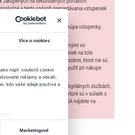
ek zakúpených na sekundárnych portáloch.
 spoločné a tento spôsob prepredávania vstupeniek
pnu zmluvu, ktorej predmetom je kúpa vstupenky,
o kúpiť
údaje sú uvedené priamo v košíku.
Více o cookies
možné uhradiť len spôsobmi uvedenými vo
zorňujeme, že kúpne ceny vstupeniek na toto
m Poukazov GoOut, ani inými spôsobmi, ktoré nie sú
enkach
. Poukazy GoOut môžete využiť pri nákupe
jako např. souborů cookie
 nie je uvedené inak.
alizované reklamy a obsah,
ho, kdo vaše údaje používá a
) nariadenia EÚ 2022/2065 (Akt o digitálnych službách,
tal.sk
, iba výrobky alebo služby, ktoré sú v súlade s
né informácie a kontakty podľa DSA nájdete na
 metrů
sk prstu)
 podrobnostmi
. Svůj souhlas
Marketingové