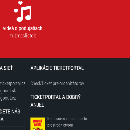
videá o podujatiach
#uzmaslistok
A SIEŤ
APLIKÁCIE TICKETPORTAL
icketportal.cz
CheckTicket pre organizátorov
goout.sk
TICKETPORTAL A DOBRÝ
goout.cz
ANJEL
DETE NÁS
NA
K dnešnému dňu prispelo
prostredníctvom