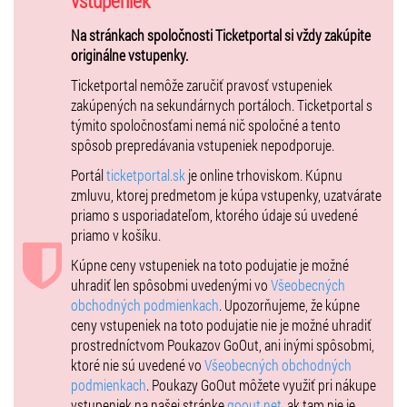
vstupeniek
najúspešnejším titulom svetových baletných scén.
Na stránkach spoločnosti Ticketportal si vždy zakúpite
Nenechajte si ujsť tento nezabudnuteľný zážitok!
originálne vstupenky.
Ticketportal nemôže zaručiť pravosť vstupeniek
zakúpených na sekundárnych portáloch. Ticketportal s
týmito spoločnosťami nemá nič spoločné a tento
spôsob prepredávania vstupeniek nepodporuje.
Portál
ticketportal.sk
je online trhoviskom. Kúpnu
zmluvu, ktorej predmetom je kúpa vstupenky, uzatvárate
priamo s usporiadateľom, ktorého údaje sú uvedené
priamo v košíku.
Kúpne ceny vstupeniek na toto podujatie je možné
uhradiť len spôsobmi uvedenými vo
Všeobecných
obchodných podmienkach
. Upozorňujeme, že kúpne
ceny vstupeniek na toto podujatie nie je možné uhradiť
prostredníctvom Poukazov GoOut, ani inými spôsobmi,
ktoré nie sú uvedené vo
Všeobecných obchodných
podmienkach
. Poukazy GoOut môžete využiť pri nákupe
vstupeniek na našej stránke
goout.net
, ak tam nie je