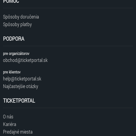
POMOC
Spôsoby doručenia
Spôsoby platby
PODPORA
pre organizátorov
obchod@ticketportal.sk
pre klientov
help@ticketportal.sk
Najčastejšie otázky
TICKETPORTAL
O nás
Kariéra
Predajné miesta