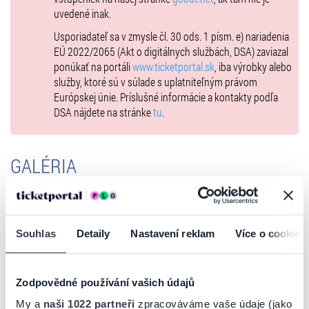
uvedené inak.
Usporiadateľ sa v zmysle čl. 30 ods. 1 písm. e) nariadenia
EÚ 2022/2065 (Akt o digitálnych službách, DSA) zaviazal
ponúkať na portáli
www.ticketportal.sk
, iba výrobky alebo
služby, ktoré sú v súlade s uplatniteľným právom
Európskej únie. Príslušné informácie a kontakty podľa
DSA nájdete na stránke
tu
.
GALÉRIA
Souhlas
Detaily
Nastavení reklam
Více o cookies
Zodpovědné používání vašich údajů
My a
naši 1022 partneři
zpracováváme vaše údaje (jako