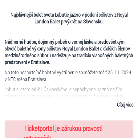
Najslávnejší balet sveta Labutie jazero v podaní sólistov z Royal
London Ballet prvýkrát na Slovensku.
Nádherná hudba, dojemný príbeh o vernej láske a predovšetkým
skvelé baletné výkony sólistov Royal London Ballet a ďalších členov
medzinárodného súboru nadväzuje na tradíciu vianočných baletných
predstavení v Bratislave.
Na toto nesmrteľné baletné vystúpenie sa môžete tešiť 25. 11. 2024
v NTC aréna Bratislava.
Labutie jazero od P. I. Čajkovského je nepochybne najznámejším
baletným dielom na svete. Javisko plné ladných baletiek - labutí -
vznášajúcich sa na špičkách nad "hladinou" si zamilujú nielen baletní
Čítaj viac
nadšenci, ale aj bežné kultúrne publikum. Predstavenie je svojou
rozprávkovou atmosférou a veľmi melodickou hudbou vhodné aj pre
staršie deti. Romantický príbeh princa Siegfrieda a krásnej princeznej
Ticketportal je zárukou pravosti
Odetty zakliatej do podoby labute predstavuje základný kameň
klasickej baletnej školy a už takmer stopäťdesiat rokov patrí k