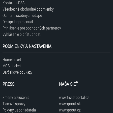
Kontakt a DSA
Všeobecné obchodné podmienky
Ochrana osobných údajov
Design logo manuál
Prihlásenie pre obchodných partnerov
Vyhlásenie o prístupnosti
PODMIENKY A NASTAVENIA
HomeTicket
MOBILticket
Darčekové poukazy
PRESS
NAŠA SIEŤ
Zmeny a zrušenia
www.ticketportal.cz
Tlačové správy
www.goout.sk
Pokyny usporiadateľa
www.goout.cz