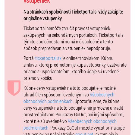
vstupeniek
- prednostný vstup na štadión
Na stránkach spoločnosti Ticketportal si vždy zakúpite
- Skybox je súkromná miestnosť pre 10 ľudí s priamym vstupom na
originálne vstupenky.
tribúnu s vyhradenými miestami na sedenie oddelenými od
ostatných
Ticketportal nemôže zaručiť pravosť vstupeniek
- jedlo a pitie v cene
zakúpených na sekundárnych portáloch. Ticketportal s
- VIP toalety
týmito spoločnosťami nemá nič spoločné a tento
spôsob prepredávania vstupeniek nepodporuje.
Portál
ticketportal.sk
je online trhoviskom. Kúpnu
VEKOVÉ OBMEDZENIA: vstup 15 +
zmluvu, ktorej predmetom je kúpa vstupenky, uzatvárate
Osoby mladšie ako 15 rokov musia prísť s doprovodom dospelej
priamo s usporiadateľom, ktorého údaje sú uvedené
osoby a musia mať vstupenky zakúpené v rovnakom sektore.
priamo v košíku.
Golden Circle je od 12 rokov
Kúpne ceny vstupeniek na toto podujatie je možné
Vo všetkých sektoroch na státie je zakázané mať na ramenách druhú
uhradiť len spôsobmi uvedenými vo
Všeobecných
osobu (napr. dieťa) z dôvodu tolerancie voči ostatným
obchodných podmienkach
. Upozorňujeme, že kúpne
návštevníkom.
ceny vstupeniek na toto podujatie nie je možné uhradiť
Chceme priniesť zážitok každému fanúšikovi, preto odporúčame
prostredníctvom Poukazov GoOut, ani inými spôsobmi,
rodičom s deťmi zvoliť sedenie na tribúnach, z ktorých budú mať na
ktoré nie sú uvedené vo
Všeobecných obchodných
lepší výhľad.
podmienkach
. Poukazy GoOut môžete využiť pri nákupe
vstupeniek na našej stránke
goout.net
, ak tam nie je
Prístup k stánkom s jedlom a pitím v každom sektore