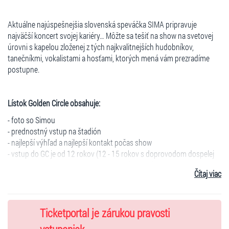
Aktuálne najúspešnejšia slovenská speváčka SIMA pripravuje
najväčší koncert svojej kariéry… Môžte sa tešiť na show na svetovej
úrovni s kapelou zloženej z tých najkvalitnejších hudobníkov,
tanečníkmi, vokalistami a hosťami, ktorých mená vám prezradíme
postupne.
Lístok Golden Circle obsahuje:
- foto so Simou
- prednostný vstup na štadión
- najlepší výhľad a najlepší kontakt počas show
- vstup do GC je od 12 rokov (12 - 15 rokov s doprovodom dospelej
osoby, od 15 bez doprovodu). Osoby mladšie ako 12 rokov nemôžu
Čítaj viac
byť v sektore GC z techn. a bezpečnostných dôvodov
Lístok Skybox (10 ľudí) obsahuje:
Ticketportal je zárukou pravosti
- foto so Simou