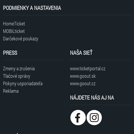
PODMIENKY A NASTAVENIA
HomeTicket
MOBILticket
Darčekové poukazy
PRESS
NAŠA SIEŤ
Zmeny a zrušenia
www.ticketportal.cz
Tlačové správy
www.goout.sk
Pokyny usporiadateľa
www.goout.cz
Reklama
NÁJDETE NÁS AJ NA