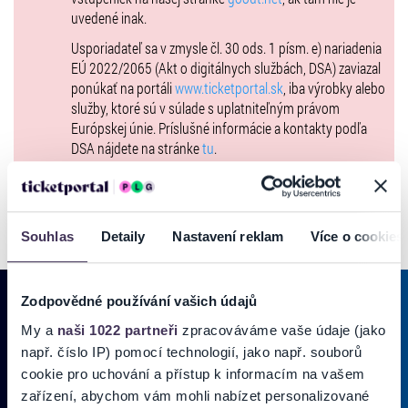
uvedené inak.
Ceny vstupeniek sa budú postupne zvyšovať
Usporiadateľ sa v zmysle čl. 30 ods. 1 písm. e) nariadenia
LÍSTKY PRE VOZÍČKÁROV A ICH DOPROVOD - VYPREDANÉ!
EÚ 2022/2065 (Akt o digitálnych službách, DSA) zaviazal
ponúkať na portáli
www.ticketportal.sk
, iba výrobky alebo
služby, ktoré sú v súlade s uplatniteľným právom
Vstupenky na podujatie je možné zakúpiť len formou Hometicket!
Európskej únie. Príslušné informácie a kontakty podľa
DSA nájdete na stránke
tu
.
Souhlas
Detaily
Nastavení reklam
Více o cookies
Zodpovědné používání vašich údajů
My a
naši 1022 partneři
zpracováváme vaše údaje (jako
PRIHLÁSIŤ SA K
ODBERU NOVINIEK
např. číslo IP) pomocí technologií, jako např. souborů
cookie pro uchování a přístup k informacím na vašem
Pridajte sa do zoznamu odberateľov a doručte si najnovšie špeciálne
zařízení, abychom vám mohli nabízet personalizované