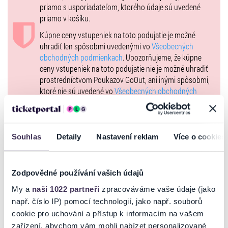
priamo s usporiadateľom, ktorého údaje sú uvedené
IĽA - Andrea Karnasová / Jana Feketeová
priamo v košíku.
ĎURO - Erik Žibek / Erik Peťovský
Kúpne ceny vstupeniek na toto podujatie je možné
HAGARCOVKA - Veronika Gažiová
uhradiť len spôsobmi uvedenými vo
Všeobecných
obchodných podmienkach
. Upozorňujeme, že kúpne
ZUZA - Martina Bučková
ceny vstupeniek na toto podujatie nie je možné uhradiť
FUZÁČKA - Ľudmila Iványiová / Dorota Sklenáriková
prostredníctvom Poukazov GoOut, ani inými spôsobmi,
ktoré nie sú uvedené vo
Všeobecných obchodných
FUZÁK - Radoslav Konečný / Matúš Buch
podmienkach
. Poukazy GoOut môžete využiť pri nákupe
MIŠO - Frederik Prislupský / Tomáš Vincze
vstupeniek na našej stránke
goout.net
, ak tam nie je
uvedené inak.
Souhlas
Detaily
Nastavení reklam
Více o cookies
Usporiadateľ sa v zmysle čl. 30 ods. 1 písm. e) nariadenia
Dĺžka predstavenia: cca 80 minút
EÚ 2022/2065 (Akt o digitálnych službách, DSA) zaviazal
Prestávka: bez prestávky
ponúkať na portáli
www.ticketportal.sk
, iba výrobky alebo
Zodpovědné používání vašich údajů
služby, ktoré sú v súlade s uplatniteľným právom
Žáner: slovenská klasika
Európskej únie. Príslušné informácie a kontakty podľa
My a
naši 1022 partneři
zpracováváme vaše údaje (jako
DSA nájdete na stránke
tu
.
např. číslo IP) pomocí technologií, jako např. souborů
cookie pro uchování a přístup k informacím na vašem
Vstupenky pre ZŤP vozíčkarov si môžete rezervovať na mailovej
zařízení, abychom vám mohli nabízet personalizované