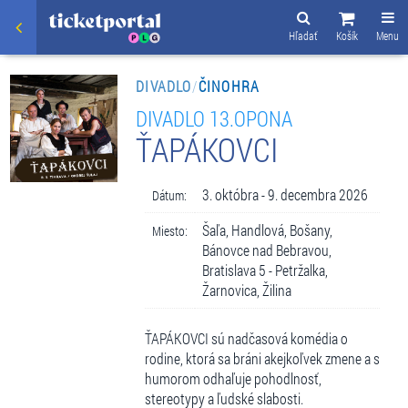
Hľadať
Košík
Menu
DIVADLO
/
ČINOHRA
DIVADLO 13.OPONA
ŤAPÁKOVCI
3. októbra - 9. decembra 2026
Dátum:
Šaľa, Handlová, Bošany,
Miesto:
Bánovce nad Bebravou,
Bratislava 5 - Petržalka,
Žarnovica, Žilina
ŤAPÁKOVCI sú nadčasová komédia o
rodine, ktorá sa bráni akejkoľvek zmene a s
humorom odhaľuje pohodlnosť,
stereotypy a ľudské slabosti.