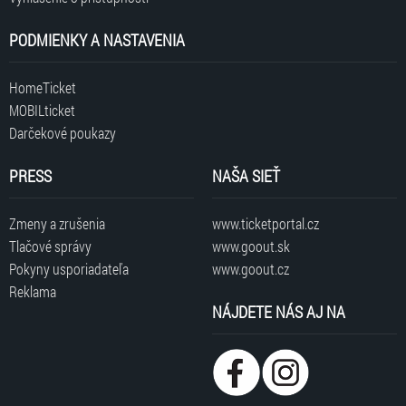
PODMIENKY A NASTAVENIA
HomeTicket
MOBILticket
Darčekové poukazy
PRESS
NAŠA SIEŤ
Zmeny a zrušenia
www.ticketportal.cz
Tlačové správy
www.goout.sk
Pokyny usporiadateľa
www.goout.cz
Reklama
NÁJDETE NÁS AJ NA