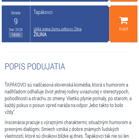
Ťapákovci
Streda
9
Kúpiť
Veľká scéna Domu odborov Žilina
Dec 2026
ŽILINA
19:00
POPIS PODUJATIA
ŤAPÁKOVCI sú nadčasová slovenská komédia, ktorá s humorom a
nadhľadom odhaľuje život jednej rodiny uviaznutej v stereotypoch,
pohodlnosti a strachu zo zmeny. Všetko plynie pomaly, po starom, a
každý pokus o posun vpred naráža na odpor „lebo takto to bolo
vždy“.
Inscenácia pracuje s výraznými charaktermi, situačným humorom a
presnými dialógmi. Smiech vzniká z dobre známych ľudských
vlastností, ktoré sú divákovi blízke aj dnes. Ťapákovci tak nie sú len