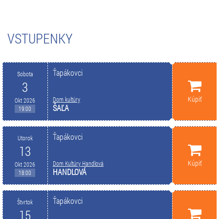
VSTUPENKY
Ťapákovci
Sobota
3
Kúpiť
Dom kultúry
Okt 2026
ŠAĽA
19:00
Ťapákovci
Utorok
13
Kúpiť
Dom Kultúry Handlová
Okt 2026
HANDLOVÁ
18:00
Ťapákovci
Štvrtok
15