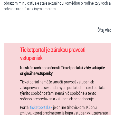
obrazom minulosti, ale stále aktuálnou komédiou o rodine, zvykoch a
odvahe urobiť krok iným smerom.
Autor: Božena Slančíková Timrava
Čítaj viac
Scenár: Ondrej Šulaj
Hudba: Norbert Vizvári
Ticketportal je zárukou pravosti
Scéna: Viktor Vincze st. a kol.
vstupeniek
Kostýmy: Roman Hatala, Martina Bučková
Na stránkach spoločnosti Ticketportal si vždy zakúpite
Dramatizácia a réžia: Viktor Vincze st.
originálne vstupenky.
Ticketportal nemôže zaručiť pravosť vstupeniek
Herecké obsadenie:
zakúpených na sekundárnych portáloch. Ticketportal s
týmito spoločnosťami nemá nič spoločné a tento
PAĽO - Marek Majeský
spôsob prepredávania vstupeniek nepodporuje.
ČAKAJ - Peter Sklár / Marián Labuda / Viktor Vincze
Portál
ticketportal.sk
je online trhoviskom. Kúpnu
ZMIJA - Danica Jurčová / Zuzana Nováková
zmluvu, ktorej predmetom je kúpa vstupenky, uzatvárate