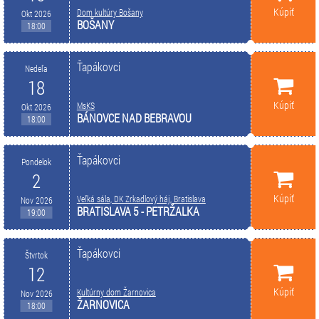
Kúpiť
Dom kultúry Bošany
Okt 2026
BOŠANY
18:00
Ťapákovci
Nedeľa
18
Kúpiť
MsKS
Okt 2026
BÁNOVCE NAD BEBRAVOU
18:00
Ťapákovci
Pondelok
2
Kúpiť
Veľká sála, DK Zrkadlový háj, Bratislava
Nov 2026
BRATISLAVA 5 - PETRŽALKA
19:00
Ťapákovci
Štvrtok
12
Kúpiť
Kultúrny dom Žarnovica
Nov 2026
ŽARNOVICA
18:00