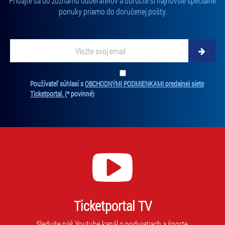
Pridajte sa do zoznamu odberateľov a doručte si najnovšie špeciálne
ponuky priamo do doručenej pošty.
Vložte svoj email
Zadajte svoju e-mailovú adresu, na ktorú vám budeme zasielať novinky.
Ten
Používateľ súhlasí s
OBCHODNÝMI PODMIENKAMI predajnej siete
Ticketportal.
(* povinné)
Ticketportal TV
Sledujte náš Youtube kanál o podujatiach a športe.