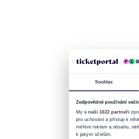
Souhlas
Zodpovědné používání vaši
My a
naši 1022 partneři
zpra
pro uchování a přístup k in
měření reklam a obsahu, náh
k jakým účelům.