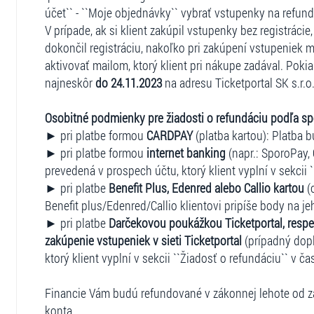
účet`` - ``Moje objednávky`` vybrať vstupenky na refun
V prípade, ak si klient zakúpil vstupenky bez registráci
dokončil registráciu, nakoľko pri zakúpení vstupeniek m
aktivovať mailom, ktorý klient pri nákupe zadával. Pokia
najneskôr
do 24.11.2023
na adresu Ticketportal SK s.r.o.
Osobitné podmienky pre žiadosti o refundáciu podľa s
► pri platbe formou
CARDPAY
(platba kartou): Platba b
► pri platbe formou
internet banking
(napr.: SporoPay, 
prevedená v prospech účtu, ktorý klient vyplní v sekcii 
► pri platbe
Benefit Plus, Edenred alebo Callio kartou
(
Benefit plus/Edenred/Callio klientovi pripíše body na je
► pri platbe
Darčekovou poukážkou Ticketportal, respe
zakúpenie vstupeniek v sieti Ticketportal
(prípadný dopl
ktorý klient vyplní v sekcii ``Žiadosť o refundáciu`` v ča
Financie Vám budú refundované v zákonnej lehote od za
konta.