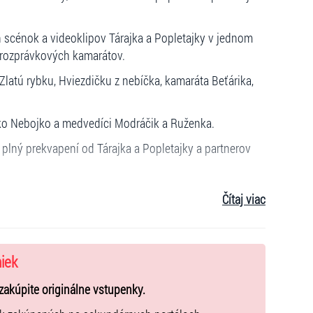
 scénok a videoklipov Tárajka a Popletajky v jednom
 rozprávkových kamarátov.
Zlatú rybku, Hviezdičku z nebíčka, kamaráta Beťárika,
ko Nebojko a medvedíci Modráčik a Ruženka.
 plný prekvapení od Tárajka a Popletajky a partnerov
Čítaj viac
niek
 nápoje LianaVIT a iné prekvapenia pre deti)
zakúpite originálne vstupenky.
avateľstva DAXE