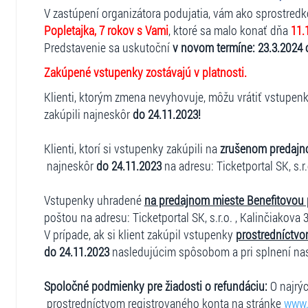
V zastúpení organizátora podujatia, vám ako sprostred
Popletajka, 7 rokov s Vami
, ktoré sa malo konať dňa
11.
Predstavenie sa uskutoční
v novom termíne: 23.3.2024
Zakúpené vstupenky zostávajú v platnosti.
Klienti, ktorým zmena nevyhovuje, môžu vrátiť vstupen
zakúpili najneskôr
do 24.11.2023!
Klienti, ktorí si vstupenky zakúpili na
zrušenom predajn
najneskôr
do 24.11.2023
na adresu: Ticketportal SK, s.r.
Vstupenky uhradené
na predajnom mieste Benefitovou
poštou na adresu: Ticketportal SK, s.r.o. , Kalinčiakova 3
V prípade, ak si klient zakúpil vstupenky
prostredníctvo
do 24.11.2023
nasledujúcim spôsobom a pri splnení na
Spoločné podmienky pre žiadosti o refundáciu:
O najrýc
prostredníctvom registrovaného konta na stránke
www.t