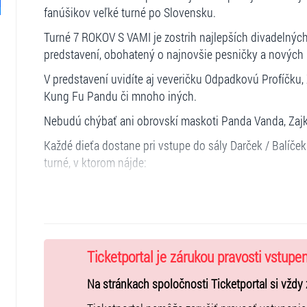
fanúšikov veľké turné po Slovensku.
Turné 7 ROKOV S VAMI je zostrih najlepších divadelných
predstavení, obohatený o najnovšie pesničky a nových
V predstavení uvidíte aj veveričku Odpadkovú Profíčku, 
Kung Fu Pandu či mnoho iných.
Nebudú chýbať ani obrovskí maskoti Panda Vanda, Zaj
Každé dieťa dostane pri vstupe do sály Darček / Balíček
turné, v ktorom nájde:
Plyšovú hračku z kolekcie DOBROTKOVO od HYZA
Ovocný džúsik CAPRI-SUN
Vitamínové doplnky pre deti od STADA / MARŤANKOVIA
Hracie kartičky od ALBI
Ticketportal je zárukou pravosti vstupe
Ovocné organické lízanky od YUMEARTH
Kufrík „Hurá do školy“ od LIANA (kufrík obsahuje zdravé
Na stránkach spoločnosti Ticketportal si vždy 
Detský časopis Enviráčik, Maxík alebo Zvonček od vyd