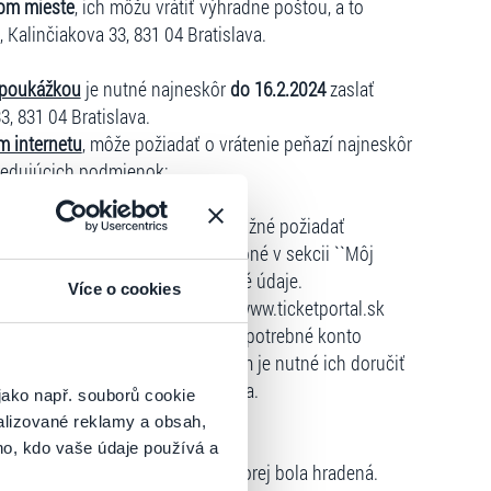
om mieste
, ich môžu vrátiť výhradne poštou, a to
, Kalinčiakova 33, 831 04 Bratislava.
 poukážkou
je nutné najneskôr
do 16.2.2024
zaslať
3, 831 04 Bratislava.
m internetu
, môže požiadať o vrátenie peňazí najneskôr
ledujúcich podmienok:
hlejšie vrátenie vstupeniek je možné požiadať
icketportal.sk
, v ktorom je potrebné v sekcii ``Môj
dáciu a vyplniť všetky požadované údaje.
Více o cookies
e, odporúčame, aby si na stránke www.ticketportal.sk
u bola registrácia vytvorená a je potrebné konto
ľ boli vstupenky zaslané kuriérom je nutné ich doručiť
 Kalinčiakova 33, 831 04 Bratislava.
jako např. souborů cookie
alizované reklamy a obsah,
pôsobu úhrady vstupného:
ho, kdo vaše údaje používá a
ude vrátená priamo na kartu, z ktorej bola hradená.