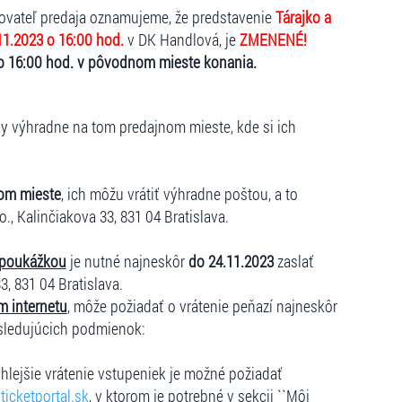
kovateľ predaja oznamujeme, že predstavenie
Tárajko a
11.2023 o 16:00 hod.
v DK Handlová, je
ZMENENÉ!
 o 16:00 hod. v pôvodnom mieste konania.
ky výhradne na tom predajnom mieste, kde si ich
om mieste
, ich môžu vrátiť výhradne poštou, a to
o., Kalinčiakova 33, 831 04 Bratislava.
 poukážkou
je nutné najneskôr
do 24.11.2023
zaslať
3, 831 04 Bratislava.
m internetu
, môže požiadať o vrátenie peňazí najneskôr
sledujúcich podmienok:
hlejšie vrátenie vstupeniek je možné požiadať
icketportal.sk
, v ktorom je potrebné v sekcii ``Môj