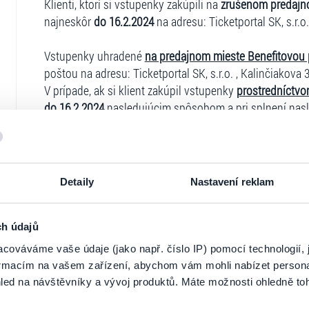
Klienti, ktorí si vstupenky zakúpili na
zrušenom predajn
najneskôr
do 16.2.2024
na adresu: Ticketportal SK, s.r.o.
Vstupenky uhradené
na predajnom mieste Benefitovou
poštou na adresu: Ticketportal SK, s.r.o. , Kalinčiakova 3
V prípade, ak si klient zakúpil vstupenky
prostredníctvo
do 16.2.2024
nasledujúcim spôsobom a pri splnení nas
Spoločné podmienky pre žiadosti o refundáciu:
O najrýc
prostredníctvom registrovaného konta na stránke
www.t
účet`` - ``Moje objednávky`` vybrať vstupenky na refun
Detaily
Nastavení reklam
V prípade, ak si klient zakúpil vstupenky bez registráci
dokončil registráciu, nakoľko pri zakúpení vstupeniek m
aktivovať mailom, ktorý klient pri nákupe zadával. Pokia
ch údajů
najneskôr
do 16.2.2024
na adresu Ticketportal SK s.r.o.,
cováváme vaše údaje (jako např. číslo IP) pomocí technologií, 
formacím na vašem zařízení, abychom vám mohli nabízet person
Osobitné podmienky pre žiadosti o refundáciu podľa s
led na návštěvníky a vývoj produktů. Máte možnosti ohledně to
► pri platbe formou
CARDPAY
(platba kartou): Platba b