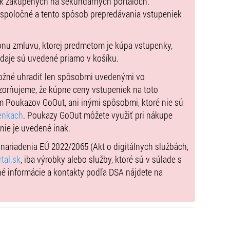
 od TÁRAJKO A POPLETAJKA
ek zakúpených na sekundárnych portáloch.
 spoločné a tento spôsob prepredávania vstupeniek
a s animátormi, maskotmi a hrami od ALBI.
pnu zmluvu, ktorej predmetom je kúpa vstupenky,
 pri fotostene a pohodlne sa usadiť na sedacích vakoch
údaje sú uvedené priamo v košíku.
možné uhradiť len spôsobmi uvedenými vo
zorňujeme, že kúpne ceny vstupeniek na toto
ĽKÝCH.
m Poukazov GoOut, ani inými spôsobmi, ktoré nie sú
enkach
. Poukazy GoOut môžete využiť pri nákupe
 nie je uvedené inak.
 všetkých od 1 roku.
) nariadenia EÚ 2022/2065 (Akt o digitálnych službách,
mať platnú vstupenku.
tal.sk
, iba výrobky alebo služby, ktoré sú v súlade s
né informácie a kontakty podľa DSA nájdete na
 podujatia musí mať zakúpenú platnú vstupenku bez
 plný prekvapení od Tárajka a Popletajky a partnerov