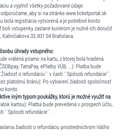
dáciu a vyplniť všetky požadované údaje.
e, odporúčame, aby si na stránke www.ticketportal.sk
u bola registrácia vytvorená a je potrebné konto
ľ boli vstupenky zaslané kuriérom je nutné ich doručiť
, Kalinčiakova 33, 831 04 Bratislava.
pôsobu úhrady vstupného:
ude vrátená priamo na kartu, z ktorej bola hradená.
ČSOBpay, TatraPay, ePlatby VÚB, ...): Platba bude
``Žiadosť o refundáciu`` v časti ``Spôsob refundácie``.
cez platobnú bránu): Po vybavení žiadosti spoločnosť
ho konto.
ktíve iným typom poukážky, ktorú je možné využiť na
atok kartou): Platba bude prevedená v prospech účtu,
sti ``Spôsob refundácie``.
slania žiadosti o refundáciu prostredníctvom Vášho