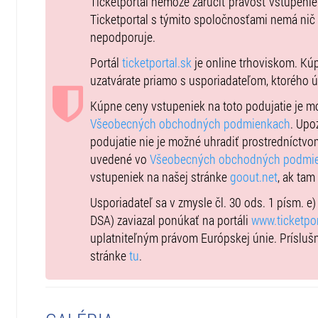
Novú veľkú omaľovánku vrátane podpisovej kartičky
Ticketportal nemôže zaručiť pravosť vstupeni
A mnoho iných prekvapení
Ticketportal s týmito spoločnosťami nemá nič
Pred predstavením bude pre deti pripravená hracia zón
nepodporuje.
Oplatí sa teda prísť na predstavenie skôr.
Portál
ticketportal.sk
je online trhoviskom. Kú
Po predstavení sa budú môcť detičky odfotiť s hercami
uzatvárate priamo s usporiadateľom, ktorého 
od TULI alebo v historickom autíčku od PEDALPLANET.
Kúpne ceny vstupeniek na toto podujatie je 
Poďme spoločne osláviť naše 7 narodeniny!!!
Všeobecných obchodných podmienkach
. Upo
Tešíme sa na všetkých našich fanúšikov, malých aj VE
podujatie nie je možné uhradiť prostredníctvo
Vaši kamaráti Tárajko a Popletajka
uvedené vo
Všeobecných obchodných podmi
vstupeniek na našej stránke
goout.net
, ak tam
Predstavenie trvá približne 50-55 minút a je vhodné pre
Usporiadateľ sa v zmysle čl. 30 ods. 1 písm. e
Každá osoba, dospelý aj dieťa bez ohľadu na vek musí 
DSA) zaviazal ponúkať na portáli
www.ticketpor
uplatniteľným právom Európskej únie. Prísluš
Zľavy a vstupenky pre deti: Bez zľavy - každý účastník
stránke
tu
.
ohľadu na vek.
Cena vstupeniek je rovnaká pre deti aj dospelých.
Každé dieťa dostane pri vstupe do sály Darček / Balíček