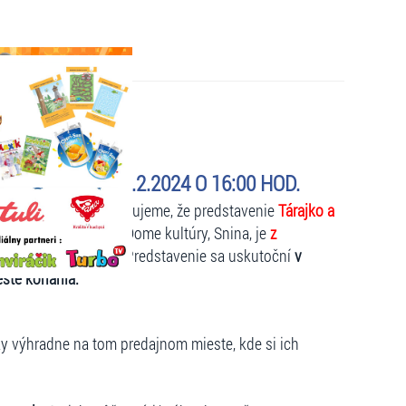
OV S VAMI - 3.2.2024 O 16:00 HOD.
aný - na mieste už nemusia byť dostupné žiadne voľné
kovateľ predaja oznamujeme, že predstavenie
Tárajko a
.2024 o 16:00 hod.
v Dome kultúry, Snina, je
z
v regióne) ZMENENÉ!
Predstavenie sa uskutoční
v
ste konania.
ky výhradne na tom predajnom mieste, kde si ich