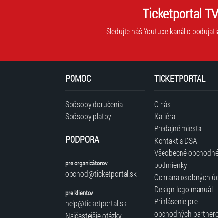
Ticketportal TV
Sledujte náš Youtube kanál o podujati
POMOC
TICKETPORTAL
Spôsoby doručenia
O nás
Spôsoby platby
Kariéra
Predajné miesta
PODPORA
Kontakt a DSA
Všeobecné obchodn
pre organizátorov
podmienky
obchod@ticketportal.sk
Ochrana osobných ú
Design logo manuál
pre klientov
Prihlásenie pre
help@ticketportal.sk
obchodných partner
Najčastejšie otázky