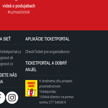
videá o podujatiach
#uzmaslistok
A SIEŤ
APLIKÁCIE TICKETPORTAL
icketportal.cz
CheckTicket pre organizátorov
goout.sk
TICKETPORTAL A DOBRÝ
goout.cz
ANJEL
DETE NÁS
NA
K dnešnému dňu prispelo
prostredníctvom
Ticketportalu
103944 klientov
na pomoc
sumou
277 548,80 €