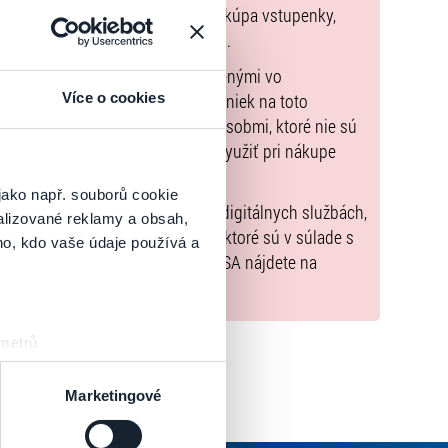
pnu zmluvu, ktorej predmetom je kúpa vstupenky,
údaje sú uvedené priamo v košíku.
možné uhradiť len spôsobmi uvedenými vo
Více o cookies
zorňujeme, že kúpne ceny vstupeniek na toto
m Poukazov GoOut, ani inými spôsobmi, ktoré nie sú
enkach
. Poukazy GoOut môžete využiť pri nákupe
 nie je uvedené inak.
jako např. souborů cookie
) nariadenia EÚ 2022/2065 (Akt o digitálnych službách,
alizované reklamy a obsah,
tal.sk
, iba výrobky alebo služby, ktoré sú v súlade s
ho, kdo vaše údaje používá a
né informácie a kontakty podľa DSA nájdete na
 metrů
sk prstu)
 podrobnostmi
. Svůj souhlas
Marketingové