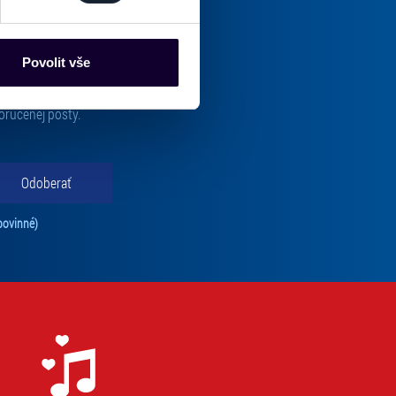
es“), které mohou sbírat
ce mohou představovat
nalizaci obsahu a reklam.
Povolit vše
Partneři tyto údaje mohou
 že používáte jejich služby.
oručenej pošty.
lušné varianty. Svoji volbu
Odoberať
Tento súhlas je povinný na odber newslettra. Bez súhlasu nie je možné vás pr
povinné)