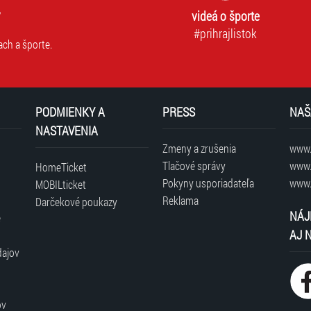
videá o športe
#prihrajlistok
ach a športe.
PODMIENKY A
PRESS
NAŠ
NASTAVENIA
Zmeny a zrušenia
www.t
Tlačové správy
www.
HomeTicket
Pokyny usporiadateľa
www.
MOBILticket
Reklama
Darčekové poukazy
NÁJ
é
AJ 
dajov
ov