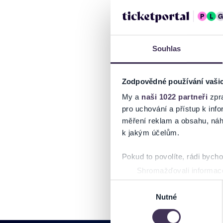
Souhlas
Zodpovědné používání vaši
My a
naši 1022 partneři
zpra
pro uchování a přístup k in
měření reklam a obsahu, náh
k jakým účelům.
Pokud to povolíte, rádi bych
Shromažďovali informace
Identifikovali vaše zaříz
Výběr
Zjistěte více o tom, jak zpr
Nutné
souhlasu
můžete kdykoliv změnit nebo 