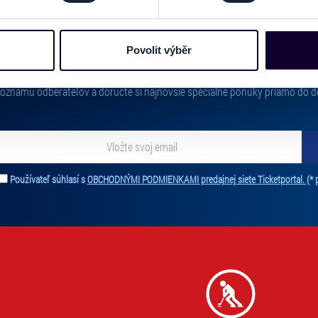
e soubory cookies a další obdobné technologie (dále jen „cooki
nebo vaší aktivitě na našich webových stránkách. Tyto informa
mace používáme např. k analýze návštěvnosti webu nebo k perso
Povolit výběr
PRIHLÁSIŤ SA K
ODBERU NOVINIEK
dílet se svými partnery pro sociální média, inzerci a analýzy. 
cemi, které jste jim poskytli nebo které získali v důsledku toho,
 zoznamu odberateľov a doručte si najnovšie špeciálne ponuky priamo do d
 naleznete níže. Možnosti zpracování upravíte zaškrtnutím přís
atí stránky v záložce „Cookies a jejich nastavení“.
ať novinky. Vaša adresa nebude zdieľaná s tretími stranami.
Používateľ súhlasí s
OBCHODNÝMI PODMIENKAMI predajnej siete Ticketportal.
(* 