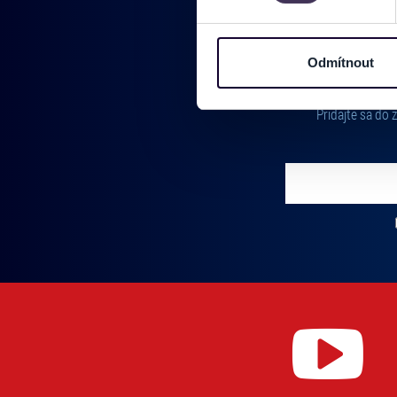
Na těchto stránkách využívám
informace o vašem zařízení 
osobní údaje. Získané infor
Odmítnout
Tyto informace můžeme také s
zkombinovat s dalšími informa
Pridajte sa do
Jaké typy cookies používáme,
můžete kdykoliv změnit v záp
Vložte svoj email
Zadajte svoju e-mailovú adresu, na ktorú vám budeme zasiel