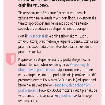
Text a réžia: Viliam Klimáček
originálne vstupenky.
Hrajú a spievajú: Viktor Horján, Lucia Vráblicová, Petra Dubayová
Ticketportal nemôže zaručiť pravosť vstupeniek
Živá hudba: Slavo Solovic
zakúpených na sekundárnych portáloch. Ticketportal s
týmito spoločnosťami nemá nič spoločné a tento
Kostýmy: Simona Vachálková
spôsob prepredávania vstupeniek nepodporuje.
Scéna: Silvia Makovická
Portál
ticketportal.sk
je online trhoviskom. Kúpnu
Predstavenie trvá 70 minút bez prestávky.
zmluvu, ktorej predmetom je kúpa vstupenky, uzatvárate
priamo s usporiadateľom, ktorého údaje sú uvedené
Vstupné 18 eur.
priamo v košíku.
Kúpne ceny vstupeniek na toto podujatie je možné
uhradiť len spôsobmi uvedenými vo
Všeobecných
obchodných podmienkach
. Upozorňujeme, že kúpne
ceny vstupeniek na toto podujatie nie je možné uhradiť
prostredníctvom Poukazov GoOut, ani inými spôsobmi,
ktoré nie sú uvedené vo
Všeobecných obchodných
podmienkach
. Poukazy GoOut môžete využiť pri nákupe
vstupeniek na našej stránke
goout.net
, ak tam nie je
uvedené inak.