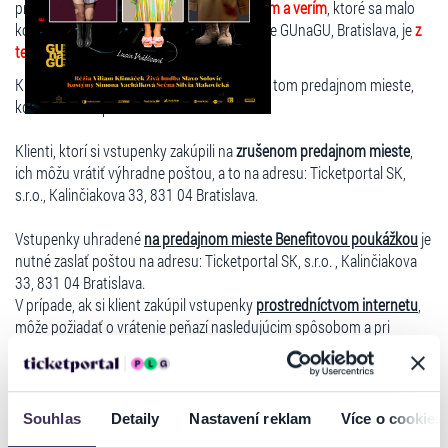
predaja oznamujeme, že predstavenie
Varím a verím
, ktoré sa malo
konať dňa
15.4.2025 o 19:30 hod.
v Divadle GUnaGU, Bratislava, je
z
technických príčin ZRUŠENÉ!
Klienti môžu vrátiť vstupenky výhradne na tom predajnom mieste,
kde si ich zakúpili.
Klienti, ktorí si vstupenky zakúpili na
zrušenom predajnom mieste
,
ich môžu vrátiť výhradne poštou, a to na adresu: Ticketportal SK,
s.r.o., Kalinčiakova 33, 831 04 Bratislava.
Vstupenky uhradené
na predajnom mieste Benefitovou poukážkou
je
nutné zaslať poštou na adresu: Ticketportal SK, s.r.o. , Kalinčiakova
33, 831 04 Bratislava.
V prípade, ak si klient zakúpil vstupenky
prostredníctvom internetu
,
môže požiadať o vrátenie peňazí nasledujúcim spôsobom a pri
splnení nasledujúcich podmienok:
Spoločné podmienky pre žiadosti o refundáciu:
O najrýchlejšie
vrátenie vstupeniek je možné požiadať prostredníctvom
Souhlas
Detaily
Nastavení reklam
Více o cookies
registrovaného konta na stránke
www.ticketportal.sk
, v ktorom je