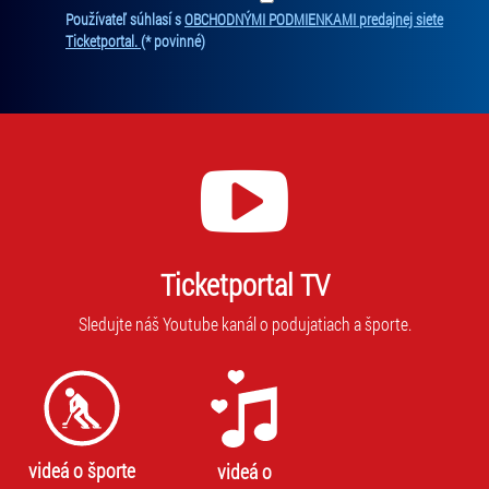
Ten
Používateľ súhlasí s
OBCHODNÝMI PODMIENKAMI predajnej siete
Ticketportal.
(* povinné)
Ticketportal TV
Sledujte náš Youtube kanál o podujatiach a športe.
videá o športe
videá o