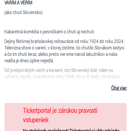
VARÍM A VERÍM
(ako chutí Slovensko)
Kabaretná komédia s pesničkami o chuti aj nechuti.
Dejiny fiktívnej bratislavskej reštaurácie od roku 1924 do roku 2024.
Televízna show o varení, v ktorej zistíme, čo chutilo Slovákom kedysi
a čo im chutí teraz, alebo prečo nie sme národ labužníkov a naša
realita je dnes úplne nejedlá.
Od prešporských viech a kaviarní, cez Slovenský štát, nálet na
rafinériu Apollo, znárodnenie roku 1948, Akciu B, kedy z Bratislavy
vyhnali stovky rodín intelektuálov, cez šesťdesiate roky, ruskú
Čítaj viac
okupáciu 1968, následnú normalizáciu až po mafiánske deväťdesiate.
Predstavenie so živou hudbou a pesničkami. Zaznie tango, Voskovec
a Werich, budovateľský pochod, mikroopera, rokenroly tajne ladené
Ticketportal je zárukou pravosti
na rádiu Luxemburg, gottovská kantiléna aj punk-rock.
vstupeniek
Na stránkach spoločnosti Ticketportal si vždy zakúpite