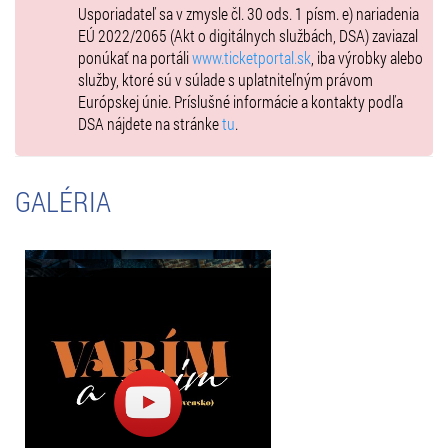
Usporiadateľ sa v zmysle čl. 30 ods. 1 písm. e) nariadenia
EÚ 2022/2065 (Akt o digitálnych službách, DSA) zaviazal
ponúkať na portáli
www.ticketportal.sk
, iba výrobky alebo
služby, ktoré sú v súlade s uplatniteľným právom
Európskej únie. Príslušné informácie a kontakty podľa
DSA nájdete na stránke
tu
.
GALÉRIA