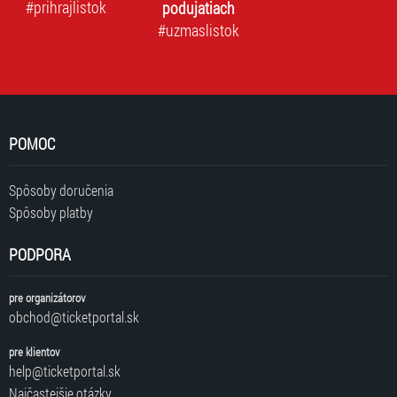
#prihrajlistok
podujatiach
#uzmaslistok
POMOC
Spôsoby doručenia
Spôsoby platby
PODPORA
pre organizátorov
obchod@ticketportal.sk
pre klientov
help@ticketportal.sk
Najčastejšie otázky