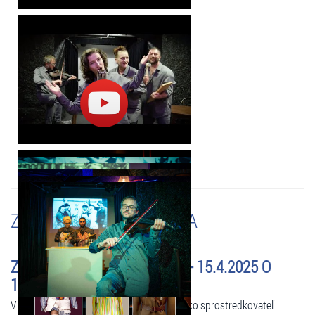
ZMENY A UPOZORNENIA
ZRUŠENÉ - VARÍM A VERÍM - 15.4.2025 O
19:30 HOD.
V zastúpení organizátora podujatia, vám ako sprostredkovateľ