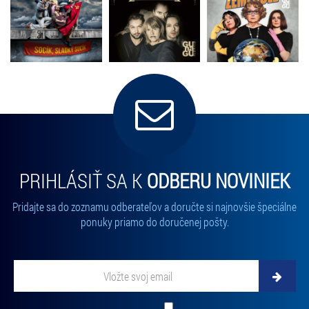
PRIHLÁSIŤ SA K
ODBERU NOVINIEK
Pridajte sa do zoznamu odberateľov a doručte si najnovšie špeciálne
ponuky priamo do doručenej pošty.
Vložte svoj email
Zadajte svoju e-mailovú adresu, na ktorú vám budeme zasielať novinky.