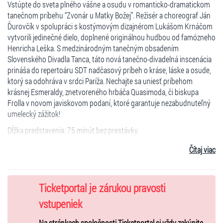
Vstúpte do sveta plného vášne a osudu v romanticko-dramatickom
tanečnom príbehu “Zvonár u Matky Božej”. Režisér a choreograf Ján
Ďurovčík v spolupráci s kostýmovým dizajnérom Lukášom Krnáčom
vytvorili jedinečné dielo, doplnené originálnou hudbou od famózneho
Henricha Leška. S medzinárodným tanečným obsadením
Slovenského Divadla Tanca, táto nová tanečno-divadelná inscenácia
prináša do repertoáru SDT nadčasový príbeh o kráse, láske a osude,
ktorý sa odohráva v srdci Paríža. Nechajte sa uniesť príbehom
krásnej Esmeraldy, znetvoreného hrbáča Quasimoda, či biskupa
Frolla v novom javiskovom podaní, ktoré garantuje nezabudnuteľný
umelecký zážitok!
Dĺžka predstavenia: 75 minút bez prestávky.
Čítaj viac
Dňa 28.2.2026 o 17:00 - Exluzívny tanečný dvojvečer!
Ticketportal je zárukou pravosti
Dve špičkové predstavenia za cenu jedného!
vstupeniek
Diváci si v rámci jedného večera vychutnajú až
dve výnimočné
Na stránkach spoločnosti Ticketportal si vždy zakúpite