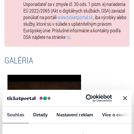
Usporiadateľ sa v zmysle čl. 30 ods. 1 písm. e) nariadenia
EÚ 2022/2065 (Akt o digitálnych službách, DSA) zaviazal
ponúkať na portáli
www.ticketportal.sk
, iba výrobky alebo
služby, ktoré sú v súlade s uplatniteľným právom
Európskej únie. Príslušné informácie a kontakty podľa
DSA nájdete na stránke
tu
.
GALÉRIA
Souhlas
Detaily
Nastavení reklam
Více o cookies