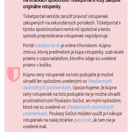
tanečné inscenácie
– bez navýšenia ceny vstupeniek.
originálne vstupenky.
Ide o
mimoriadnu príležitosť
vidieť na Slovensku
medzinárodne
uznávaný súbor INVERSDANCE company - Budapešť
, ktorý vystúpil
Ticketportal nemôže zaručiť pravosť vstupeniek
na svetových scénach naprieč kontinentami.
zakúpených na sekundárnych portáloch. Ticketportal s
týmito spoločnosťami nemá nič spoločné a tento
Prvú časť večera otvorí domáca -
momentálne najúspešnejšia
spôsob prepredávania vstupeniek nepodporuje.
tanečná inscenácia Slovenského Divadla Tanca – "
Zvonár u Matky
Božej"
.
Portál
ticketportal.sk
je online trhoviskom. Kúpnu
Po
20-minútovej prestávke
, uvedieme originálnu tanečnú
zmluvu, ktorej predmetom je kúpa vstupenky, uzatvárate
inscenáciu "
You and the World"
maďarského choreografa
Zoltána
priamo s usporiadateľom, ktorého údaje sú uvedené
Fodora
v podaní členov
INVERSDANCE company.
priamo v košíku.
Inscenácia “
You and the World”
divákom ponuka vizuálne obrazy
Kúpne ceny vstupeniek na toto podujatie je možné
inšpirované básňami Lőrinca Szabó - z rovnomennej knižnej zbierky a
uhradiť len spôsobmi uvedenými vo
Všeobecných
svojím obsahom sa snaží nasledovať básnikove trojité vnímanie
obchodných podmienkach
. Upozorňujeme, že kúpne
vzťahov, vzťah medzi jednotlivcom a masami a rôzne spôsoby
ceny vstupeniek na toto podujatie nie je možné uhradiť
nazerania na tieto vzťahy.
prostredníctvom Poukazov GoOut, ani inými spôsobmi,
ktoré nie sú uvedené vo
Všeobecných obchodných
podmienkach
. Poukazy GoOut môžete využiť pri nákupe
Dĺžka predstavenia: 50 min.
vstupeniek na našej stránke
goout.net
, ak tam nie je
uvedené inak.