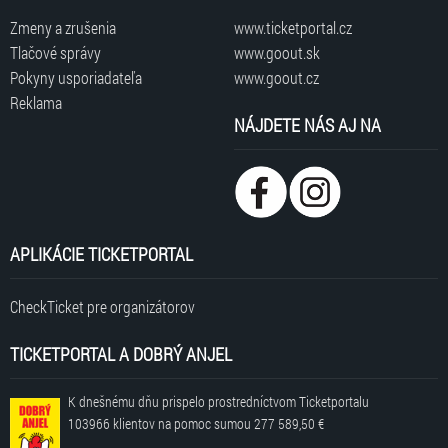
Zmeny a zrušenia
www.ticketportal.cz
Tlačové správy
www.goout.sk
Pokyny usporiadateľa
www.goout.cz
Reklama
NÁJDETE NÁS AJ NA
APLIKÁCIE TICKETPORTAL
CheckTicket pre organizátorov
TICKETPORTAL A DOBRÝ ANJEL
K dnešnému dňu prispelo prostredníctvom Ticketportalu
103966 klientov
na pomoc sumou
277 589,50 €