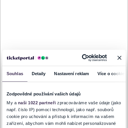
ZOBRAZIŤ MAPU
Souhlas
Detaily
Nastavení reklam
Více o cookies
Zodpovědné používání vašich údajů
My a
naši 1022 partneři
zpracováváme vaše údaje (jako
PRIHLÁSIŤ SA K
ODBERU NOVINIEK
např. číslo IP) pomocí technologií, jako např. souborů
cookie pro uchování a přístup k informacím na vašem
Pridajte sa do zoznamu odberateľov a doručte si najnovšie špeciálne
zařízení, abychom vám mohli nabízet personalizované
ponuky priamo do doručenej pošty.