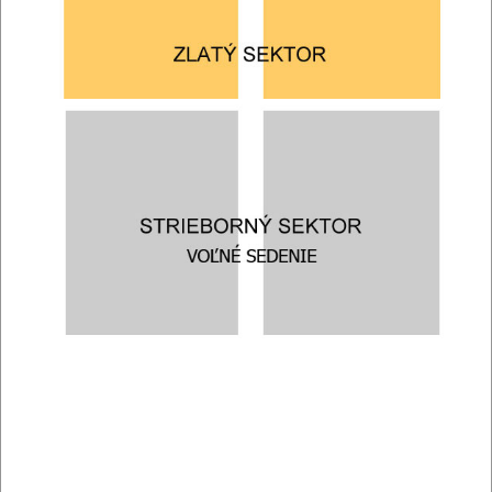
Utorok
1
Kúpiť
Nitriansky hrad
Sep 2026
NITRA
19:30
Vojtěch Dyk Intimity s klavírem
Streda
LABYRINT 2026
2
Kúpiť
Nitriansky hrad
Sep 2026
NITRA
19:30
talkshow Partička Labyrint 2026
Štvrtok
3
Kúpiť
Nitriansky hrad
Sep 2026
NITRA
19:30
Michal David LABYRINT 2026
Piatok
4
Kúpiť
Nitriansky hrad