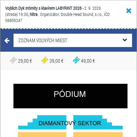
Vojtěch Dyk Intimity s klavírem LABYRINT 2026 -
2. 9. 2026
Hľadať
Košík
Menu
(streda) 19:30
, Nitra
. Organizátor: Double Head Sound, s.r.o., IČO:
56809247
LABYRINT FESTIVAL
2026
ZOZNAM VOĽNÝCH MIEST
1. - 6. septembra 2026
Dátum:
29,00 €
39,00 €
49,00 €
Nitriansky hrad, Nitra
Miesto:
Nám. Jána Pava II. č. 7, Nitra
Adresa:
VSTUPENKY
Ach tie naše ženy LABYRINT 2026