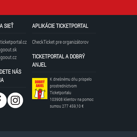
A SIEŤ
APLIKÁCIE TICKETPORTAL
icketportal.cz
CheckTicket pre organizátorov
goout.sk
TICKETPORTAL A DOBRÝ
goout.cz
ANJEL
DETE NÁS
NA
K dnešnému dňu prispelo
prostredníctvom
Ticketportalu
103908 klientov
na pomoc
sumou
277 459,10 €