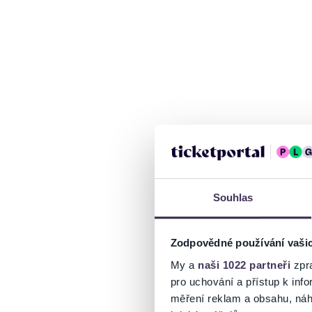
Souhlas
Zodpovědné používání vaši
My a
naši 1022 partneři
zpra
pro uchování a přístup k in
měření reklam a obsahu, náh