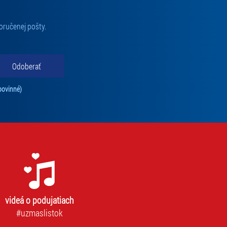
oručenej pošty.
Odoberať
Tento súhlas je povinný na odber newslettra. Bez súhlasu nie je možné vás pr
povinné)
videá o podujatiach
#uzmaslistok