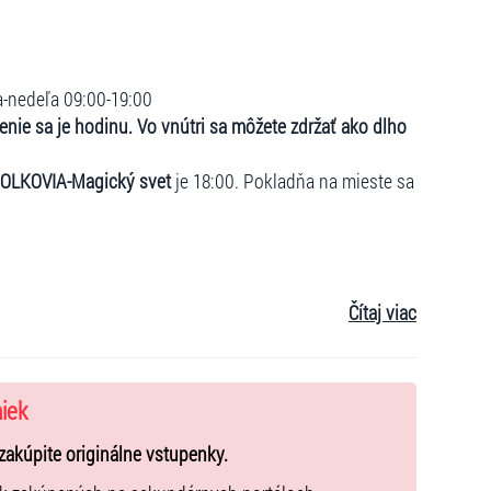
a-nedeľa 09:00-19:00
enie sa je hodinu. Vo vnútri sa môžete zdržať ako dlho
OLKOVIA-Magický svet
je 18:00. Pokladňa na mieste sa
u, majú prednostný vstup na vybrané atrakcie
Čítaj viac
 a v suvenírovom obchode.
fo@smolkoviabratislava.sk
niek
ez časového obmedzenia alebo povinnej rezervácie
 virtuálnej reality. VIP Golden Ticket oprávňuje na
zakúpite originálne vstupenky.
nia.