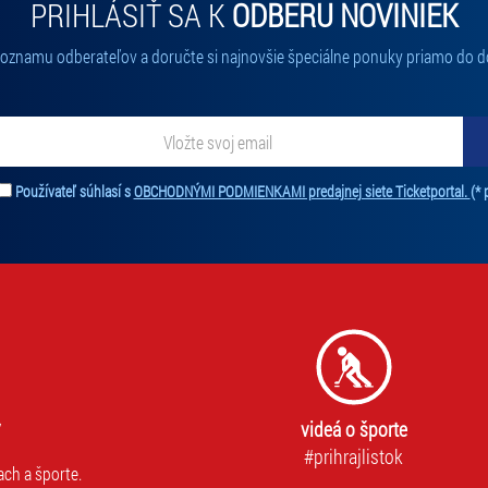
PRIHLÁSIŤ SA K
ODBERU NOVINIEK
 zoznamu odberateľov a doručte si najnovšie špeciálne ponuky priamo do d
ať novinky. Vaša adresa nebude zdieľaná s tretími stranami.
Používateľ súhlasí s
OBCHODNÝMI PODMIENKAMI predajnej siete Ticketportal.
(* 
videá o športe
#prihrajlistok
ach a športe.