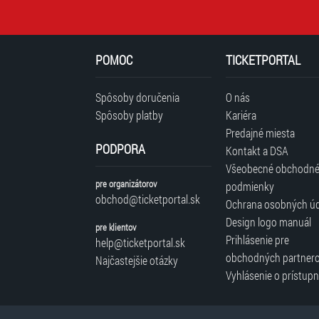
POMOC
TICKETPORTAL
Spôsoby doručenia
O nás
Spôsoby platby
Kariéra
Predajné miesta
PODPORA
Kontakt a DSA
Všeobecné obchodn
pre organizátorov
podmienky
obchod@ticketportal.sk
Ochrana osobných ú
Design logo manuál
pre klientov
Prihlásenie pre
help@ticketportal.sk
obchodných partner
Najčastejšie otázky
Vyhlásenie o prístupn