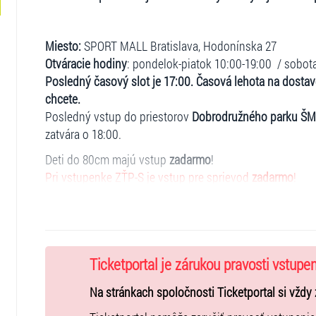
Miesto:
SPORT MALL Bratislava, Hodonínska 27
Otváracie hodiny
: pondelok-piatok 10:00-19:00 / sobot
Posledný časový slot je 17:00. Časová lehota na dostav
chcete.
Posledný vstup do priestorov
Dobrodružného parku ŠM
zatvára o 18:00.
Deti do 80cm majú vstup
zadarmo
!
Pri vstupenke ZŤP-S je vstup pre sprievod
zadarmo
!
Držitelia VIP vstupenky majú prednostný vstup do park
v zábavnej zóne. Prednostný vstup
neplatí
do kaviarne
V prípade školskej skupiny kontaktujte organizátora -
in
Ticketportal je zárukou pravosti vstupe
VIP Golden Ticket
– Voľný vstup do parku kedykoľvek b
vstupu. Prednostný vstup do sveta Šmolkov a na atrakcie
Na stránkach spoločnosti Ticketportal si vždy 
jednorazový vstup a je platný 60 dní od dátumu zakúpe