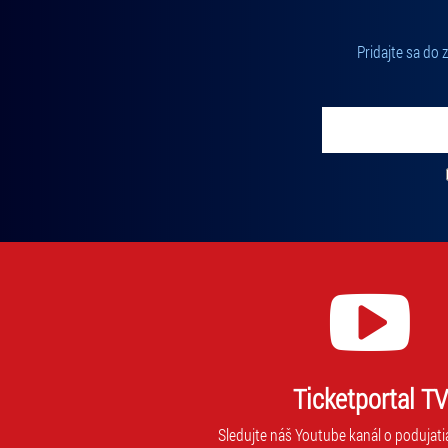
Pridajte sa do
Vložte svoj email
Zadajte svoju e-mailovú adresu, na ktorú vám budeme zasiel
Ticketportal TV
Sledujte náš Youtube kanál o podujati