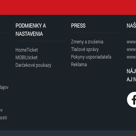
PODMIENKY A
PRESS
NAŠ
NASTAVENIA
Zmeny a zrušenia
www.t
Tlačové správy
www.
HomeTicket
Pokyny usporiadateľa
www.
MOBILticket
Reklama
Darčekové poukazy
NÁJ
é
AJ 
dajov
ov
osti