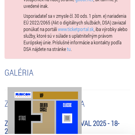
ďalšie mená už čoskoro
uvedené inak.
Usporiadateľ sa v zmysle čl. 30 ods. 1 písm. e) nariadenia
EÚ 2022/2065 (Akt o digitálnych službách, DSA) zaviazal
ponúkať na portáli
www.ticketportal.sk
, iba výrobky alebo
🎟️ VSTUPENKY:
služby, ktoré sú v súlade s uplatniteľným právom
Európskej únie. Príslušné informácie a kontakty podľa
Informácie o jednotlivých kategóriách a spustení predaja budú
DSA nájdete na stránke
tu
.
zverejnené
čoskoro
.
Klasická vstupenka:
GALÉRIA
Zaručuje prístup do štandardnej festivalovej zóny cez bežný vstup.
Užijete si autentickú atmosféru podujatia s jednoduchým a rýchlym
vstupom.
ZMENY A UPOZORNENIA
Zlatá vstupenka:
Umožňuje vstup do exkluzívnej zóny priamo pod pódiom a poskytuje
skorší vstup do areálu, aby ste si zabezpečili najlepšie miesto.
ZMENENÉ - RUBICON FESTIVAL 2025 - 18-
20.07.2025
VIP vstupenka: