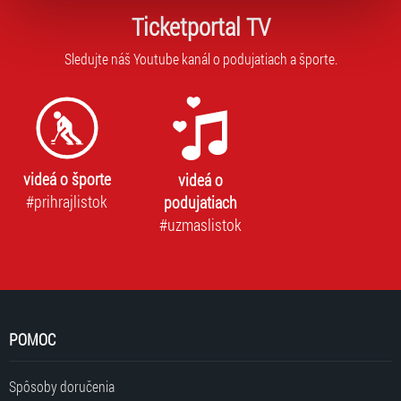
zpracování upravíte zaškrtnutím příslušné varianty. Svoji
Ticketportal TV
volbu můžete kdykoliv změnit v zápatí stránky v záložce
„Cookies a jejich nastavení“.
Sledujte náš Youtube kanál o podujatiach a športe.
videá o športe
videá o
#prihrajlistok
podujatiach
#uzmaslistok
POMOC
Spôsoby doručenia