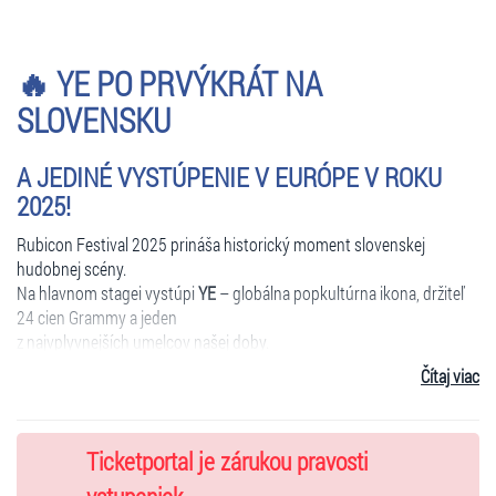
🔥 YE PO PRVÝKRÁT NA
SLOVENSKU
A JEDINÉ VYSTÚPENIE V EURÓPE V ROKU
2025!
Rubicon Festival 2025 prináša historický moment slovenskej
hudobnej scény.
Na hlavnom stagei vystúpi
YE
– globálna popkultúrna ikona, držiteľ
24 cien Grammy a jeden
z najvplyvnejších umelcov našej doby.
Pôjde o
jeho vôbec prvý koncert na Slovensku
a zároveň
jediné
Čítaj viac
potvrdené vystúpenie
v Európe v roku 2025
.
Ticketportal je zárukou pravosti