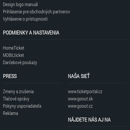
Design logo manuál
Prihlásenie pre obchodných partnerov
Vyhlásenie o prístupnosti
PODMIENKY A NASTAVENIA
HomeTicket
MOBILticket
Darčekové poukazy
PRESS
NAŠA SIEŤ
Zmeny a zrušenia
www.ticketportal.cz
Tlačové správy
www.goout.sk
Pokyny usporiadateľa
www.goout.cz
Reklama
NÁJDETE NÁS AJ NA