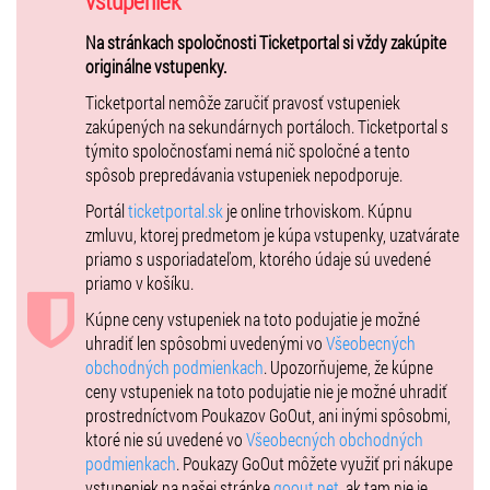
vstupeniek
🎤 LINE UP 2025:
Na stránkach spoločnosti Ticketportal si vždy zakúpite
YE
originálne vstupenky.
Ken Carson
Offset
Ticketportal nemôže zaručiť pravosť vstupeniek
Sheck Wes
zakúpených na sekundárnych portáloch. Ticketportal s
DJ Spade
týmito spoločnosťami nemá nič spoločné a tento
GZUZ
spôsob prepredávania vstupeniek nepodporuje.
UFO361
Portál
ticketportal.sk
je online trhoviskom. Kúpnu
Voyage
zmluvu, ktorej predmetom je kúpa vstupenky, uzatvárate
Kontrafakt
priamo s usporiadateľom, ktorého údaje sú uvedené
Zayo
priamo v košíku.
Astralkid22
Dollar Prync
Kúpne ceny vstupeniek na toto podujatie je možné
Raphael
uhradiť len spôsobmi uvedenými vo
Všeobecných
Patrik Rivier
obchodných podmienkach
. Upozorňujeme, že kúpne
Momo
ceny vstupeniek na toto podujatie nie je možné uhradiť
Erik Tresor
prostredníctvom Poukazov GoOut, ani inými spôsobmi,
Diana
ktoré nie sú uvedené vo
Všeobecných obchodných
Laris Diam
podmienkach
. Poukazy GoOut môžete využiť pri nákupe
vstupeniek na našej stránke
goout.net
, ak tam nie je