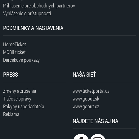
Prihlásenie pre obchodných partnerov
Vyhlásenie o prístupnosti
PODMIENKY A NASTAVENIA
HomeTicket
MOBILticket
Darčekové poukazy
PRESS
NAŠA SIEŤ
Zmeny a zrušenia
www.ticketportal.cz
Tlačové správy
www.goout.sk
Pokyny usporiadateľa
www.goout.cz
Reklama
NÁJDETE NÁS AJ NA