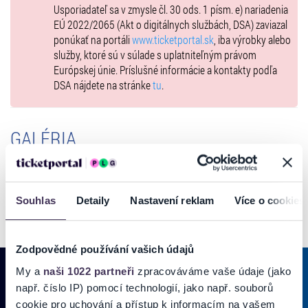
Usporiadateľ sa v zmysle čl. 30 ods. 1 písm. e) nariadenia
EÚ 2022/2065 (Akt o digitálnych službách, DSA) zaviazal
ponúkať na portáli
www.ticketportal.sk
, iba výrobky alebo
služby, ktoré sú v súlade s uplatniteľným právom
Európskej únie. Príslušné informácie a kontakty podľa
DSA nájdete na stránke
tu
.
GALÉRIA
Souhlas
Detaily
Nastavení reklam
Více o cookies
Zodpovědné používání vašich údajů
My a
naši 1022 partneři
zpracováváme vaše údaje (jako
např. číslo IP) pomocí technologií, jako např. souborů
cookie pro uchování a přístup k informacím na vašem