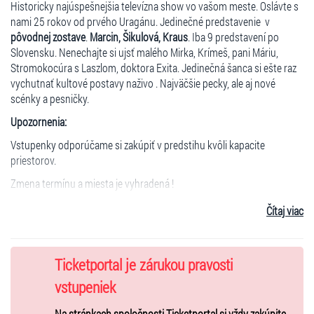
Historicky najúspešnejšia televízna show vo vašom meste. Oslávte s
nami 25 rokov od prvého Uragánu. Jedinečné predstavenie v
pôvodnej zostave
.
Marcin, Šikulová, Kraus
. Iba 9 predstavení po
Slovensku. Nenechajte si ujsť malého Mirka, Krímeš, pani Máriu,
Stromokocúra s Laszlom, doktora Exita. Jedinečná šanca si ešte raz
vychutnať kultové postavy naživo . Najväčšie pecky, ale aj nové
scénky a pesničky.
Upozornenia:
Vstupenky odporúčame si zakúpiť v predstihu kvôli kapacite
priestorov.
Zmena termínu a miesta je vyhradená !
Zľavy: bez zliav
Čítaj viac
Ticketportal je zárukou pravosti
vstupeniek
Na stránkach spoločnosti Ticketportal si vždy zakúpite