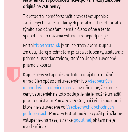
originálne vstupenky.
Ticketportal nemôže zaručiť pravosť vstupeniek
zakúpených na sekundárnych portáloch. Ticketportal s
týmito spoločnosťami nemá nič spoločné a tento
spôsob prepredávania vstupeniek nepodporuje.
Portál
ticketportal.sk
je online trhoviskom. Kúpnu
zmluvu, ktorej predmetom je kúpa vstupenky, uzatvárate
priamo s usporiadateľom, ktorého údaje sú uvedené
priamo v košíku.
Kúpne ceny vstupeniek na toto podujatie je možné
uhradiť len spôsobmi uvedenými vo
Všeobecných
obchodných podmienkach
. Upozorňujeme, že kúpne
ceny vstupeniek na toto podujatie nie je možné uhradiť
prostredníctvom Poukazov GoOut, ani inými spôsobmi,
ktoré nie sú uvedené vo
Všeobecných obchodných
podmienkach
. Poukazy GoOut môžete využiť pri nákupe
vstupeniek na našej stránke
goout.net
, ak tam nie je
uvedené inak.