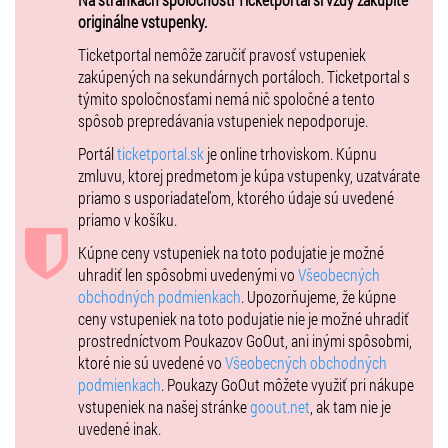
KALI
originálne vstupenky.
Ticketportal nemôže zaručiť pravosť vstupeniek
VEĽKONOČNÁ AKCIA!
zakúpených na sekundárnych portáloch. Ticketportal s
týmito spoločnosťami nemá nič spoločné a tento
- Kúp 3 vstupenky a štvrtú máš zdarma!
(vstupenku zadarmo je
spôsob prepredávania vstupeniek nepodporuje.
potrebné potvrdiť v košíku)
Portál
ticketportal.sk
je online trhoviskom. Kúpnu
- Máme pre teba zľavu 20% zo vstupenky (platí pre jednodňové aj
zmluvu, ktorej predmetom je kúpa vstupenky, uzatvárate
dvojdňové!)
priamo s usporiadateľom, ktorého údaje sú uvedené
priamo v košíku.
ZMENY V PROGRAME VYHRADENÉ
Kúpne ceny vstupeniek na toto podujatie je možné
uhradiť len spôsobmi uvedenými vo
Všeobecných
obchodných podmienkach
. Upozorňujeme, že kúpne
ceny vstupeniek na toto podujatie nie je možné uhradiť
prostredníctvom Poukazov GoOut, ani inými spôsobmi,
ktoré nie sú uvedené vo
Všeobecných obchodných
podmienkach
. Poukazy GoOut môžete využiť pri nákupe
vstupeniek na našej stránke
goout.net
, ak tam nie je
uvedené inak.