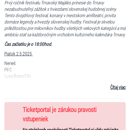
Prvý ročník festivalu Trnavský Majáles prinesie do Trnavy
nezabudnuteľný zážitok s hviezdami slovenskej hudobnej scény.
Tento dvojdňový festival, konaný v mestskom amfiteátri, privíta
domáce legendy a hvezdy slovenskej hudby. Festival je skvelou
príležitosťou pre milovníkov hudby všetkých vekových kategórií a má
ambíciu stať sa každoročným vrcholom kultúrneho kalendára Trnavy.
Čas začiatku je o 18:00hod.
Piatok 2.5.2025
Nerieš
Pil C
Luca Brassi10x
DMS
Čítaj viac
Sobota 3.5.2025
Ticketportal je zárukou pravosti
Kristína
Alan Murin
vstupeniek
Adam Ďurica
Na stránkach spoločnosti Ticketportal si vždy zakúpite