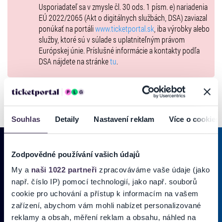
Usporiadateľ sa v zmysle čl. 30 ods. 1 písm. e) nariadenia
EÚ 2022/2065 (Akt o digitálnych službách, DSA) zaviazal
ponúkať na portáli
www.ticketportal.sk
, iba výrobky alebo
služby, ktoré sú v súlade s uplatniteľným právom
Európskej únie. Príslušné informácie a kontakty podľa
DSA nájdete na stránke
tu
.
Souhlas
Detaily
Nastavení reklam
Více o cookies
Zodpovědné používání vašich údajů
My a
naši 1022 partneři
zpracováváme vaše údaje (jako
PRIHLÁSIŤ SA K
ODBERU NOVINIEK
např. číslo IP) pomocí technologií, jako např. souborů
Pridajte sa do zoznamu odberateľov a doručte si najnovšie špeciálne
cookie pro uchování a přístup k informacím na vašem
ponuky priamo do doručenej pošty.
zařízení, abychom vám mohli nabízet personalizované
reklamy a obsah, měření reklam a obsahu, náhled na