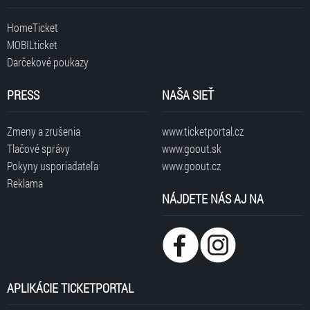
HomeTicket
MOBILticket
Darčekové poukazy
PRESS
NAŠA SIEŤ
Zmeny a zrušenia
www.ticketportal.cz
Tlačové správy
www.goout.sk
Pokyny usporiadateľa
www.goout.cz
Reklama
NÁJDETE NÁS AJ NA
APLIKÁCIE TICKETPORTAL