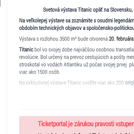
Svetová výstava Titanic opäť na Slovensku, 
Na veľkolepej výstave sa zoznámite s osudmi legendárneh
obdobím technických objavov a spoločensko-politickou 
Výstava s rozlohou 3500 m² bude otvorená
20. februára
Titanic
bol vo svojej dobe najväčšou osobnou transatlan
revolúcie. Bol určený na prevoz cestujúcich a pošty m
stroskotal vo vodách Atlantiku už počas svojej prvej pl
viac ako 1500 osôb.
Na exkluzívnej výstave Titanic uvidíte viac ako 200
orig
vraku na dne oceánu. Medzi exponátmi sú časti vybave
cestujúcich (šperky, kabelky a rôzne časti oblečenia). V
sa stanete súčasťou skutočnej atmosféry prepychu aj b
interiérov, či hluk strojovní a následnú úzkosť pred na
Ticketportal je zárukou pravosti vstupe
Práve osobné zážitky návštevníkov a veľké množstvo r
najobľúbenejším na celom svete.