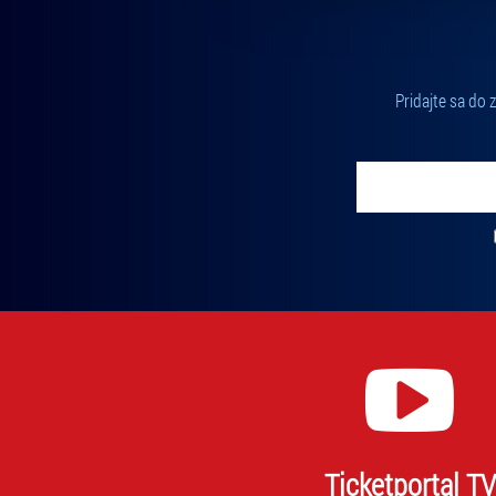
Pridajte sa do
Vložte svoj email
Zadajte svoju e-mailovú adresu, na ktorú vám budeme zasiel
Ticketportal TV