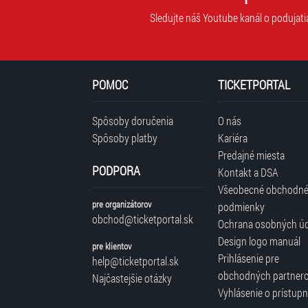
Sledujte náš Youtube kanál o podujati
POMOC
TICKETPORTAL
Spôsoby doručenia
O nás
Spôsoby platby
Kariéra
Predajné miesta
PODPORA
Kontakt a DSA
Všeobecné obchodn
pre organizátorov
podmienky
obchod@ticketportal.sk
Ochrana osobných ú
Design logo manuál
pre klientov
Prihlásenie pre
help@ticketportal.sk
obchodných partner
Najčastejšie otázky
Vyhlásenie o prístupn