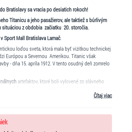
do Bratislavy sa vracia po desiatich rokoch!
o Titanicu a jeho pasažierov, ale taktiež s búrlivým
situáciou z obdobia začiatku 20. storočia.
 v Sport Mall Bratislava Lamač
.
tickou loďou sveta, ktorá mala byť vizitkou technickej
edzi Európou a Severnou Amerikou. Titanic však
avby - dňa 15. apríla 1912. V tento osudný deň zomrelo
inálnych
artefaktov, ktoré boli vylovené zo slávneho
nia lode, kusy nábytku, porcelán a osobné predmety
Čítaj viac
ďaka dokonalej rekonštrukcii kajút, strojovne či jedálne
iedy legendárneho parníka. Zažijete nádheru dobových
ozajstným a reálnym nešťastím.
niek
eálnych exponátov zaraďuje výstavu Titanic k