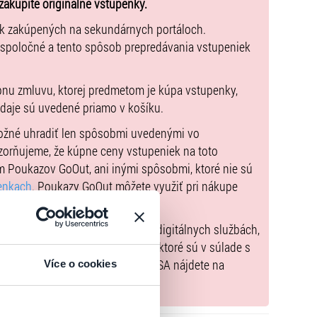
zakúpite originálne vstupenky.
g pass - palubnú vstupenku“. Vďaka tejto vstupenke s
ek zakúpených na sekundárnych portáloch.
 dobe jeho katastrofy bol, prežijete celú prehliadku
 spoločné a tento spôsob prepredávania vstupeniek
.
ktorom si vypočujete podrobný výklad k jednotlivým
pnu zmluvu, ktorej predmetom je kúpa vstupenky,
m pre študentov budú pripravené špeciálne pracovné
údaje sú uvedené priamo v košíku.
 v politike, vede a kultúre na začiatku 20. storočia a
možné uhradiť len spôsobmi uvedenými vo
zorňujeme, že kúpne ceny vstupeniek na toto
, spoločenskú a politickú situáciu na Slovensku i vo
m Poukazov GoOut, ani inými spôsobmi, ktoré nie sú
čnú vlnu, kedy tisíce ľudí utekalo z Európy pred
enkach
. Poukazy GoOut môžete využiť pri nákupe
aným bohatstvom do Ameriky. Je teda dokonalou
 nie je uvedené inak.
edovšetkým podá súhrnný obraz o slávnej dobe jeho
) nariadenia EÚ 2022/2065 (Akt o digitálnych službách,
tal.sk
, iba výrobky alebo služby, ktoré sú v súlade s
um a čas. Návštevníci, ktorí si zakúpia vstupenku
né informácie a kontakty podľa DSA nájdete na
Více o cookies
Organizovaným skupinám – napr. školám, zabezpečíme
pné, vrátane vstupu pre pedagogický sprievod zadarmo.
stnej koži!