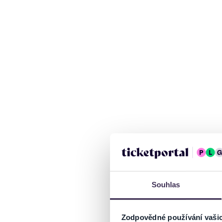
Souhlas
Zodpovědné používání vaši