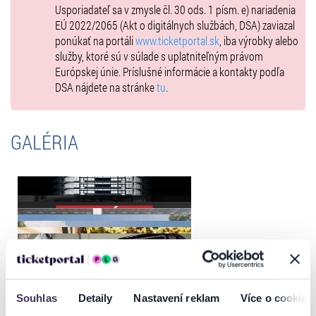
Kategórie:
Usporiadateľ sa v zmysle čl. 30 ods. 1 písm. e) nariadenia
EÚ 2022/2065 (Akt o digitálnych službách, DSA) zaviazal
- SUPER SPORT
ponúkať na portáli
www.ticketportal.sk
, iba výrobky alebo
- HYPER SPORT
služby, ktoré sú v súlade s uplatniteľným právom
Európskej únie. Príslušné informácie a kontakty podľa
- RETRO TUNING
DSA nájdete na stránke
tu
.
- TUNING
- SUPER SPORT
GALÉRIA
- OLDTIMERS
- MOTO BIKE
- OFF-ROAD
- YOUNGTIMER
- RACE CARS
- SPECIALS
- EXOTIC CARS
Souhlas
Detaily
Nastavení reklam
Více o cookies
- CONCEPT CARS