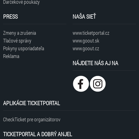
Darčekové poukazy
PRESS
NAŠA SIEŤ
Zmeny a zrušenia
www.ticketportal.cz
Tlačové správy
www.goout.sk
Pokyny usporiadateľa
www.goout.cz
Reklama
NÁJDETE NÁS AJ NA
APLIKÁCIE TICKETPORTAL
CheckTicket pre organizátorov
TICKETPORTAL A DOBRÝ ANJEL