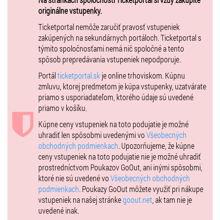
v rôznych kategóriách v rámci benefičnej rally, počas ktorej jej
originálne vstupenky.
účastníci navštívia všetky 4 hlavné stanoviská a doprajú tak
návštevníkom možnosť neustále vidieť nádherné stroje v pohybe.
Ticketportal nemôže zaručiť pravosť vstupeniek
zakúpených na sekundárnych portáloch. Ticketportal s
2.)
Aréna Brezno
, kde budú vystavené tie najvzácnejšie exponáty,
týmito spoločnosťami nemá nič spoločné a tento
ktoré prídu na SCF
spôsob prepredávania vstupeniek nepodporuje.
3.)
DOUBE RED CARS MUSEUM a priľahlé parkovacie plochy
–
Portál
ticketportal.sk
je online trhoviskom. Kúpnu
expozícia múzea bude počas konania SCF kompletne prestavaná aby
zmluvu, ktorej predmetom je kúpa vstupenky, uzatvárate
priniesla nový zážitok aj návštevníkom, ktorý už múzeum navštívili
priamo s usporiadateľom, ktorého údaje sú uvedené
predtým.
priamo v košíku.
4.)
Letisko Brezno
privíta kaskadérov, drifty automobilov
Kúpne ceny vstupeniek na toto podujatie je možné
a v šprintoch si zmerajú svoje sily nielen superšporty, ale aj motorky,
uhradiť len spôsobmi uvedenými vo
Všeobecných
veterány a novinkou budú šprinty offroad špeciálov.
obchodných podmienkach
. Upozorňujeme, že kúpne
ceny vstupeniek na toto podujatie nie je možné uhradiť
prostredníctvom Poukazov GoOut, ani inými spôsobmi,
Preprava návštevníkov SCF medzi jednotlivými stanoviskami bude
ktoré nie sú uvedené vo
Všeobecných obchodných
zabezpečená bezplatne mestskými vláčikmi, ktoré budú dookola
podmienkach
. Poukazy GoOut môžete využiť pri nákupe
premávať na trase konania SCF.
vstupeniek na našej stránke
goout.net
, ak tam nie je
uvedené inak.