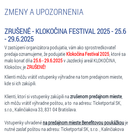
interpretačnou disciplínou, ako aj mimoriadnym citom pre štýl.
ZMENY A UPOZORNENIA
Orchester má na konte vydaných viac ako 90 CD albumov. Orchester
pozostáva zo známych sólistov. S orchestrom spolupracujú slávni
interpreti. Na svoje vystúpenie na klokočine si prizvali bravúrneho
ZRUŠENÉ - KLOKOČINA FESTIVAL 2025 - 25.6
londýnskeho huslistu George Hlawiczku, viedenskú sopranistku
- 29.6.2025
Tehmine Schaeffer a nezameniteľnú klavírnu virtuózku Marisu Blanes
z horúcej Valencie.
V zastúpení organizátora podujatia, vám ako sprostredkovateľ
predaja oznamujeme, že podujatie
Klokočina Festival 2025
, ktoré sa
malo konať dňa
25.6 - 29.6.2025
v Jazdecký areál KLOKOČINA,
Klokočov, je
ZRUŠENÉ!
28.6. RANČOVICA
Peter Lipa & Band; KeJazz4; AMC trio & Andy Middelton
Klienti môžu vrátiť vstupenky výhradne na tom predajnom mieste,
Hviezdy Jazzu sú na Klokočine doma a vždy sa k nám radi vracajú.
kde si ich zakúpili.
Nezabudnuteľný hudobný večer, ktorý musíte zažiť!
Klienti, ktorí si vstupenky zakúpili na
zrušenom predajnom mieste
,
Začiatok predstavenia o 19:00, jednotné vstupné 25,- €
ich môžu vrátiť výhradne poštou, a to na adresu: Ticketportal SK,
s.r.o., Kalinčiakova 33, 831 04 Bratislava.
Vyvrcholením tohtoročného festivalu umenia na Klokočine bude
večer venovaný slovenským aj svetovým velikánom Jazzu, ktorých je
Vstupenky uhradené
na predajnom mieste Benefitovou poukážkou
je
zbytočné predstavovať. Stačí poznamenať, že na Klokočine nemôže
nutné zaslať poštou na adresu: Ticketportal SK, s.r.o. , Kalinčiakova
chýbať mimoriadne obľúbený Peter Lipa so svojim bandom. Jeho