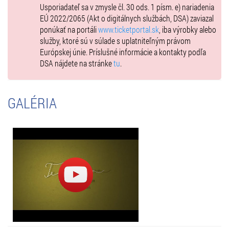
www.facebook.com/peter.juhas9
Usporiadateľ sa v zmysle čl. 30 ods. 1 písm. e) nariadenia
www.youtube.com/user/kukino9999
EÚ 2022/2065 (Akt o digitálnych službách, DSA) zaviazal
ponúkať na portáli
www.ticketportal.sk
, iba výrobky alebo
služby, ktoré sú v súlade s uplatniteľným právom
Európskej únie. Príslušné informácie a kontakty podľa
27.6. KLASICKÁ HUDBA
DSA nájdete na stránke
tu
.
Bratislavský orchester Európskeho významu navštívi Klokočinu!
Nenechajte si ujsť túto jedinečnú príležitosť ponoriť sa s nimi do
klasiky.
GALÉRIA
Začiatok predstavenia o 20:00, jednotné vstupné 15,- €
Capella Istropolitana, stálica klasickej hudby rozdáva radosť z hudby
už piate desaťročie. Orchester členov Slovenskej filharmónie,
spočiatku ako komorný orchester sa postupne rozrastal do dnešnej
podoby. Orchester dostal svoj názov podľa rímskeho Istropolisu,
mesta na Dunaji, predchodcu dnešnej Bratislavy. Tento názov bol
zachovaný v renomovanej renesančnej Univerzite Istropolitana.
Členovia Capelly Istropolitana zdieľajú radosť z tvorby hudby a
nadšenie pre spoločné hranie. Ich spôsob hry sa vyznačuje vysokou
technickou zručnosťou, vysokou úrovňou zvuku a obrovskou