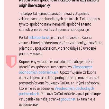
Nenechajte si ujsť exkluzívny koncert vychádzajúcej hviezdy
originálne vstupenky.
slovenského folku a jeho hostí v netradičnom prostredí jazdiarne na
Klokočine.
Ticketportal nemôže zaručiť pravosť vstupeniek
zakúpených na sekundárnych portáloch. Ticketportal s
Začiatok predstavenia o 20:00, jednotné vstupné 19,- eur
týmito spoločnosťami nemá nič spoločné a tento
Peter Juhás opäť na Klokočine na Zemplínskej šírave!
spôsob prepredávania vstupeniek nepodporuje.
Peter Juhás je pesničkár z juhu Slovenska, ktorý sa hudbe venuje od
Portál
ticketportal.sk
je online trhoviskom. Kúpnu
svojich 16-ich rokov. Jeho vystúpenia sú postavené na vlastnej
zmluvu, ktorej predmetom je kúpa vstupenky, uzatvárate
tvorbe. Určite poznáte napríklad jeho song Teším sa
priamo s usporiadateľom, ktorého údaje sú uvedené
(
https://www.youtube.com/watch?v=22tVvc3V5PA&t=10s
), ktorý s
priamo v košíku.
obľubou hrávajú slovenské rádia. Jeho hudba sa nesie v znamení
pohody a spoločného pospevovania si veselých fráz v žánroch ako
Kúpne ceny vstupeniek na toto podujatie je možné
Pop/Folk/Kadečo. Petra si môžete pamätať z jeho vystúpení v ČSMT,
uhradiť len spôsobmi uvedenými vo
Všeobecných
alebo The Voice, no taktiež pôsobí v skupine United5, gitara v kapele
obchodných podmienkach
. Upozorňujeme, že kúpne
českého pesničkára Voxela. Od Lučenca až po Seoul. V decembri v
ceny vstupeniek na toto podujatie nie je možné uhradiť
roku 2020 Peter vydal svoj prvý album s názvom “Poctený Životom“ .
prostredníctvom Poukazov GoOut, ani inými spôsobmi,
Tento album má nádych mnohých žánrov a vďaka účasti viacerých
ktoré nie sú uvedené vo
Všeobecných obchodných
skvelých muzikantov je výsledok potešujúci pre ušká poslucháča.
podmienkach
. Poukazy GoOut môžete využiť pri nákupe
Aspoň v to pevne verí samotný Peter.
vstupeniek na našej stránke
goout.net
, ak tam nie je
uvedené inak.
www.instagram.com/juhas.peter