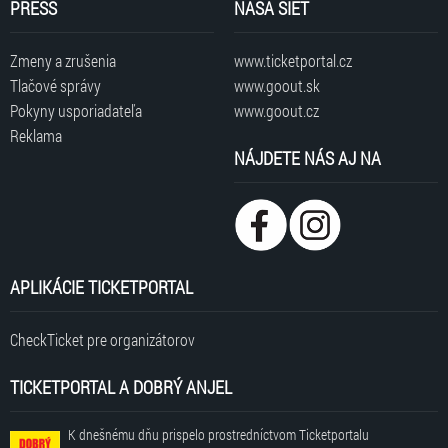
PRESS
NAŠA SIEŤ
Zmeny a zrušenia
www.ticketportal.cz
Tlačové správy
www.goout.sk
Pokyny usporiadateľa
www.goout.cz
Reklama
NÁJDETE NÁS AJ NA
APLIKÁCIE TICKETPORTAL
CheckTicket pre organizátorov
TICKETPORTAL A DOBRÝ ANJEL
K dnešnému dňu prispelo prostredníctvom Ticketportalu