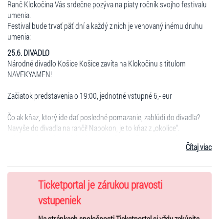
Ranč Klokočina Vás srdečne pozýva na piaty ročník svojho festivalu
umenia.
Festival bude trvať päť dní a každý z nich je venovaný inému druhu
umenia:
25.6. DIVADLO
Národné divadlo Košice Košice zavíta na Klokočinu s titulom
NAVEKYAMEN!
Začiatok predstavenia o 19:00, jednotné vstupné 6,- eur
Čo ak kňaz, ktorý ide dať posledné pomazanie, zablúdi do divadla?
Navyše do divadla na ranči! Napokon, je to kňaz z „okolice“.
Odpusteniu však predchádza spoveď. Nakoľko je úprimná? A kto
Čítaj viac
spovedá koho? Prvý stand-up košickej činohry s vynikajúcim Stanom
Pitoňákom, na text Martina Čičváka.
Ticketportal je zárukou pravosti
26.6. FOLK/POP
vstupeniek
Peter Juhás a jeho hostia
Na stránkach spoločnosti Ticketportal si vždy zakúpite