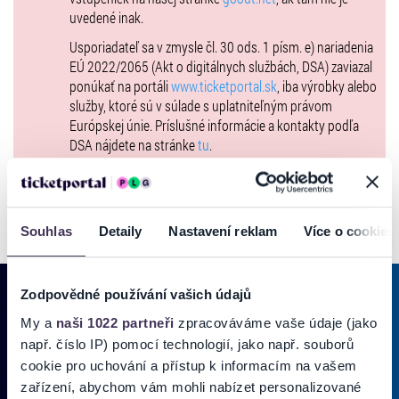
Loď vyráža z prístavu presne v čase uvedenom na vstupenke, buďte
uvedené inak.
preto na mieste podľa možnosti v dostatočnom časovom predstihu.
Usporiadateľ sa v zmysle čl. 30 ods. 1 písm. e) nariadenia
V prípade neskorého príchodu nevzniká nárok na vrátenie
EÚ 2022/2065 (Akt o digitálnych službách, DSA) zaviazal
vstupného.
ponúkať na portáli
www.ticketportal.sk
, iba výrobky alebo
služby, ktoré sú v súlade s uplatniteľným právom
Európskej únie. Príslušné informácie a kontakty podľa
DSA nájdete na stránke
tu
.
Souhlas
Detaily
Nastavení reklam
Více o cookies
Zodpovědné používání vašich údajů
My a
naši 1022 partneři
zpracováváme vaše údaje (jako
PRIHLÁSIŤ SA K
ODBERU NOVINIEK
např. číslo IP) pomocí technologií, jako např. souborů
cookie pro uchování a přístup k informacím na vašem
Pridajte sa do zoznamu odberateľov a doručte si najnovšie špeciálne
zařízení, abychom vám mohli nabízet personalizované