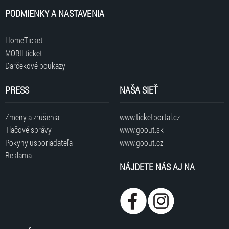
PODMIENKY A NASTAVENIA
HomeTicket
MOBILticket
Darčekové poukazy
PRESS
NAŠA SIEŤ
Zmeny a zrušenia
www.ticketportal.cz
Tlačové správy
www.goout.sk
Pokyny usporiadateľa
www.goout.cz
Reklama
NÁJDETE NÁS AJ NA