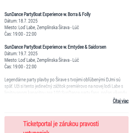
SunDance PartyBoat Experience w. Borra & Folly
Dátum: 18.7. 2025
Miesto: Loď Labe, Zemplínska Šírava - Lúč
Čas: 19:00 - 22:00
SunDance PartyBoat Experience w. Emtydee & Saidorsen
Dátum: 19.7. 2025
Miesto: Loď Labe, Zemplínska Šírava - Lúč
Čas: 19:00 - 22:00
Legendárne party plavby po Širave s tvojimi obľúbenými DJmi sú
späť. Uži si tento jedinečný zážitok premiérovo na novej lodi Labe s
limitovanom kapacitou pre 100 SunDance party fans, počas víkendu
18. a 19. Júla v r.o. Zemplínska Šírava - Lúč.
Čítaj viac
Exkluzívna podvečerná 2-hodinová party plavba + 1 hodina s
pokračovaním v prístave je to, čo chceš zažiť s kamošmi.
Ticketportal je zárukou pravosti
Úžasná atmosféra, skvelé dj sety na hornej palube lode Labe, drinky, k