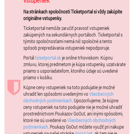
vstupeniek
tomu scenéria Šíravy a západ slnka. Nenechaj si to ujsť, bude to
Na stránkach spoločnosti Ticketportal si vždy zakúpite
magické.
originálne vstupenky.
Piatok 18.7. SunDance PartyBoat Experience w. Borra & Folly / 19:00 -
Ticketportal nemôže zaručiť pravosť vstupeniek
22:00
zakúpených na sekundárnych portáloch. Ticketportal s
týmito spoločnosťami nemá nič spoločné a tento
Sobota 19.7. SunDance PartyBoat Experience w. Emtydee &
spôsob prepredávania vstupeniek nepodporuje.
Saidorsen / 19:00 - 22:00
Portál
ticketportal.sk
je online trhoviskom. Kúpnu
zmluvu, ktorej predmetom je kúpa vstupenky, uzatvárate
*Limitovaná kapacita: 100 ľudí.
priamo s usporiadateľom, ktorého údaje sú uvedené
priamo v košíku.
* Počas plavby bude v plnej prevádzke bistro a bar priamo na lodi
Labe, ktorý bude v prevádzke aj po príchode do prístavu, kde party na
Kúpne ceny vstupeniek na toto podujatie je možné
lodi pokračuje ďalšiu hodinu.
uhradiť len spôsobmi uvedenými vo
Všeobecných
obchodných podmienkach
. Upozorňujeme, že kúpne
* V prípade nepriaznivého počasia sa v prípade priaznivej predpovede
ceny vstupeniek na toto podujatie nie je možné uhradiť
počká na zlepšenie, alebo sa určí náhradný dátum plavby. V prípade
prostredníctvom Poukazov GoOut, ani inými spôsobmi,
úplného zrušenia pre nepriaznivé počasie, bude vstupné vrátené.
ktoré nie sú uvedené vo
Všeobecných obchodných
podmienkach
. Poukazy GoOut môžete využiť pri nákupe
POZOR!
vstupeniek na našej stránke
goout.net
, ak tam nie je