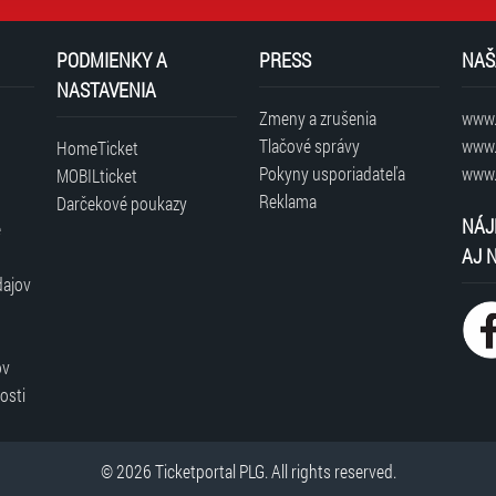
PODMIENKY A
PRESS
NAŠ
NASTAVENIA
Zmeny a zrušenia
www.t
Tlačové správy
www.
HomeTicket
Pokyny usporiadateľa
www.
MOBILticket
Reklama
Darčekové poukazy
NÁJ
é
AJ 
dajov
ov
osti
© 2026 Ticketportal PLG. All rights reserved.