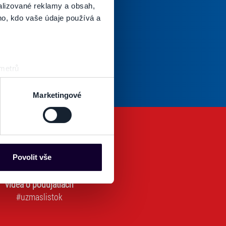
alizované reklamy a obsah,
oručenej pošty.
ho, kdo vaše údaje používá a
Odoberať
 metrů
Tento súhlas je povinný na odber newslettra. Bez súhlasu nie je možné vás pr
povinné)
sk prstu)
 podrobnostmi
. Svůj souhlas
Marketingové
es“), které mohou sbírat
ce mohou představovat
nalizaci obsahu a reklam.
Povolit vše
Partneři tyto údaje mohou
 že používáte jejich služby.
videá o podujatiach
lušné varianty. Svoji volbu
#uzmaslistok