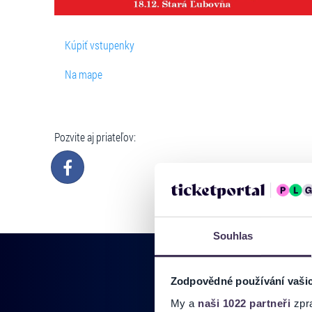
Kúpiť vstupenky
Na mape
Pozvite aj priateľov:
Souhlas
Zodpovědné používání vaši
My a
naši 1022 partneři
zpra