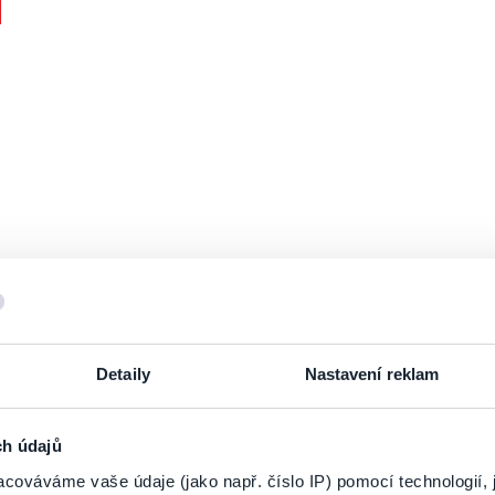
Detaily
Nastavení reklam
ch údajů
PRIHLÁSIŤ SA K
ODBERU NOVINIEK
cováváme vaše údaje (jako např. číslo IP) pomocí technologií, 