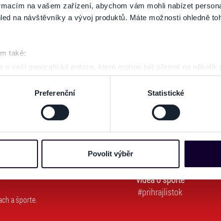
formacím na vašem zařízení, abychom vám mohli nabízet person
 zoznamu odberateľov a doručte si najnovšie špeciálne ponuky priamo do d
led na návštěvníky a vývoj produktů. Máte možnosti ohledně to
om také:
ať novinky. Vaša adresa nebude zdieľaná s tretími stranami.
 o vaší geografické poloze, které mohou být přesné na několik
Používateľ súhlasí s
OBCHODNÝMI PODMIENKAMI predajnej siete Ticketportal.
(* 
ení pomocí aktivního skenování pro konkrétní charakteristiky (oti
acováváme vaše osobní údaje, a nastavte si předvolby v
části s
Preferenční
Statistické
odvolat v části Prohlášení o souborech cookie.
e soubory cookies a další obdobné technologie (dále jen „cooki
nebo vaší aktivitě na našich webových stránkách. Tyto informa
mace používáme např. k analýze návštěvnosti webu nebo k perso
Povolit výběr
dílet se svými partnery pro sociální média, inzerci a analýzy. 
cemi, které jste jim poskytli nebo které získali v důsledku toho,
videá o športe
 naleznete níže. Možnosti zpracování upravíte zaškrtnutím přís
#prihrajlistok
ach a športe.
atí stránky v záložce „Cookies a jejich nastavení“.