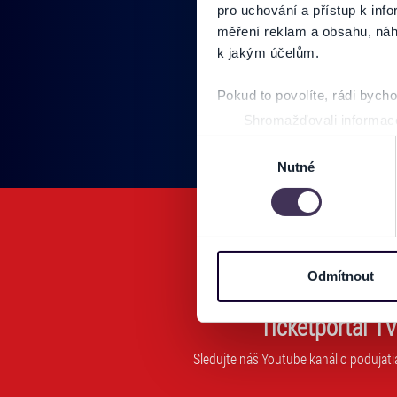
pro uchování a přístup k in
Pridajte sa do
měření reklam a obsahu, náh
k jakým účelům.
Vložte svoj email
Pokud to povolíte, rádi bych
Zadajte svoju e-mailovú adresu, na ktorú vám budeme zasiel
Shromažďovali informace
Identifikovali vaše zaříz
Výběr
Zjistěte více o tom, jak zpr
Nutné
souhlasu
můžete kdykoliv změnit nebo 
Na těchto stránkách využívám
informace o vašem zařízení 
osobní údaje. Získané infor
Odmítnout
Tyto informace můžeme také s
zkombinovat s dalšími informa
Ticketportal TV
Jaké typy cookies používáme,
Sledujte náš Youtube kanál o podujati
můžete kdykoliv změnit v záp