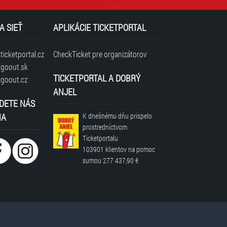
A SIEŤ
APLIKÁCIE TICKETPORTAL
icketportal.cz
CheckTicket pre organizátorov
goout.sk
TICKETPORTAL A DOBRÝ
goout.cz
ANJEL
DETE NÁS
NA
K dnešnému dňu prispelo
prostredníctvom
Ticketportalu
103901 klientov
na pomoc
sumou
277 437,90 €