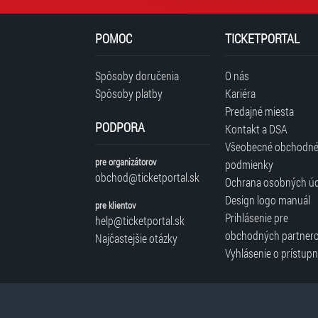
POMOC
TICKETPORTAL
Spôsoby doručenia
O nás
Spôsoby platby
Kariéra
Predajné miesta
PODPORA
Kontakt a DSA
Všeobecné obchodn
pre organizátorov
podmienky
obchod@ticketportal.sk
Ochrana osobných ú
Design logo manuál
pre klientov
Prihlásenie pre
help@ticketportal.sk
obchodných partner
Najčastejšie otázky
Vyhlásenie o prístupn