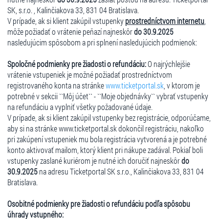
SK, s.r.o. , Kalinčiakova 33, 831 04 Bratislava.
V prípade, ak si klient zakúpil vstupenky
prostredníctvom internetu
,
môže požiadať o vrátenie peňazí najneskôr
do 30.9.2025
nasledujúcim spôsobom a pri splnení nasledujúcich podmienok:
Spoločné podmienky pre žiadosti o refundáciu:
O najrýchlejšie
vrátenie vstupeniek je možné požiadať prostredníctvom
registrovaného konta na stránke
www.ticketportal.sk
, v ktorom je
potrebné v sekcii ``Môj účet`` - ``Moje objednávky`` vybrať vstupenky
na refundáciu a vyplniť všetky požadované údaje.
V prípade, ak si klient zakúpil vstupenky bez registrácie, odporúčame,
aby si na stránke www.ticketportal.sk dokončil registráciu, nakoľko
pri zakúpení vstupeniek mu bola registrácia vytvorená a je potrebné
konto aktivovať mailom, ktorý klient pri nákupe zadával. Pokiaľ boli
vstupenky zaslané kuriérom je nutné ich doručiť najneskôr
do
30.9.2025
na adresu Ticketportal SK s.r.o., Kalinčiakova 33, 831 04
Bratislava.
Osobitné podmienky pre žiadosti o refundáciu podľa spôsobu
úhrady vstupného: