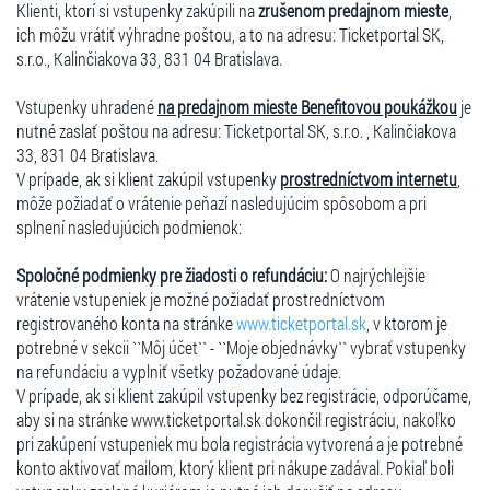
Klienti, ktorí si vstupenky zakúpili na
zrušenom predajnom mieste
,
ich môžu vrátiť výhradne poštou, a to na adresu: Ticketportal SK,
s.r.o., Kalinčiakova 33, 831 04 Bratislava.
Vstupenky uhradené
na predajnom mieste Benefitovou poukážkou
je
nutné zaslať poštou na adresu: Ticketportal SK, s.r.o. , Kalinčiakova
33, 831 04 Bratislava.
V prípade, ak si klient zakúpil vstupenky
prostredníctvom internetu
,
môže požiadať o vrátenie peňazí nasledujúcim spôsobom a pri
splnení nasledujúcich podmienok:
Spoločné podmienky pre žiadosti o refundáciu:
O najrýchlejšie
vrátenie vstupeniek je možné požiadať prostredníctvom
registrovaného konta na stránke
www.ticketportal.sk
, v ktorom je
potrebné v sekcii ``Môj účet`` - ``Moje objednávky`` vybrať vstupenky
na refundáciu a vyplniť všetky požadované údaje.
V prípade, ak si klient zakúpil vstupenky bez registrácie, odporúčame,
aby si na stránke www.ticketportal.sk dokončil registráciu, nakoľko
pri zakúpení vstupeniek mu bola registrácia vytvorená a je potrebné
konto aktivovať mailom, ktorý klient pri nákupe zadával. Pokiaľ boli