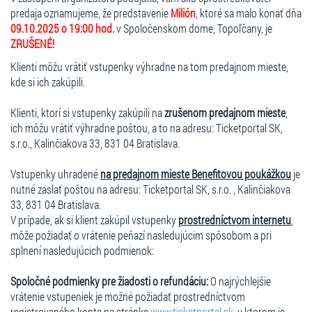
predaja oznamujeme, že predstavenie
Milión
, ktoré sa malo konať dňa
09.10.2025 o 19:00 hod.
v Spoločenskom dome, Topoľčany, je
ZRUŠENÉ!
Klienti môžu vrátiť vstupenky výhradne na tom predajnom mieste,
kde si ich zakúpili.
Klienti, ktorí si vstupenky zakúpili na
zrušenom predajnom mieste
,
ich môžu vrátiť výhradne poštou, a to na adresu: Ticketportal SK,
s.r.o., Kalinčiakova 33, 831 04 Bratislava.
Vstupenky uhradené
na predajnom mieste Benefitovou poukážkou
je
nutné zaslať poštou na adresu: Ticketportal SK, s.r.o. , Kalinčiakova
33, 831 04 Bratislava.
V prípade, ak si klient zakúpil vstupenky
prostredníctvom internetu
,
môže požiadať o vrátenie peňazí nasledujúcim spôsobom a pri
splnení nasledujúcich podmienok:
Spoločné podmienky pre žiadosti o refundáciu:
O najrýchlejšie
vrátenie vstupeniek je možné požiadať prostredníctvom
registrovaného konta na stránke
www.ticketportal.sk
, v ktorom je