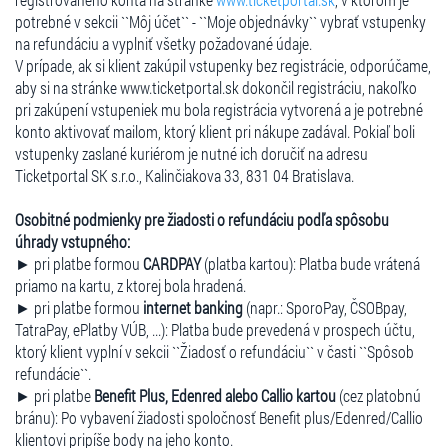
potrebné v sekcii ``Môj účet`` - ``Moje objednávky`` vybrať vstupenky
na refundáciu a vyplniť všetky požadované údaje.
V prípade, ak si klient zakúpil vstupenky bez registrácie, odporúčame,
aby si na stránke www.ticketportal.sk dokončil registráciu, nakoľko
pri zakúpení vstupeniek mu bola registrácia vytvorená a je potrebné
konto aktivovať mailom, ktorý klient pri nákupe zadával. Pokiaľ boli
vstupenky zaslané kuriérom je nutné ich doručiť na adresu
Ticketportal SK s.r.o., Kalinčiakova 33, 831 04 Bratislava.
Osobitné podmienky pre žiadosti o refundáciu podľa spôsobu
úhrady vstupného:
► pri platbe formou
CARDPAY
(platba kartou): Platba bude vrátená
priamo na kartu, z ktorej bola hradená.
► pri platbe formou
internet banking
(napr.: SporoPay, ČSOBpay,
TatraPay, ePlatby VÚB, ...): Platba bude prevedená v prospech účtu,
ktorý klient vyplní v sekcii ``Žiadosť o refundáciu`` v časti ``Spôsob
refundácie``.
► pri platbe
Benefit Plus, Edenred alebo Callio kartou
(cez platobnú
bránu): Po vybavení žiadosti spoločnosť Benefit plus/Edenred/Callio
klientovi pripíše body na jeho konto.