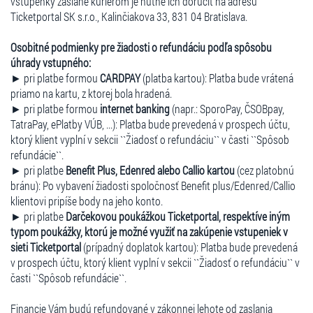
vstupenky zaslané kuriérom je nutné ich doručiť na adresu
Ticketportal SK s.r.o., Kalinčiakova 33, 831 04 Bratislava.
Osobitné podmienky pre žiadosti o refundáciu podľa spôsobu
úhrady vstupného:
► pri platbe formou
CARDPAY
(platba kartou): Platba bude vrátená
priamo na kartu, z ktorej bola hradená.
► pri platbe formou
internet banking
(napr.: SporoPay, ČSOBpay,
TatraPay, ePlatby VÚB, ...): Platba bude prevedená v prospech účtu,
ktorý klient vyplní v sekcii ``Žiadosť o refundáciu`` v časti ``Spôsob
refundácie``.
► pri platbe
Benefit Plus, Edenred alebo Callio kartou
(cez platobnú
bránu): Po vybavení žiadosti spoločnosť Benefit plus/Edenred/Callio
klientovi pripíše body na jeho konto.
► pri platbe
Darčekovou poukážkou Ticketportal, respektíve iným
typom poukážky, ktorú je možné využiť na zakúpenie vstupeniek v
sieti Ticketportal
(prípadný doplatok kartou): Platba bude prevedená
v prospech účtu, ktorý klient vyplní v sekcii ``Žiadosť o refundáciu`` v
časti ``Spôsob refundácie``.
Financie Vám budú refundované v zákonnej lehote od zaslania