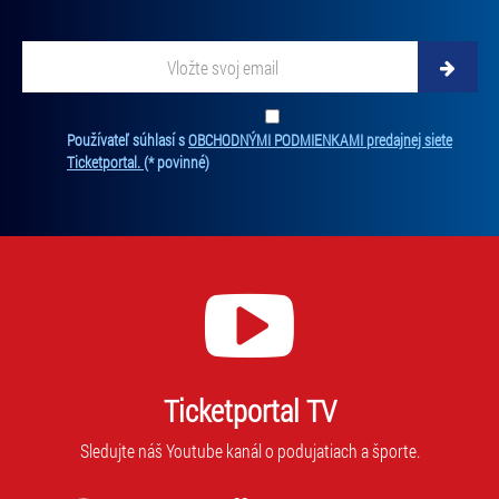
Vložte svoj email
Zadajte svoju e-mailovú adresu, na ktorú vám budeme zasielať novinky.
Ten
Používateľ súhlasí s
OBCHODNÝMI PODMIENKAMI predajnej siete
Ticketportal.
(* povinné)
Ticketportal TV
Sledujte náš Youtube kanál o podujatiach a športe.