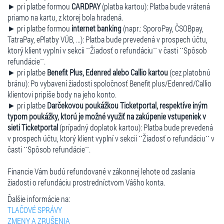
► pri platbe formou
CARDPAY
(platba kartou): Platba bude vrátená
priamo na kartu, z ktorej bola hradená.
► pri platbe formou
internet banking
(napr.: SporoPay, ČSOBpay,
TatraPay, ePlatby VÚB, ...): Platba bude prevedená v prospech účtu,
ktorý klient vyplní v sekcii ``Žiadosť o refundáciu`` v časti ``Spôsob
refundácie``.
► pri platbe
Benefit Plus, Edenred alebo Callio kartou
(cez platobnú
bránu): Po vybavení žiadosti spoločnosť Benefit plus/Edenred/Callio
klientovi pripíše body na jeho konto.
► pri platbe
Darčekovou poukážkou Ticketportal, respektíve iným
typom poukážky, ktorú je možné využiť na zakúpenie vstupeniek v
sieti Ticketportal
(prípadný doplatok kartou): Platba bude prevedená
v prospech účtu, ktorý klient vyplní v sekcii ``Žiadosť o refundáciu`` v
časti ``Spôsob refundácie``.
Financie Vám budú refundované v zákonnej lehote od zaslania
žiadosti o refundáciu prostredníctvom Vášho konta.
Ďalšie informácie na:
TLAČOVÉ SPRÁVY
ZMENY A ZRUŠENIA