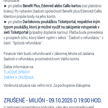
refundácie``.
► pri platbe
Benefit Plus, Edenred alebo Callio kartou
(cez platobnú
bránu): Po vybavení žiadosti spoločnosť Benefit plus/Edenred/Callio
klientovi pripíše body na jeho konto.
► pri platbe
Darčekovou poukážkou Ticketportal, respektíve iným
typom poukážky, ktorú je možné využiť na zakúpenie vstupeniek v
sieti Ticketportal
(prípadný doplatok kartou): Platba bude prevedená
v prospech účtu, ktorý klient vyplní v sekcii ``Žiadosť o refundáciu`` v
časti ``Spôsob refundácie``.
Financie Vám budú refundované v zákonnej lehote od zaslania
žiadosti o refundáciu prostredníctvom Vášho konta.
Ďalšie informácie na:
TLAČOVÉ SPRÁVY
ZMENY A ZRUŠENIA
Vzniknutá situácia nás veľmi mrzí. Za pochopenie ďakujeme.
ZRUŠENÉ - MILIÓN - 09.10.2025 O 19:00 HOD.
V zastúpení organizátora podujatia, vám ako sprostredkovateľ