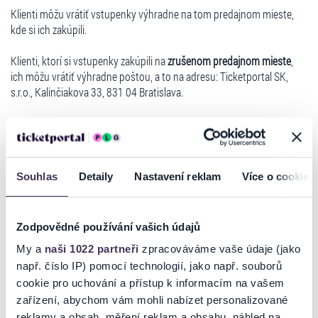
Klienti môžu vrátiť vstupenky výhradne na tom predajnom mieste,
kde si ich zakúpili.
Klienti, ktorí si vstupenky zakúpili na
zrušenom predajnom mieste
,
ich môžu vrátiť výhradne poštou, a to na adresu: Ticketportal SK,
s.r.o., Kalinčiakova 33, 831 04 Bratislava.
Vstupenky uhradené
na predajnom mieste Benefitovou poukážkou
je
nutné zaslať poštou na adresu: Ticketportal SK, s.r.o. , Kalinčiakova
33, 831 04 Bratislava.
V prípade, ak si klient zakúpil vstupenky
prostredníctvom internetu
,
Souhlas
Detaily
Nastavení reklam
Více o cookies
môže požiadať o vrátenie peňazí nasledujúcim spôsobom a pri
splnení nasledujúcich podmienok:
Zodpovědné používání vašich údajů
Spoločné podmienky pre žiadosti o refundáciu:
O najrýchlejšie
vrátenie vstupeniek je možné požiadať prostredníctvom
My a
naši 1022 partneři
zpracováváme vaše údaje (jako
registrovaného konta na stránke
www.ticketportal.sk
, v ktorom je
např. číslo IP) pomocí technologií, jako např. souborů
potrebné v sekcii ``Môj účet`` - ``Moje objednávky`` vybrať vstupenky
cookie pro uchování a přístup k informacím na vašem
na refundáciu a vyplniť všetky požadované údaje.
zařízení, abychom vám mohli nabízet personalizované
V prípade, ak si klient zakúpil vstupenky bez registrácie, odporúčame,
reklamy a obsah, měření reklam a obsahu, náhled na