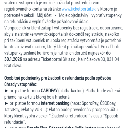
vrátenie vstupeniek je možné požiadať prostredníctvom
registrovaného konta na stránke
www.ticketportal.sk
, v ktorom je
potrebné v sekcii ``Môj účet`` - ``Moje objednávky`` vybrať vstupenky
na refundáciu a vyplniť všetky požadované údaje.
V prípade, ak si klient zakúpil vstupenky bez registrácie, odporúčame,
aby si na stránke www.ticketportal.sk dokončil registráciu, nakoľko
pri zakúpení vstupeniek mu bola registrácia vytvorená a je potrebné
konto aktivovať mailom, ktorý klient pri nákupe zadával. Pokiaľ boli
vstupenky zaslané kuriérom je nutné ich doručiť najneskôr
do
30.1.2026
na adresu Ticketportal SK s.r.o., Kalinčiakova 33, 831 04
Bratislava.
Osobitné podmienky pre žiadosti o refundáciu podľa spôsobu
úhrady vstupného:
► pri platbe formou
CARDPAY
(platba kartou): Platba bude vrátená
priamo na kartu, z ktorej bola hradená.
► pri platbe formou
internet banking
(napr.: SporoPay, ČSOBpay,
TatraPay, ePlatby VÚB, ...): Platba bude prevedená v prospech účtu,
ktorý klient vyplní v sekcii ``Žiadosť o refundáciu`` v časti ``Spôsob
refundácie``.