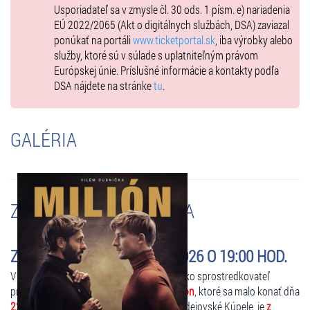
Usporiadateľ sa v zmysle čl. 30 ods. 1 písm. e) nariadenia
EÚ 2022/2065 (Akt o digitálnych službách, DSA) zaviazal
ponúkať na portáli
www.ticketportal.sk
, iba výrobky alebo
služby, ktoré sú v súlade s uplatniteľným právom
Európskej únie. Príslušné informácie a kontakty podľa
DSA nájdete na stránke
tu
.
GALÉRIA
ZMENY A UPOZORNENIA
ZMENENÉ - MILIÓN - 22.1.2026 O 19:00 HOD.
V zastúpení organizátora podujatia, vám ako sprostredkovateľ
predaja oznamujeme, že predstavenie
Milión
, ktoré sa malo konať dňa
22.1.2026 o 19:00 hod.
v Kine Žriedlo, Bardejovské Kúpele, je
z