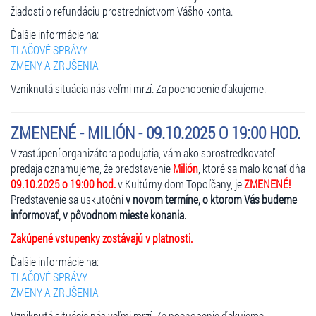
žiadosti o refundáciu prostredníctvom Vášho konta.
Ďalšie informácie na:
TLAČOVÉ SPRÁVY
ZMENY A ZRUŠENIA
Vzniknutá situácia nás veľmi mrzí. Za pochopenie ďakujeme.
ZMENENÉ - MILIÓN - 09.10.2025 O 19:00 HOD.
V zastúpení organizátora podujatia, vám ako sprostredkovateľ
predaja oznamujeme, že predstavenie
Milión
, ktoré sa malo konať dňa
09.10.2025 o 19:00 hod.
v Kultúrny dom Topoľčany, je
ZMENENÉ!
Predstavenie sa uskutoční
v novom termíne, o ktorom Vás budeme
informovať, v pôvodnom mieste konania.
Zakúpené vstupenky zostávajú v platnosti.
Ďalšie informácie na:
TLAČOVÉ SPRÁVY
ZMENY A ZRUŠENIA
Vzniknutá situácia nás veľmi mrzí. Za pochopenie ďakujeme.