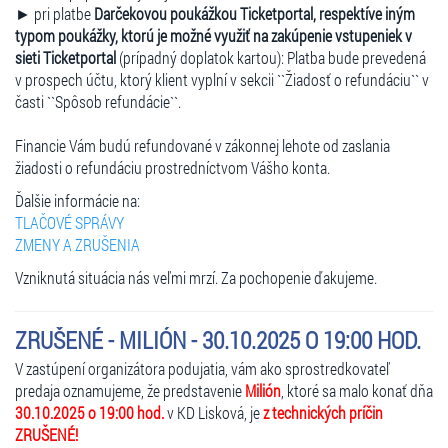
► pri platbe
Darčekovou poukážkou Ticketportal, respektíve iným
typom poukážky, ktorú je možné využiť na zakúpenie vstupeniek v
sieti Ticketportal
(prípadný doplatok kartou): Platba bude prevedená
v prospech účtu, ktorý klient vyplní v sekcii ``Žiadosť o refundáciu`` v
časti ``Spôsob refundácie``.
Financie Vám budú refundované v zákonnej lehote od zaslania
žiadosti o refundáciu prostredníctvom Vášho konta.
Ďalšie informácie na:
TLAČOVÉ SPRÁVY
ZMENY A ZRUŠENIA
Vzniknutá situácia nás veľmi mrzí. Za pochopenie ďakujeme.
ZRUŠENÉ - MILIÓN - 30.10.2025 O 19:00 HOD.
V zastúpení organizátora podujatia, vám ako sprostredkovateľ
predaja oznamujeme, že predstavenie
Milión
, ktoré sa malo konať dňa
30.10.2025 o 19:00 hod.
v KD Lisková, je
z technických príčin
ZRUŠENÉ!