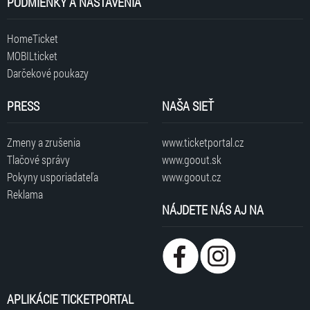
PODMIENKY A NASTAVENIA
HomeTicket
MOBILticket
Darčekové poukazy
PRESS
NAŠA SIEŤ
Zmeny a zrušenia
www.ticketportal.cz
Tlačové správy
www.goout.sk
Pokyny usporiadateľa
www.goout.cz
Reklama
NÁJDETE NÁS AJ NA
APLIKÁCIE TICKETPORTAL