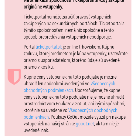
originálne vstupenky.
Ticketportal nemôže zaručiť pravosť vstupeniek
zakúpených na sekundárnych portáloch. Ticketportal s
týmito spoločnosťami nemá nič spoločné a tento
spôsob prepredávania vstupeniek nepodporuje.
Portál
ticketportal.sk
je online trhoviskom. Kúpnu
zmluvu, ktorej predmetom je kúpa vstupenky, uzatvárate
priamo s usporiadateľom, ktorého údaje sú uvedené
priamo v košíku.
Kúpne ceny vstupeniek na toto podujatie je možné
uhradiť len spôsobmi uvedenými vo
Všeobecných
obchodných podmienkach
. Upozorňujeme, že kúpne
ceny vstupeniek na toto podujatie nie je možné uhradiť
prostredníctvom Poukazov GoOut, ani inými spôsobmi,
ktoré nie sú uvedené vo
Všeobecných obchodných
podmienkach
. Poukazy GoOut môžete využiť pri nákupe
vstupeniek na našej stránke
goout.net
, ak tam nie je
uvedené inak.