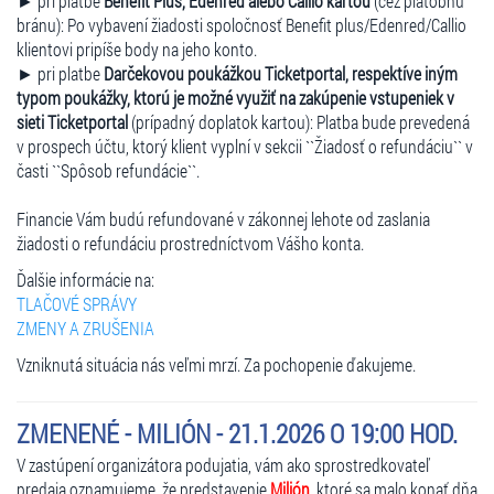
► pri platbe
Benefit Plus, Edenred alebo Callio kartou
(cez platobnú
bránu): Po vybavení žiadosti spoločnosť Benefit plus/Edenred/Callio
klientovi pripíše body na jeho konto.
► pri platbe
Darčekovou poukážkou Ticketportal, respektíve iným
typom poukážky, ktorú je možné využiť na zakúpenie vstupeniek v
sieti Ticketportal
(prípadný doplatok kartou): Platba bude prevedená
v prospech účtu, ktorý klient vyplní v sekcii ``Žiadosť o refundáciu`` v
časti ``Spôsob refundácie``.
Financie Vám budú refundované v zákonnej lehote od zaslania
žiadosti o refundáciu prostredníctvom Vášho konta.
Ďalšie informácie na:
TLAČOVÉ SPRÁVY
ZMENY A ZRUŠENIA
Vzniknutá situácia nás veľmi mrzí. Za pochopenie ďakujeme.
ZMENENÉ - MILIÓN - 21.1.2026 O 19:00 HOD.
V zastúpení organizátora podujatia, vám ako sprostredkovateľ
predaja oznamujeme, že predstavenie
Milión
, ktoré sa malo konať dňa