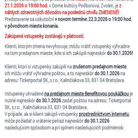
21.1.2026 o 19:00 hod.
v Dome kultúry Podborová, Zvolen, je
z
náhlych zdravotných dôvodov na poslednú chvíľu ZMENENÉ!
Predstavenie sa uskutoční
v novom termíne: 22.3.2026 o 19:00 hod.
v pôvodnom mieste konania.
Zakúpené vstupenky zostávajú v platnosti.
Klienti, ktorým zmena nevyhovuje, môžu vrátiť vstupenky výhradne
na tom predajnom mieste, kde si ich zakúpili najneskôr
do 30.1.2026!
Klienti, ktorí si vstupenky zakúpili na
zrušenom predajnom mieste
,
ich môžu vrátiť výhradne poštou, a to najneskôr
do 30.1.2026
na
adresu: Ticketportal SK, s.r.o., Kalinčiakova 33, 831 04 Bratislava.
Vstupenky uhradené
na predajnom mieste Benefitovou poukážkou
je
nutné najneskôr
do 30.1.2026
zaslať poštou na adresu: Ticketportal
SK, s.r.o. , Kalinčiakova 33, 831 04 Bratislava.
V prípade, ak si klient zakúpil vstupenky
prostredníctvom internetu
,
môže požiadať o vrátenie peňazí najneskôr
do 30.1.2026
nasledujúcim spôsobom a pri splnení nasledujúcich podmienok: