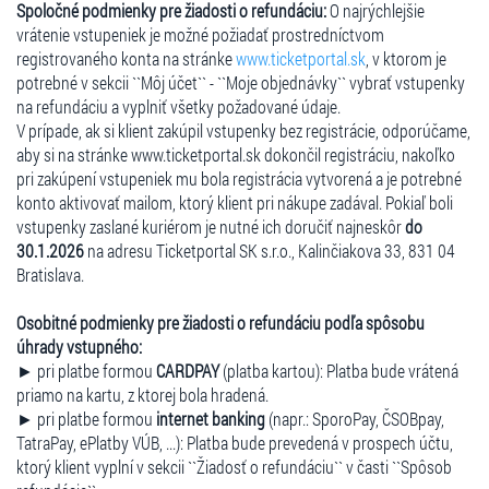
Spoločné podmienky pre žiadosti o refundáciu:
O najrýchlejšie
vrátenie vstupeniek je možné požiadať prostredníctvom
registrovaného konta na stránke
www.ticketportal.sk
, v ktorom je
potrebné v sekcii ``Môj účet`` - ``Moje objednávky`` vybrať vstupenky
na refundáciu a vyplniť všetky požadované údaje.
V prípade, ak si klient zakúpil vstupenky bez registrácie, odporúčame,
aby si na stránke www.ticketportal.sk dokončil registráciu, nakoľko
pri zakúpení vstupeniek mu bola registrácia vytvorená a je potrebné
konto aktivovať mailom, ktorý klient pri nákupe zadával. Pokiaľ boli
vstupenky zaslané kuriérom je nutné ich doručiť najneskôr
do
30.1.2026
na adresu Ticketportal SK s.r.o., Kalinčiakova 33, 831 04
Bratislava.
Osobitné podmienky pre žiadosti o refundáciu podľa spôsobu
úhrady vstupného:
► pri platbe formou
CARDPAY
(platba kartou): Platba bude vrátená
priamo na kartu, z ktorej bola hradená.
► pri platbe formou
internet banking
(napr.: SporoPay, ČSOBpay,
TatraPay, ePlatby VÚB, ...): Platba bude prevedená v prospech účtu,
ktorý klient vyplní v sekcii ``Žiadosť o refundáciu`` v časti ``Spôsob