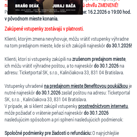
náhlych zdravotných dôvodov na poslednú chvíľu ZMENENÉ!
Predstavenie sa uskutoční
v novom termíne: 16.2.2026 o 19:00 hod.
v pôvodnom mieste konania.
Zakúpené vstupenky zostávajú v platnosti.
Klienti, ktorým zmena nevyhovuje, môžu vrátiť vstupenky výhradne
na tom predajnom mieste, kde si ich zakúpili najneskôr
do 30.1.2026!
Klienti, ktorí si vstupenky zakúpili na
zrušenom predajnom mieste
,
ich môžu vrátiť výhradne poštou, a to najneskôr
do 30.1.2026
na
adresu: Ticketportal SK, s.r.o., Kalinčiakova 33, 831 04 Bratislava.
Vstupenky uhradené
na predajnom mieste Benefitovou poukážkou
je
nutné najneskôr
do 30.1.2026
zaslať poštou na adresu: Ticketportal
SK, s.r.o. , Kalinčiakova 33, 831 04 Bratislava.
V prípade, ak si klient zakúpil vstupenky
prostredníctvom internetu
,
môže požiadať o vrátenie peňazí najneskôr
do 30.1.2026
nasledujúcim spôsobom a pri splnení nasledujúcich podmienok:
Spoločné podmienky pre žiadosti o refundáciu:
O najrýchlejšie