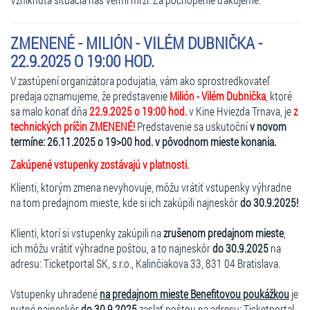
ZMENENÉ - MILIÓN - VILÉM DUBNIČKA -
22.9.2025 O 19:00 HOD.
V zastúpení organizátora podujatia, vám ako sprostredkovateľ
predaja oznamujeme, že predstavenie
Milión - Vilém Dubnička
, ktoré
sa malo konať dňa
22.9.2025 o 19:00 hod.
v Kine Hviezda Trnava, je
z
technických príčin ZMENENÉ!
Predstavenie sa uskutoční
v novom
termíne: 26.11.2025 o 19>00 hod. v pôvodnom mieste konania.
Zakúpené vstupenky zostávajú v platnosti.
Klienti, ktorým zmena nevyhovuje, môžu vrátiť vstupenky výhradne
na tom predajnom mieste, kde si ich zakúpili najneskôr
do 30.9.2025!
Klienti, ktorí si vstupenky zakúpili na
zrušenom predajnom mieste
,
ich môžu vrátiť výhradne poštou, a to najneskôr
do 30.9.2025
na
adresu: Ticketportal SK, s.r.o., Kalinčiakova 33, 831 04 Bratislava.
Vstupenky uhradené
na predajnom mieste Benefitovou poukážkou
je
nutné najneskôr
do 30.9.2025
zaslať poštou na adresu: Ticketportal