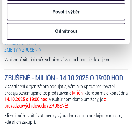
v prospech účtu, ktorý klient vyplní v sekcii ``Žiadosť o refundáciu`` v
používáme např. k analýze návštěvnosti webu nebo k
časti ``Spôsob refundácie``.
personalizaci obsahu a reklam. Tyto informace můžeme
Povolit výběr
také sdílet se svými partnery pro sociální média, inzerci
Financie Vám budú refundované v zákonnej lehote od zaslania
a analýzy. Partneři tyto údaje mohou zkombinovat s
žiadosti o refundáciu prostredníctvom Vášho konta.
Odmítnout
dalšími informacemi, které jste jim poskytli nebo které
Ďalšie informácie na:
získali v důsledku toho, že používáte jejich služby. Jaké
TLAČOVÉ SPRÁVY
typy cookies používáme, naleznete níže. Možnosti
ZMENY A ZRUŠENIA
zpracování upravíte zaškrtnutím příslušné varianty. Svoji
Vzniknutá situácia nás veľmi mrzí. Za pochopenie ďakujeme.
volbu můžete kdykoliv změnit v zápatí stránky v záložce
„Cookies a jejich nastavení“.
ZRUŠENÉ - MILIÓN - 14.10.2025 O 19:00 HOD.
V zastúpení organizátora podujatia, vám ako sprostredkovateľ
predaja oznamujeme, že predstavenie
Milión
, ktoré sa malo konať dňa
14.10.2025 o 19:00 hod.
v Kultúrnom dome Smižany, je
z
prevádzkových dôvodov ZRUŠENÉ!
Klienti môžu vrátiť vstupenky výhradne na tom predajnom mieste,
kde si ich zakúpili.