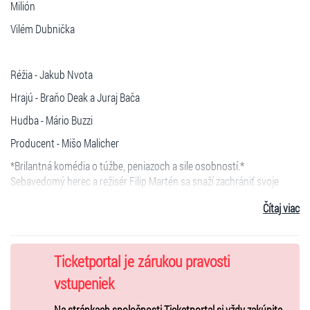
Milión
Vilém Dubnička
Réžia - Jakub Nvota
Hrajú - Braňo Deak a Juraj Bača
Hudba - Mário Buzzi
Producent - Mišo Malicher
*Brilantná komédia o túžbe, peniazoch a sile osobností.*
Sebavedomý herec a režisér Filip Martén sa snaží zachrániť svoje
divadlo – na opravu javiska potrebuje milión eur. Jedinou nádejou je
Čítaj viac
tajomný mecenáš Jean Petitér, ktorý sa na verejnosti nikdy
neukazuje. Stretnutie dvoch výnimočných mužov sa mení na ostrý,
vtipný a nečakaný súboj plný zvratov.
Ticketportal je zárukou pravosti
vstupeniek
Dynamický dialóg, inteligentný humor a herecká energia braňa Deáka
a Juraja Baču sľubujú nezabudnuteľný divadelný zážitok.
Na stránkach spoločnosti Ticketportal si vždy zakúpite