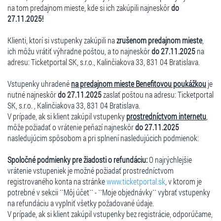
na tom predajnom mieste, kde si ich zakúpili najneskôr
do
27.11.2025!
Klienti, ktorí si vstupenky zakúpili na
zrušenom predajnom mieste
,
ich môžu vrátiť výhradne poštou, a to najneskôr
do 27.11.2025
na
adresu: Ticketportal SK, s.r.o., Kalinčiakova 33, 831 04 Bratislava.
Vstupenky uhradené
na predajnom mieste Benefitovou poukážkou
je
nutné najneskôr
do 27.11.2025
zaslať poštou na adresu: Ticketportal
SK, s.r.o. , Kalinčiakova 33, 831 04 Bratislava.
V prípade, ak si klient zakúpil vstupenky
prostredníctvom internetu
,
môže požiadať o vrátenie peňazí najneskôr
do 27.11.2025
nasledujúcim spôsobom a pri splnení nasledujúcich podmienok:
Spoločné podmienky pre žiadosti o refundáciu:
O najrýchlejšie
vrátenie vstupeniek je možné požiadať prostredníctvom
registrovaného konta na stránke
www.ticketportal.sk
, v ktorom je
potrebné v sekcii ``Môj účet`` - ``Moje objednávky`` vybrať vstupenky
na refundáciu a vyplniť všetky požadované údaje.
V prípade, ak si klient zakúpil vstupenky bez registrácie, odporúčame,