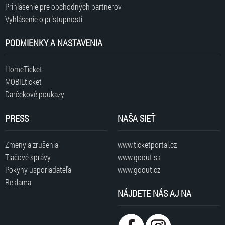
Prihlásenie pre obchodných partnerov
Vyhlásenie o prístupnosti
PODMIENKY A NASTAVENIA
HomeTicket
MOBILticket
Darčekové poukazy
PRESS
NAŠA SIEŤ
Zmeny a zrušenia
www.ticketportal.cz
Tlačové správy
www.goout.sk
Pokyny usporiadateľa
www.goout.cz
Reklama
NÁJDETE NÁS AJ NA