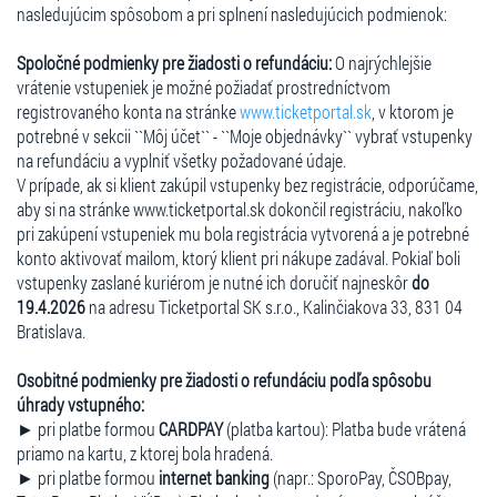
nasledujúcim spôsobom a pri splnení nasledujúcich podmienok:
Spoločné podmienky pre žiadosti o refundáciu:
O najrýchlejšie
vrátenie vstupeniek je možné požiadať prostredníctvom
registrovaného konta na stránke
www.ticketportal.sk
, v ktorom je
potrebné v sekcii ``Môj účet`` - ``Moje objednávky`` vybrať vstupenky
na refundáciu a vyplniť všetky požadované údaje.
V prípade, ak si klient zakúpil vstupenky bez registrácie, odporúčame,
aby si na stránke www.ticketportal.sk dokončil registráciu, nakoľko
pri zakúpení vstupeniek mu bola registrácia vytvorená a je potrebné
konto aktivovať mailom, ktorý klient pri nákupe zadával. Pokiaľ boli
vstupenky zaslané kuriérom je nutné ich doručiť najneskôr
do
19.4.2026
na adresu Ticketportal SK s.r.o., Kalinčiakova 33, 831 04
Bratislava.
Osobitné podmienky pre žiadosti o refundáciu podľa spôsobu
úhrady vstupného:
► pri platbe formou
CARDPAY
(platba kartou): Platba bude vrátená
priamo na kartu, z ktorej bola hradená.
► pri platbe formou
internet banking
(napr.: SporoPay, ČSOBpay,