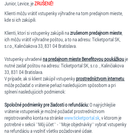
Junior, Levice, je
ZRUŠENÉ!
Klienti môžu vrátiť vstupenky výhradne na tom predajnom mieste,
kde si ich zakúpili.
Klienti, ktorí si vstupenky zakúpili na
zrušenom predajnom mieste
,
ich môžu vrátiť výhradne poštou, a to na adresu: Ticketportal SK,
s.r.o., Kalinčiakova 33, 831 04 Bratislava.
Vstupenky uhradené
na predajnom mieste Benefitovou poukážkou
je
nutné zaslať poštou na adresu: Ticketportal SK, s.r.o. , Kalinčiakova
33, 831 04 Bratislava.
V prípade, ak si klient zakúpil vstupenky
prostredníctvom internetu
,
môže požiadať o vrátenie peňazí nasledujúcim spôsobom a pri
splnení nasledujúcich podmienok:
Spoločné podmienky pre žiadosti o refundáciu:
O najrýchlejšie
vrátenie vstupeniek je možné požiadať prostredníctvom
registrovaného konta na stránke
www.ticketportal.sk
, v ktorom je
potrebné v sekcii ``Môj účet`` - ``Moje objednávky`` vybrať vstupenky
na refundáciu a vyplniť všetky požadované údaje.