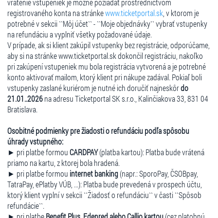
vrátenie vstupeniek je možné požiadať prostredníctvom
registrovaného konta na stránke
www.ticketportal.sk
, v ktorom je
potrebné v sekcii ``Môj účet`` - ``Moje objednávky`` vybrať vstupenky
na refundáciu a vyplniť všetky požadované údaje.
V prípade, ak si klient zakúpil vstupenky bez registrácie, odporúčame,
aby si na stránke www.ticketportal.sk dokončil registráciu, nakoľko
pri zakúpení vstupeniek mu bola registrácia vytvorená a je potrebné
konto aktivovať mailom, ktorý klient pri nákupe zadával. Pokiaľ boli
vstupenky zaslané kuriérom je nutné ich doručiť najneskôr
do
21.01..2026
na adresu Ticketportal SK s.r.o., Kalinčiakova 33, 831 04
Bratislava.
Osobitné podmienky pre žiadosti o refundáciu podľa spôsobu
úhrady vstupného:
► pri platbe formou
CARDPAY
(platba kartou): Platba bude vrátená
priamo na kartu, z ktorej bola hradená.
► pri platbe formou
internet banking
(napr.: SporoPay, ČSOBpay,
TatraPay, ePlatby VÚB, ...): Platba bude prevedená v prospech účtu,
ktorý klient vyplní v sekcii ``Žiadosť o refundáciu`` v časti ``Spôsob
refundácie``.
► pri platbe
Benefit Plus, Edenred alebo Callio kartou
(cez platobnú