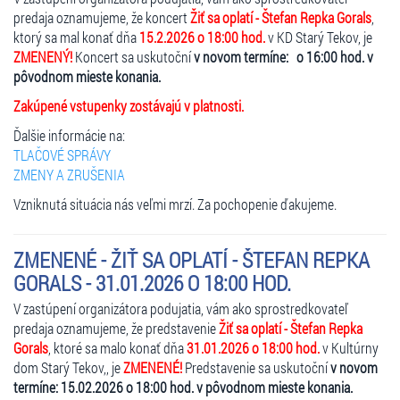
predaja oznamujeme, že koncert
Žiť sa oplatí - Štefan Repka Gorals
,
ktorý sa mal konať dňa
15.2.2026 o 18:00 hod.
v KD Starý Tekov, je
ZMENENÝ!
Koncert sa uskutoční
v novom termíne: o 16:00 hod. v
pôvodnom mieste konania.
Zakúpené vstupenky zostávajú v platnosti.
Ďalšie informácie na:
TLAČOVÉ SPRÁVY
ZMENY A ZRUŠENIA
Vzniknutá situácia nás veľmi mrzí. Za pochopenie ďakujeme.
ZMENENÉ - ŽIŤ SA OPLATÍ - ŠTEFAN REPKA
GORALS - 31.01.2026 O 18:00 HOD.
V zastúpení organizátora podujatia, vám ako sprostredkovateľ
predaja oznamujeme, že predstavenie
Žiť sa oplatí - Štefan Repka
Gorals
, ktoré sa malo konať dňa
31.01.2026 o 18:00 hod.
v Kultúrny
dom Starý Tekov,, je
ZMENENÉ!
Predstavenie sa uskutoční
v novom
termíne: 15.02.2026 o 18:00 hod. v pôvodnom mieste konania.