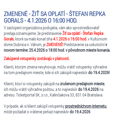
ZMENENÉ - ŽIŤ SA OPLATÍ - ŠTEFAN REPKA
GORALS - 4.1.2026 O 16:00 HOD.
V zastúpení organizátora podujatia, vám ako sprostredkovateľ
predaja oznamujeme, že predstavenie
Žiť sa oplatí - Štefan Repka
Gorals
, ktoré sa malo konať dňa
4.1.2026 o 16:00 hod.
v Kultúrnom
dome Dubnica n. Váhom, je
ZMENENÉ!
Predstavenie sa uskutoční
v
novom termíne: 25.4.2026 o 18:00 hod. v pôvodnom mieste konania.
Zakúpené vstupenky zostávajú v platnosti.
Klienti, ktorým zmena nevyhovuje, môžu vrátiť vstupenky výhradne
na tom predajnom mieste, kde si ich zakúpili najneskôr
do 19.4.2026!
Klienti, ktorí si vstupenky zakúpili na
zrušenom predajnom mieste
,
ich môžu vrátiť výhradne poštou, a to najneskôr
do 19.4.2026
na
adresu: Ticketportal SK, s.r.o., Kalinčiakova 33, 831 04 Bratislava.
V prípade, ak si klient zakúpil vstupenky
prostredníctvom internetu
,
môže požiadať o vrátenie peňazí najneskôr
do 19.4.2026