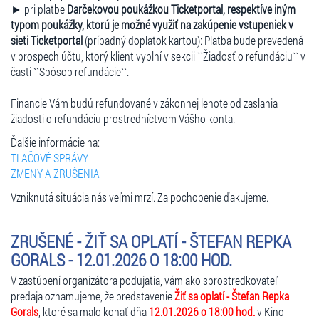
► pri platbe
Darčekovou poukážkou Ticketportal, respektíve iným
typom poukážky, ktorú je možné využiť na zakúpenie vstupeniek v
sieti Ticketportal
(prípadný doplatok kartou): Platba bude prevedená
v prospech účtu, ktorý klient vyplní v sekcii ``Žiadosť o refundáciu`` v
časti ``Spôsob refundácie``.
Financie Vám budú refundované v zákonnej lehote od zaslania
žiadosti o refundáciu prostredníctvom Vášho konta.
Ďalšie informácie na:
TLAČOVÉ SPRÁVY
ZMENY A ZRUŠENIA
Vzniknutá situácia nás veľmi mrzí. Za pochopenie ďakujeme.
ZRUŠENÉ - ŽIŤ SA OPLATÍ - ŠTEFAN REPKA
GORALS - 12.01.2026 O 18:00 HOD.
V zastúpení organizátora podujatia, vám ako sprostredkovateľ
predaja oznamujeme, že predstavenie
Žiť sa oplatí - Štefan Repka
Gorals
, ktoré sa malo konať dňa
12.01.2026 o 18:00 hod.
v Kino