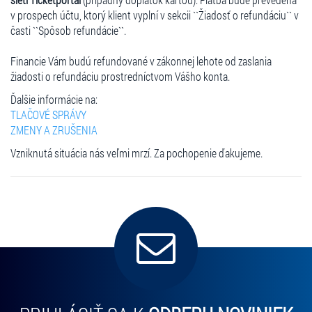
v prospech účtu, ktorý klient vyplní v sekcii ``Žiadosť o refundáciu`` v
časti ``Spôsob refundácie``.
Financie Vám budú refundované v zákonnej lehote od zaslania
žiadosti o refundáciu prostredníctvom Vášho konta.
Ďalšie informácie na:
TLAČOVÉ SPRÁVY
ZMENY A ZRUŠENIA
Vzniknutá situácia nás veľmi mrzí. Za pochopenie ďakujeme.