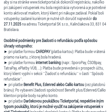
aby si na stránke www.ticketportal.sk dokončil registráciu, nakoľko
pri zakúpení vstupeniek mu bola registrácia vytvorená a je potrebné
konto aktivovať mailom, ktorý klient pri nákupe zadával. Pokiaľ boli
vstupenky zaslané kuriérom je nutné ich doručiť najneskôr
do
27.11.2025
na adresu Ticketportal SK s.r.o., Kalinčiakova 33, 831 04
Bratislava.
Osobitné podmienky pre žiadosti o refundáciu podľa spôsobu
úhrady vstupného:
► pri platbe formou
CARDPAY
(platba kartou): Platba bude vrátená
priamo na kartu, z ktorej bola hradená.
► pri platbe formou
internet banking
(napr.: SporoPay, ČSOBpay,
TatraPay, ePlatby VÚB, ...): Platba bude prevedená v prospech účtu,
ktorý klient vyplní v sekcii ``Žiadosť o refundáciu`` v časti ``Spôsob
refundácie``.
► pri platbe
Benefit Plus, Edenred alebo Callio kartou
(cez platobnú
bránu): Po vybavení žiadosti spoločnosť Benefit plus/Edenred/Callio
klientovi pripíše body na jeho konto.
► pri platbe
Darčekovou poukážkou Ticketportal, respektíve iným
typom poukážky, ktorú je možné využiť na zakúpenie vstupeniek v
sieti Ticketportal
(prípadný doplatok kartou): Platba bude prevedená