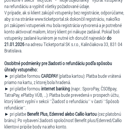
na refundáciu a vyplniť všetky požadované údaje.
V prípade, ak si klient zakúpil vstupenky bez registrácie, odporúčame,
aby si na stránke www.ticketportal.sk dokončil registráciu, nakoľko
pri zakúpení vstupeniek mu bola registrácia vytvorená a je potrebné
konto aktivovať mailom, ktorý klient pri nákupe zadával. Pokiaľ boli
vstupenky zaslané kuriérom je nutné ich doručiť najneskôr
do
21.01.2026
na adresu Ticketportal SK s.r.o., Kalinčiakova 33, 831 04
Bratislava.
Osobitné podmienky pre žiadosti o refundáciu podľa spôsobu
úhrady vstupného:
► pri platbe formou
CARDPAY
(platba kartou): Platba bude vrátená
priamo na kartu, z ktorej bola hradená.
► pri platbe formou
internet banking
(napr.: SporoPay, ČSOBpay,
TatraPay, ePlatby VÚB, ...): Platba bude prevedená v prospech účtu,
ktorý klient vyplní v sekcii ``Žiadosť o refundáciu`` v časti ``Spôsob
refundácie``.
► pri platbe
Benefit Plus, Edenred alebo Callio kartou
(cez platobnú
bránu): Po vybavení žiadosti spoločnosť Benefit plus/Edenred/Callio
klientovi pripíše body na jeho konto.