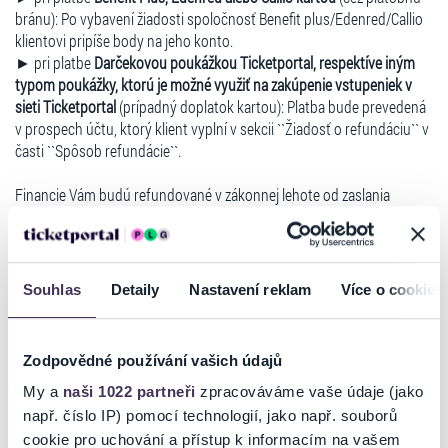
bránu): Po vybavení žiadosti spoločnosť Benefit plus/Edenred/Callio
klientovi pripíše body na jeho konto.
► pri platbe
Darčekovou poukážkou Ticketportal, respektíve iným
typom poukážky, ktorú je možné využiť na zakúpenie vstupeniek v
sieti Ticketportal
(prípadný doplatok kartou): Platba bude prevedená
v prospech účtu, ktorý klient vyplní v sekcii ``Žiadosť o refundáciu`` v
časti ``Spôsob refundácie``.
Financie Vám budú refundované v zákonnej lehote od zaslania
žiadosti o refundáciu prostredníctvom Vášho konta.
Ďalšie informácie na:
TLAČOVÉ SPRÁVY
Souhlas
Detaily
Nastavení reklam
Více o cookies
ZMENY A ZRUŠENIA
Vzniknutá situácia nás veľmi mrzí. Za pochopenie ďakujeme.
Zodpovědné používání vašich údajů
ZRUŠENÉ - ŽIŤ SA OPLATÍ - ŠTEFAN REPKA
My a
naši 1022 partneři
zpracováváme vaše údaje (jako
GORALS - 11.01.2026 O 16:00 HOD.
např. číslo IP) pomocí technologií, jako např. souborů
cookie pro uchování a přístup k informacím na vašem
V zastúpení organizátora podujatia, vám ako sprostredkovateľ