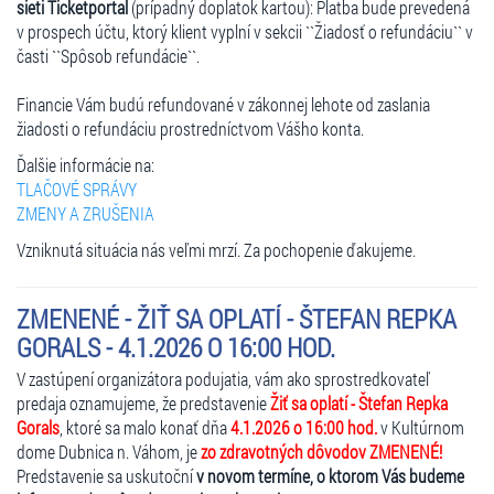
sieti Ticketportal
(prípadný doplatok kartou): Platba bude prevedená
v prospech účtu, ktorý klient vyplní v sekcii ``Žiadosť o refundáciu`` v
časti ``Spôsob refundácie``.
Financie Vám budú refundované v zákonnej lehote od zaslania
žiadosti o refundáciu prostredníctvom Vášho konta.
Ďalšie informácie na:
TLAČOVÉ SPRÁVY
ZMENY A ZRUŠENIA
Vzniknutá situácia nás veľmi mrzí. Za pochopenie ďakujeme.
ZMENENÉ - ŽIŤ SA OPLATÍ - ŠTEFAN REPKA
GORALS - 4.1.2026 O 16:00 HOD.
V zastúpení organizátora podujatia, vám ako sprostredkovateľ
predaja oznamujeme, že predstavenie
Žiť sa oplatí - Štefan Repka
Gorals
, ktoré sa malo konať dňa
4.1.2026 o 16:00 hod.
v Kultúrnom
dome Dubnica n. Váhom, je
zo zdravotných dôvodov ZMENENÉ!
Predstavenie sa uskutoční
v novom termíne, o ktorom Vás budeme