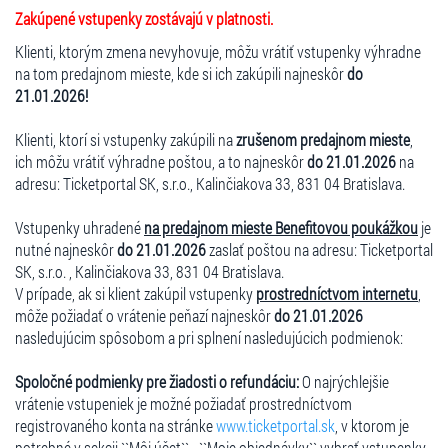
Zakúpené vstupenky zostávajú v platnosti.
Klienti, ktorým zmena nevyhovuje, môžu vrátiť vstupenky výhradne
na tom predajnom mieste, kde si ich zakúpili najneskôr
do
21.01.2026!
Klienti, ktorí si vstupenky zakúpili na
zrušenom predajnom mieste
,
ich môžu vrátiť výhradne poštou, a to najneskôr
do 21.01.2026
na
adresu: Ticketportal SK, s.r.o., Kalinčiakova 33, 831 04 Bratislava.
Vstupenky uhradené
na predajnom mieste Benefitovou poukážkou
je
nutné najneskôr
do 21.01.2026
zaslať poštou na adresu: Ticketportal
SK, s.r.o. , Kalinčiakova 33, 831 04 Bratislava.
V prípade, ak si klient zakúpil vstupenky
prostredníctvom internetu
,
môže požiadať o vrátenie peňazí najneskôr
do 21.01.2026
nasledujúcim spôsobom a pri splnení nasledujúcich podmienok:
Spoločné podmienky pre žiadosti o refundáciu:
O najrýchlejšie
vrátenie vstupeniek je možné požiadať prostredníctvom
registrovaného konta na stránke
www.ticketportal.sk
, v ktorom je
potrebné v sekcii ``Môj účet`` - ``Moje objednávky`` vybrať vstupenky