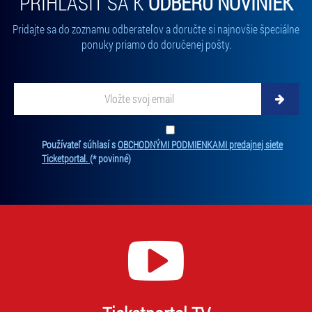
PRIHLÁSIŤ SA K
ODBERU NOVINIEK
Pridajte sa do zoznamu odberateľov a doručte si najnovšie špeciálne
ponuky priamo do doručenej pošty.
Vložte svoj email
Zadajte svoju e-mailovú adresu, na ktorú vám budeme zasielať novinky.
Ten
Používateľ súhlasí s
OBCHODNÝMI PODMIENKAMI predajnej siete
Ticketportal.
(* povinné)