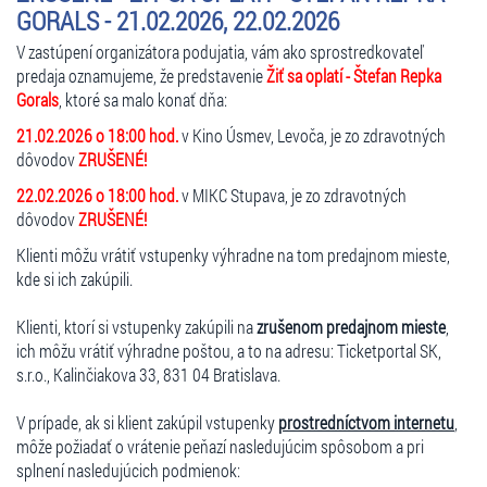
GORALS - 21.02.2026, 22.02.2026
V zastúpení organizátora podujatia, vám ako sprostredkovateľ
predaja oznamujeme, že predstavenie
Žiť sa oplatí - Štefan Repka
Gorals
, ktoré sa malo konať dňa:
21.02.2026 o 18:00 hod.
v Kino Úsmev, Levoča, je
zo zdravotných
dôvodov
ZRUŠENÉ!
22.02.2026 o 18:00 hod.
v MIKC Stupava, je
zo zdravotných
dôvodov
ZRUŠENÉ!
Klienti môžu vrátiť vstupenky výhradne na tom predajnom mieste,
kde si ich zakúpili.
Klienti, ktorí si vstupenky zakúpili na
zrušenom predajnom mieste
,
ich môžu vrátiť výhradne poštou, a to na adresu: Ticketportal SK,
s.r.o., Kalinčiakova 33, 831 04 Bratislava.
V prípade, ak si klient zakúpil vstupenky
prostredníctvom internetu
,
môže požiadať o vrátenie peňazí nasledujúcim spôsobom a pri
splnení nasledujúcich podmienok: