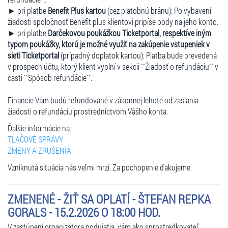
► pri platbe
Benefit Plus kartou
(cez platobnú bránu): Po vybavení
žiadosti spoločnosť Benefit plus klientovi pripíše body na jeho konto.
► pri platbe
Darčekovou poukážkou Ticketportal, respektíve iným
typom poukážky, ktorú je možné využiť na zakúpenie vstupeniek v
sieti Ticketportal
(prípadný doplatok kartou): Platba bude prevedená
v prospech účtu, ktorý klient vyplní v sekcii ``Žiadosť o refundáciu`` v
časti ``Spôsob refundácie``.
Financie Vám budú refundované v zákonnej lehote od zaslania
žiadosti o refundáciu prostredníctvom Vášho konta.
Ďalšie informácie na:
TLAČOVÉ SPRÁVY
ZMENY A ZRUŠENIA
Vzniknutá situácia nás veľmi mrzí. Za pochopenie ďakujeme.
ZMENENÉ - ŽIŤ SA OPLATÍ - ŠTEFAN REPKA
GORALS - 15.2.2026 O 18:00 HOD.
V zastúpení organizátora podujatia, vám ako sprostredkovateľ