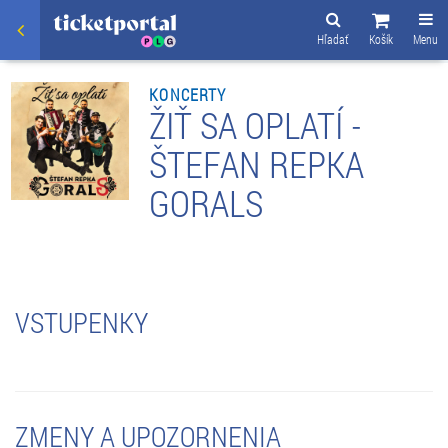
Hľadať
Košík
Menu
KONCERTY
ŽIŤ SA OPLATÍ -
ŠTEFAN REPKA
GORALS
VSTUPENKY
ZMENY A UPOZORNENIA