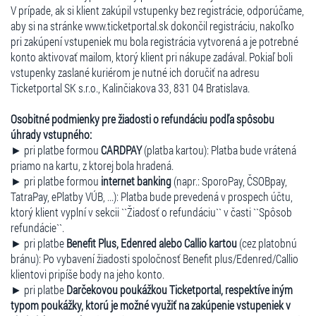
V prípade, ak si klient zakúpil vstupenky bez registrácie, odporúčame,
aby si na stránke www.ticketportal.sk dokončil registráciu, nakoľko
pri zakúpení vstupeniek mu bola registrácia vytvorená a je potrebné
konto aktivovať mailom, ktorý klient pri nákupe zadával. Pokiaľ boli
vstupenky zaslané kuriérom je nutné ich doručiť na adresu
Ticketportal SK s.r.o., Kalinčiakova 33, 831 04 Bratislava.
Osobitné podmienky pre žiadosti o refundáciu podľa spôsobu
úhrady vstupného:
► pri platbe formou
CARDPAY
(platba kartou): Platba bude vrátená
priamo na kartu, z ktorej bola hradená.
► pri platbe formou
internet banking
(napr.: SporoPay, ČSOBpay,
TatraPay, ePlatby VÚB, ...): Platba bude prevedená v prospech účtu,
ktorý klient vyplní v sekcii ``Žiadosť o refundáciu`` v časti ``Spôsob
refundácie``.
► pri platbe
Benefit Plus, Edenred alebo Callio kartou
(cez platobnú
bránu): Po vybavení žiadosti spoločnosť Benefit plus/Edenred/Callio
klientovi pripíše body na jeho konto.
► pri platbe
Darčekovou poukážkou Ticketportal, respektíve iným
typom poukážky, ktorú je možné využiť na zakúpenie vstupeniek v