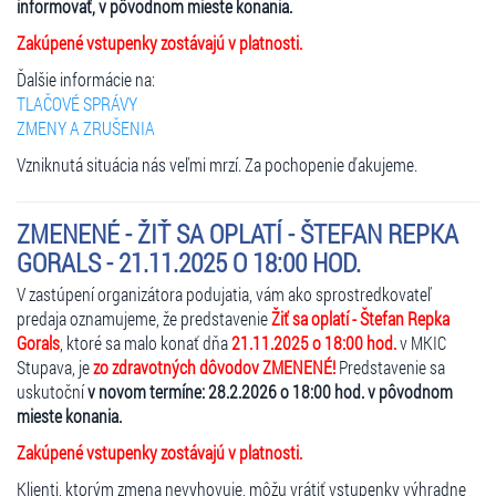
informovať, v pôvodnom mieste konania.
Zakúpené vstupenky zostávajú v platnosti.
Ďalšie informácie na:
TLAČOVÉ SPRÁVY
ZMENY A ZRUŠENIA
Vzniknutá situácia nás veľmi mrzí. Za pochopenie ďakujeme.
ZMENENÉ - ŽIŤ SA OPLATÍ - ŠTEFAN REPKA
GORALS - 21.11.2025 O 18:00 HOD.
V zastúpení organizátora podujatia, vám ako sprostredkovateľ
predaja oznamujeme, že predstavenie
Žiť sa oplatí - Štefan Repka
Gorals
, ktoré sa malo konať dňa
21.11.2025 o 18:00 hod.
v MKIC
Stupava, je
zo zdravotných dôvodov ZMENENÉ!
Predstavenie sa
uskutoční
v novom termíne: 28.2.2026 o 18:00 hod. v pôvodnom
mieste konania.
Zakúpené vstupenky zostávajú v platnosti.
Klienti, ktorým zmena nevyhovuje, môžu vrátiť vstupenky výhradne