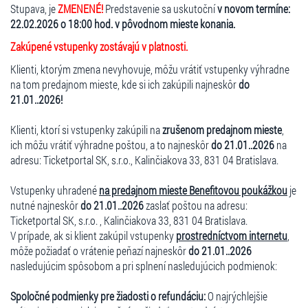
Stupava, je
ZMENENÉ!
Predstavenie sa uskutoční
v novom termíne:
22.02.2026 o 18:00 hod. v pôvodnom mieste konania.
Zakúpené vstupenky zostávajú v platnosti.
Klienti, ktorým zmena nevyhovuje, môžu vrátiť vstupenky výhradne
na tom predajnom mieste, kde si ich zakúpili najneskôr
do
21.01..2026!
Klienti, ktorí si vstupenky zakúpili na
zrušenom predajnom mieste
,
ich môžu vrátiť výhradne poštou, a to najneskôr
do 21.01..2026
na
adresu: Ticketportal SK, s.r.o., Kalinčiakova 33, 831 04 Bratislava.
Vstupenky uhradené
na predajnom mieste Benefitovou poukážkou
je
nutné najneskôr
do 21.01..2026
zaslať poštou na adresu:
Ticketportal SK, s.r.o. , Kalinčiakova 33, 831 04 Bratislava.
V prípade, ak si klient zakúpil vstupenky
prostredníctvom internetu
,
môže požiadať o vrátenie peňazí najneskôr
do 21.01..2026
nasledujúcim spôsobom a pri splnení nasledujúcich podmienok:
Spoločné podmienky pre žiadosti o refundáciu:
O najrýchlejšie