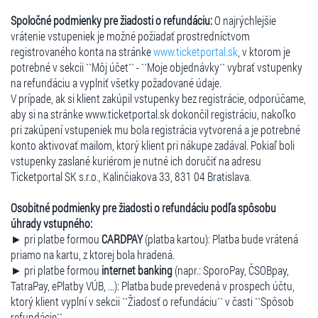
Spoločné podmienky pre žiadosti o refundáciu:
O najrýchlejšie
vrátenie vstupeniek je možné požiadať prostredníctvom
registrovaného konta na stránke
www.ticketportal.sk
, v ktorom je
potrebné v sekcii ``Môj účet`` - ``Moje objednávky`` vybrať vstupenky
na refundáciu a vyplniť všetky požadované údaje.
V prípade, ak si klient zakúpil vstupenky bez registrácie, odporúčame,
aby si na stránke www.ticketportal.sk dokončil registráciu, nakoľko
pri zakúpení vstupeniek mu bola registrácia vytvorená a je potrebné
konto aktivovať mailom, ktorý klient pri nákupe zadával. Pokiaľ boli
vstupenky zaslané kuriérom je nutné ich doručiť na adresu
Ticketportal SK s.r.o., Kalinčiakova 33, 831 04 Bratislava.
Osobitné podmienky pre žiadosti o refundáciu podľa spôsobu
úhrady vstupného:
► pri platbe formou
CARDPAY
(platba kartou): Platba bude vrátená
priamo na kartu, z ktorej bola hradená.
► pri platbe formou
internet banking
(napr.: SporoPay, ČSOBpay,
TatraPay, ePlatby VÚB, ...): Platba bude prevedená v prospech účtu,
ktorý klient vyplní v sekcii ``Žiadosť o refundáciu`` v časti ``Spôsob
refundácie``.