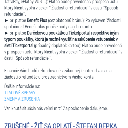
TatraPay, ePlatby VÚB, ...): Platba bude prevedená v prospech účtu,
ktorý klient vyplní v sekcii ``Žiadosť o refundáciu`` v časti ``Spôsob
refundácie``.
► pri platbe
Benefit Plus
(cez platobnú bránu): Po vybavení žiadosti
spoločnosť Benefit plus pripíše body na jeho konto.
► pri platbe
Darčekovou poukážkou Ticketportal, respektíve iným
typom poukážky, ktorú je možné využiť na zakúpenie vstupeniek v
sieti Ticketportal
(prípadný doplatok kartou): Platba bude prevedená
v prospech účtu, ktorý klient vyplní v sekcii ``Žiadosť o refundáciu`` v
časti ``Spôsob refundácie``.
Financie Vám budú refundované v zákonnej lehote od zaslania
žiadosti o refundáciu prostredníctvom Vášho konta.
Ďalšie informácie na:
TLAČOVÉ SPRÁVY
ZMENY A ZRUŠENIA
Vzniknutá situácia nás veľmi mrzí. Za pochopenie ďakujeme.
ZRUŠENÉ - ŽIŤ SA OPLATÍ - ŠTEFAN REPKA