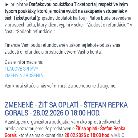
► pri platbe
Darčekovou poukážkou Ticketportal, respektíve iným
typom poukážky, ktorú je možné využiť na zakúpenie vstupeniek v
sieti Ticketportal
(prípadný doplatok kartou): Platba bude prevedená
v prospech účtu, ktorý klient vyplní v sekcii ``Žiadosť o refundáciu`` v
časti ``Spôsob refundácie``.
Financie Vám budú refundované v zákonnej lehote od zaslania
žiadosti o refundáciu prostredníctvom Vášho konta.
Ďalšie informácie na:
TLAČOVÉ SPRÁVY
ZMENY A ZRUŠENIA
Vzniknutá situácia nás veľmi mrzí. Za pochopenie ďakujeme.
ZMENENÉ - ŽIŤ SA OPLATÍ - ŠTEFAN REPKA
GORALS - 28.02.2026 O 18:00 HOD.
V zastúpení organizátora podujatia, vám ako sprostredkovateľ
predaja oznamujeme, že predstavenie
Žiť sa oplatí - Štefan Repka
Gorals
, ktoré sa malo konať dňa
28.02.2026 o 18:00 hod.
v MKIC