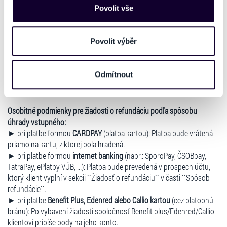
našich webových stránkách. Tyto informace mohou
Povolit vše
potrebné v sekcii ``Môj účet`` - ``Moje objednávky`` vybrať vstupenky
představovat osobní údaje. Získané informace
na refundáciu a vyplniť všetky požadované údaje.
používáme např. k analýze návštěvnosti webu nebo k
V prípade, ak si klient zakúpil vstupenky bez registrácie, odporúčame,
personalizaci obsahu a reklam. Tyto informace můžeme
Povolit výběr
aby si na stránke www.ticketportal.sk dokončil registráciu, nakoľko
také sdílet se svými partnery pro sociální média, inzerci
pri zakúpení vstupeniek mu bola registrácia vytvorená a je potrebné
a analýzy. Partneři tyto údaje mohou zkombinovat s
konto aktivovať mailom, ktorý klient pri nákupe zadával. Pokiaľ boli
Odmítnout
vstupenky zaslané kuriérom je nutné ich doručiť na adresu
dalšími informacemi, které jste jim poskytli nebo které
Ticketportal SK s.r.o., Kalinčiakova 33, 831 04 Bratislava.
získali v důsledku toho, že používáte jejich služby. Jaké
typy cookies používáme, naleznete níže. Možnosti
Osobitné podmienky pre žiadosti o refundáciu podľa spôsobu
zpracování upravíte zaškrtnutím příslušné varianty. Svoji
úhrady vstupného:
volbu můžete kdykoliv změnit v zápatí stránky v záložce
► pri platbe formou
CARDPAY
(platba kartou): Platba bude vrátená
„Cookies a jejich nastavení“.
priamo na kartu, z ktorej bola hradená.
► pri platbe formou
internet banking
(napr.: SporoPay, ČSOBpay,
TatraPay, ePlatby VÚB, ...): Platba bude prevedená v prospech účtu,
ktorý klient vyplní v sekcii ``Žiadosť o refundáciu`` v časti ``Spôsob
refundácie``.
► pri platbe
Benefit Plus, Edenred alebo Callio kartou
(cez platobnú
bránu): Po vybavení žiadosti spoločnosť Benefit plus/Edenred/Callio
klientovi pripíše body na jeho konto.