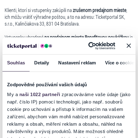
Klienti, ktorí si vstupenky zakúpili na
zrušenom predajnom mieste
,
ich môžu vrátiť výhradne poštou, a to na adresu: Ticketportal SK,
s.r.o., Kalinčiakova 33, 831 04 Bratislava.
Vstupenky uhradené
na predajnom mieste Benefitovou poukážkou
je
nutné zaslať poštou na adresu: Ticketportal SK, s.r.o. , Kalinčiakova
33, 831 04 Bratislava.
V prípade, ak si klient zakúpil vstupenky
prostredníctvom internetu
,
Souhlas
Detaily
Nastavení reklam
Více o cookies
môže požiadať o vrátenie peňazí nasledujúcim spôsobom a pri
splnení nasledujúcich podmienok:
Spoločné podmienky pre žiadosti o refundáciu:
O najrýchlejšie
Zodpovědné používání vašich údajů
vrátenie vstupeniek je možné požiadať prostredníctvom
My a
naši 1022 partneři
zpracováváme vaše údaje (jako
registrovaného konta na stránke
www.ticketportal.sk
, v ktorom je
např. číslo IP) pomocí technologií, jako např. souborů
potrebné v sekcii ``Môj účet`` - ``Moje objednávky`` vybrať vstupenky
cookie pro uchování a přístup k informacím na vašem
na refundáciu a vyplniť všetky požadované údaje.
zařízení, abychom vám mohli nabízet personalizované
V prípade, ak si klient zakúpil vstupenky bez registrácie, odporúčame,
reklamy a obsah, měření reklam a obsahu, náhled na
aby si na stránke www.ticketportal.sk dokončil registráciu, nakoľko
návštěvníky a vývoj produktů. Máte možnosti ohledně
pri zakúpení vstupeniek mu bola registrácia vytvorená a je potrebné