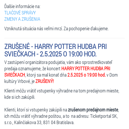
Ďalšie informácie na:
TLAČOVÉ SPRÁVY
ZMENY A ZRUŠENIA
Vzniknutá situácia nás veľmi mrzí. Za pochopenie ďakujeme.
ZRUŠENÉ - HARRY POTTER HUDBA PRI
SVIEČKACH - 2.5.2025 O 19:00 HOD.
V zastúpení organizátora podujatia, vám ako sprostredkovateľ
predaja oznamujeme, že koncert
HARRY POTTER HUDBA PRI
SVIEČKACH
, ktorý sa mal konať dňa
2.5.2025 o 19:00 hod.
v Dom
kultúry Vrbové, je
ZRUŠENÝ!
Klienti môžu vrátiť vstupenky výhradne na tom predajnom mieste,
kde si ich zakúpili.
Klienti, ktorí si vstupenky zakúpili na
zrušenom predajnom mieste
,
ich môžu vrátiť výhradne poštou, a to na adresu: Ticketportal SK,
s.r.o., Kalinčiakova 33, 831 04 Bratislava.