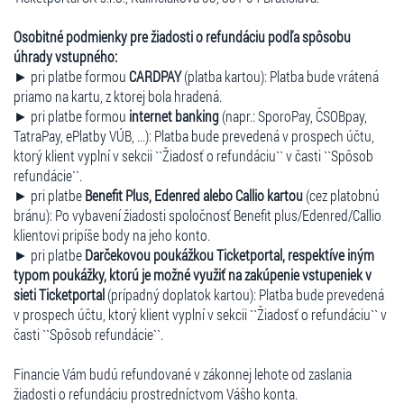
Osobitné podmienky pre žiadosti o refundáciu podľa spôsobu
úhrady vstupného:
► pri platbe formou
CARDPAY
(platba kartou): Platba bude vrátená
priamo na kartu, z ktorej bola hradená.
► pri platbe formou
internet banking
(napr.: SporoPay, ČSOBpay,
TatraPay, ePlatby VÚB, ...): Platba bude prevedená v prospech účtu,
ktorý klient vyplní v sekcii ``Žiadosť o refundáciu`` v časti ``Spôsob
refundácie``.
► pri platbe
Benefit Plus, Edenred alebo Callio kartou
(cez platobnú
bránu): Po vybavení žiadosti spoločnosť Benefit plus/Edenred/Callio
klientovi pripíše body na jeho konto.
► pri platbe
Darčekovou poukážkou Ticketportal, respektíve iným
typom poukážky, ktorú je možné využiť na zakúpenie vstupeniek v
sieti Ticketportal
(prípadný doplatok kartou): Platba bude prevedená
v prospech účtu, ktorý klient vyplní v sekcii ``Žiadosť o refundáciu`` v
časti ``Spôsob refundácie``.
Financie Vám budú refundované v zákonnej lehote od zaslania
žiadosti o refundáciu prostredníctvom Vášho konta.