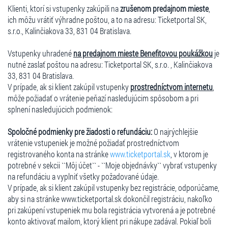
Klienti, ktorí si vstupenky zakúpili na
zrušenom predajnom mieste
,
ich môžu vrátiť výhradne poštou, a to na adresu: Ticketportal SK,
s.r.o., Kalinčiakova 33, 831 04 Bratislava.
Vstupenky uhradené
na predajnom mieste Benefitovou poukážkou
je
nutné zaslať poštou na adresu: Ticketportal SK, s.r.o. , Kalinčiakova
33, 831 04 Bratislava.
V prípade, ak si klient zakúpil vstupenky
prostredníctvom internetu
,
môže požiadať o vrátenie peňazí nasledujúcim spôsobom a pri
splnení nasledujúcich podmienok:
Spoločné podmienky pre žiadosti o refundáciu:
O najrýchlejšie
vrátenie vstupeniek je možné požiadať prostredníctvom
registrovaného konta na stránke
www.ticketportal.sk
, v ktorom je
potrebné v sekcii ``Môj účet`` - ``Moje objednávky`` vybrať vstupenky
na refundáciu a vyplniť všetky požadované údaje.
V prípade, ak si klient zakúpil vstupenky bez registrácie, odporúčame,
aby si na stránke www.ticketportal.sk dokončil registráciu, nakoľko
pri zakúpení vstupeniek mu bola registrácia vytvorená a je potrebné
konto aktivovať mailom, ktorý klient pri nákupe zadával. Pokiaľ boli