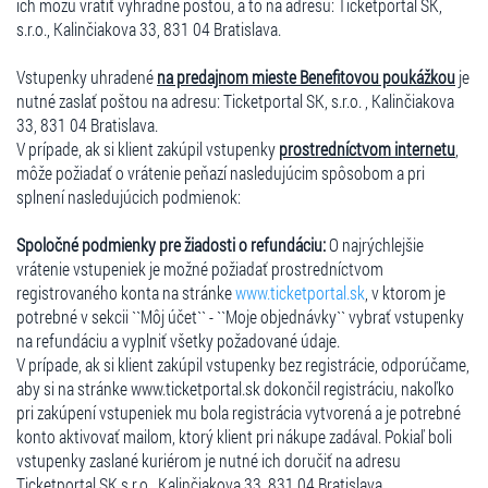
ich môžu vrátiť výhradne poštou, a to na adresu: Ticketportal SK,
s.r.o., Kalinčiakova 33, 831 04 Bratislava.
Vstupenky uhradené
na predajnom mieste Benefitovou poukážkou
je
nutné zaslať poštou na adresu: Ticketportal SK, s.r.o. , Kalinčiakova
33, 831 04 Bratislava.
V prípade, ak si klient zakúpil vstupenky
prostredníctvom internetu
,
môže požiadať o vrátenie peňazí nasledujúcim spôsobom a pri
splnení nasledujúcich podmienok:
Spoločné podmienky pre žiadosti o refundáciu:
O najrýchlejšie
vrátenie vstupeniek je možné požiadať prostredníctvom
registrovaného konta na stránke
www.ticketportal.sk
, v ktorom je
potrebné v sekcii ``Môj účet`` - ``Moje objednávky`` vybrať vstupenky
na refundáciu a vyplniť všetky požadované údaje.
V prípade, ak si klient zakúpil vstupenky bez registrácie, odporúčame,
aby si na stránke www.ticketportal.sk dokončil registráciu, nakoľko
pri zakúpení vstupeniek mu bola registrácia vytvorená a je potrebné
konto aktivovať mailom, ktorý klient pri nákupe zadával. Pokiaľ boli
vstupenky zaslané kuriérom je nutné ich doručiť na adresu
Ticketportal SK s.r.o., Kalinčiakova 33, 831 04 Bratislava.