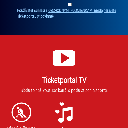
Zadajte svoju e-mailovú adresu, na ktorú vám budeme zasielať novinky.
Ten
Používateľ súhlasí s
OBCHODNÝMI PODMIENKAMI predajnej siete
Ticketportal.
(* povinné)
Ticketportal TV
Sledujte náš Youtube kanál o podujatiach a športe.