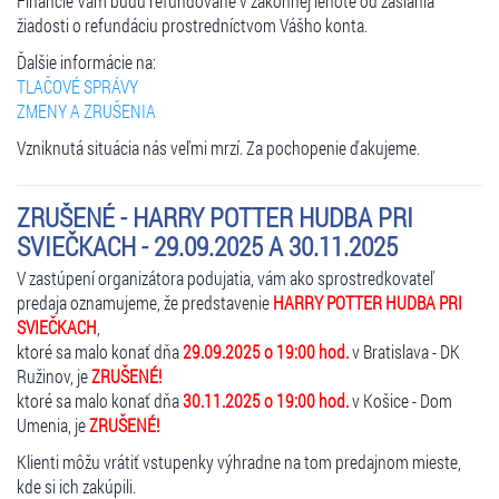
Financie Vám budú refundované v zákonnej lehote od zaslania
žiadosti o refundáciu prostredníctvom Vášho konta.
Ďalšie informácie na:
TLAČOVÉ SPRÁVY
ZMENY A ZRUŠENIA
Vzniknutá situácia nás veľmi mrzí. Za pochopenie ďakujeme.
ZRUŠENÉ - HARRY POTTER HUDBA PRI
SVIEČKACH - 29.09.2025 A 30.11.2025
V zastúpení organizátora podujatia, vám ako sprostredkovateľ
predaja oznamujeme, že predstavenie
HARRY POTTER HUDBA PRI
SVIEČKACH
,
ktoré sa malo konať dňa
29.09.2025 o 19:00 hod.
v Bratislava - DK
Ružinov, je
ZRUŠENÉ!
ktoré sa malo konať dňa
30.11.2025 o 19:00 hod.
v Košice - Dom
Umenia, je
ZRUŠENÉ!
Klienti môžu vrátiť vstupenky výhradne na tom predajnom mieste,
kde si ich zakúpili.