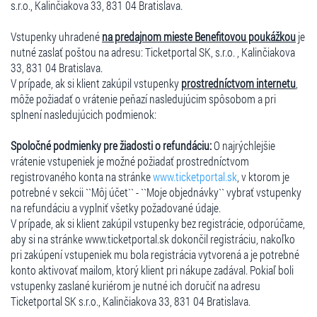
s.r.o., Kalinčiakova 33, 831 04 Bratislava.
Vstupenky uhradené
na predajnom mieste Benefitovou poukážkou
je
nutné zaslať poštou na adresu: Ticketportal SK, s.r.o. , Kalinčiakova
33, 831 04 Bratislava.
V prípade, ak si klient zakúpil vstupenky
prostredníctvom internetu
,
môže požiadať o vrátenie peňazí nasledujúcim spôsobom a pri
splnení nasledujúcich podmienok:
Spoločné podmienky pre žiadosti o refundáciu:
O najrýchlejšie
vrátenie vstupeniek je možné požiadať prostredníctvom
registrovaného konta na stránke
www.ticketportal.sk
, v ktorom je
potrebné v sekcii ``Môj účet`` - ``Moje objednávky`` vybrať vstupenky
na refundáciu a vyplniť všetky požadované údaje.
V prípade, ak si klient zakúpil vstupenky bez registrácie, odporúčame,
aby si na stránke www.ticketportal.sk dokončil registráciu, nakoľko
pri zakúpení vstupeniek mu bola registrácia vytvorená a je potrebné
konto aktivovať mailom, ktorý klient pri nákupe zadával. Pokiaľ boli
vstupenky zaslané kuriérom je nutné ich doručiť na adresu
Ticketportal SK s.r.o., Kalinčiakova 33, 831 04 Bratislava.