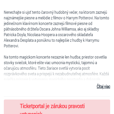
Nenechajte si ujsť tento čarovný hudobný večer, na ktorom zaznejú
najznámejšie piesne a melódie z filmov o Harrym Potterovi. Na tomto
jedinečnom klavírnom koncerte zaznejú filmové piesne od
päťnásobného držiteľa Oscara Johna Williamsa, ako aj skladby
Patricka Doyla, Nicolasa Hoopera a oscarového skladateľa
Alexandra Desplata a ponúknu to najlepšie z hudby k Harrymu
Potterovi.
Na tomto magickom koncerte nezaznie len hudba; priestor osvetlia
stovky sviečok, ktoré ešte viac umocnia mystickú, tajomnú a
očarujúcu atmosféru. Tieto žiariace svetlá vytvoria pocit
rozprávkového sveta a prispejú k nezabudnuteľnej atmosfére. Každá
sviečka prispeje k vytvoreniu magického prostredia a dokonale
doplní hudobný zážitok.
Čítaj viac
KLAVIRISTI:
Ticketportal je zárukou pravosti
Matej Arendárik