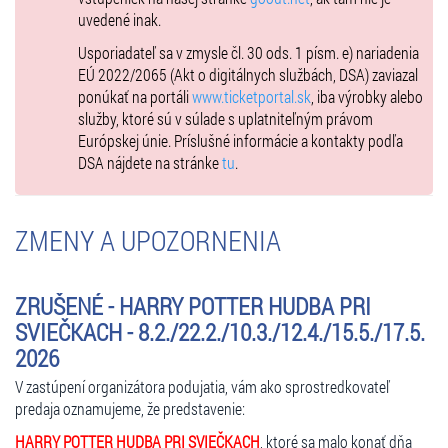
uvedené inak.
Usporiadateľ sa v zmysle čl. 30 ods. 1 písm. e) nariadenia
EÚ 2022/2065 (Akt o digitálnych službách, DSA) zaviazal
ponúkať na portáli
www.ticketportal.sk
, iba výrobky alebo
služby, ktoré sú v súlade s uplatniteľným právom
Európskej únie. Príslušné informácie a kontakty podľa
DSA nájdete na stránke
tu
.
ZMENY A UPOZORNENIA
ZRUŠENÉ - HARRY POTTER HUDBA PRI
SVIEČKACH - 8.2./22.2./10.3./12.4./15.5./17.5.
2026
V zastúpení organizátora podujatia, vám ako sprostredkovateľ
predaja oznamujeme, že predstavenie:
HARRY POTTER HUDBA PRI SVIEČKACH
, ktoré sa malo konať dňa