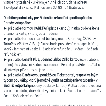
vstupenky zaslané kuriérom je nutné ich doručiť na adresu
Ticketportal SK s.r.o., Kalinčiakova 33, 831 04 Bratislava.
Osobitné podmienky pre žiadosti o refundáciu podľa spôsobu
úhrady vstupného:
► pri platbe formou
CARDPAY
(platba kartou): Platba bude vrátená
priamo na kartu, z ktorej bola hradená.
► pri platbe formou
internet banking
(napr.: SporoPay, ČSOBpay,
TatraPay, ePlatby VÚB, ...): Platba bude prevedená v prospech účtu,
ktorý klient vyplní v sekcii ``Žiadosť o refundáciu`` v časti ``Spôsob
refundácie``.
► pri platbe
Benefit Plus, Edenred alebo Callio kartou
(cez platobnú
bránu): Po vybavení žiadosti spoločnosť Benefit plus/Edenred/Callio
klientovi pripíše body na jeho konto.
► pri platbe
Darčekovou poukážkou Ticketportal, respektíve iným
typom poukážky, ktorú je možné využiť na zakúpenie vstupeniek v
sieti Ticketportal
(prípadný doplatok kartou): Platba bude prevedená
v prospech účtu, ktorý klient vyplní v sekcii ``Žiadosť o refundáciu`` v
časti ``Spôsob refundácie``.