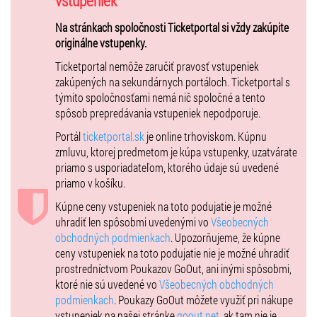
vstupeniek
Alexandr Starý
Na stránkach spoločnosti Ticketportal si vždy zakúpite
František Panáček
originálne vstupenky.
Lucia Kubátová
Ticketportal nemôže zaručiť pravosť vstupeniek
zakúpených na sekundárnych portáloch. Ticketportal s
Miroslav Beinhauer
týmito spoločnosťami nemá nič spoločné a tento
Jakub Uhlík
spôsob prepredávania vstupeniek nepodporuje.
Tomáš Vrána
Portál
ticketportal.sk
je online trhoviskom. Kúpnu
zmluvu, ktorej predmetom je kúpa vstupenky, uzatvárate
priamo s usporiadateľom, ktorého údaje sú uvedené
priamo v košíku.
Kúpne ceny vstupeniek na toto podujatie je možné
uhradiť len spôsobmi uvedenými vo
Všeobecných
obchodných podmienkach
. Upozorňujeme, že kúpne
ceny vstupeniek na toto podujatie nie je možné uhradiť
prostredníctvom Poukazov GoOut, ani inými spôsobmi,
ktoré nie sú uvedené vo
Všeobecných obchodných
podmienkach
. Poukazy GoOut môžete využiť pri nákupe
vstupeniek na našej stránke
goout.net
, ak tam nie je