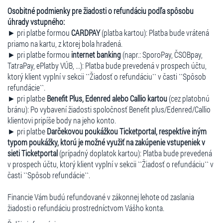
Osobitné podmienky pre žiadosti o refundáciu podľa spôsobu
úhrady vstupného:
► pri platbe formou
CARDPAY
(platba kartou): Platba bude vrátená
priamo na kartu, z ktorej bola hradená.
► pri platbe formou
internet banking
(napr.: SporoPay, ČSOBpay,
TatraPay, ePlatby VÚB, ...): Platba bude prevedená v prospech účtu,
ktorý klient vyplní v sekcii ``Žiadosť o refundáciu`` v časti ``Spôsob
refundácie``.
► pri platbe
Benefit Plus, Edenred alebo Callio kartou
(cez platobnú
bránu): Po vybavení žiadosti spoločnosť Benefit plus/Edenred/Callio
klientovi pripíše body na jeho konto.
► pri platbe
Darčekovou poukážkou Ticketportal, respektíve iným
typom poukážky, ktorú je možné využiť na zakúpenie vstupeniek v
sieti Ticketportal
(prípadný doplatok kartou): Platba bude prevedená
v prospech účtu, ktorý klient vyplní v sekcii ``Žiadosť o refundáciu`` v
časti ``Spôsob refundácie``.
Financie Vám budú refundované v zákonnej lehote od zaslania
žiadosti o refundáciu prostredníctvom Vášho konta.