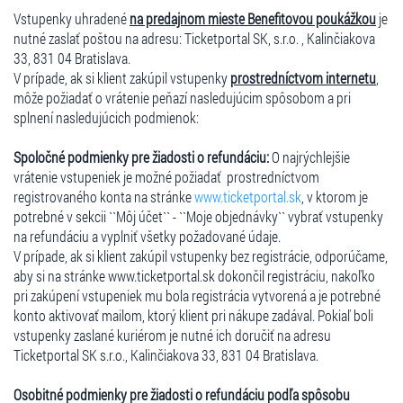
Vstupenky uhradené
na predajnom mieste Benefitovou poukážkou
je
nutné zaslať poštou na adresu: Ticketportal SK, s.r.o. , Kalinčiakova
33, 831 04 Bratislava.
V prípade, ak si klient zakúpil vstupenky
prostredníctvom internetu
,
môže požiadať o vrátenie peňazí nasledujúcim spôsobom a pri
splnení nasledujúcich podmienok:
Spoločné podmienky pre žiadosti o refundáciu:
O najrýchlejšie
vrátenie vstupeniek je možné požiadať prostredníctvom
registrovaného konta na stránke
www.ticketportal.sk
, v ktorom je
potrebné v sekcii ``Môj účet`` - ``Moje objednávky`` vybrať vstupenky
na refundáciu a vyplniť všetky požadované údaje.
V prípade, ak si klient zakúpil vstupenky bez registrácie, odporúčame,
aby si na stránke www.ticketportal.sk dokončil registráciu, nakoľko
pri zakúpení vstupeniek mu bola registrácia vytvorená a je potrebné
konto aktivovať mailom, ktorý klient pri nákupe zadával. Pokiaľ boli
vstupenky zaslané kuriérom je nutné ich doručiť na adresu
Ticketportal SK s.r.o., Kalinčiakova 33, 831 04 Bratislava.
Osobitné podmienky pre žiadosti o refundáciu podľa spôsobu