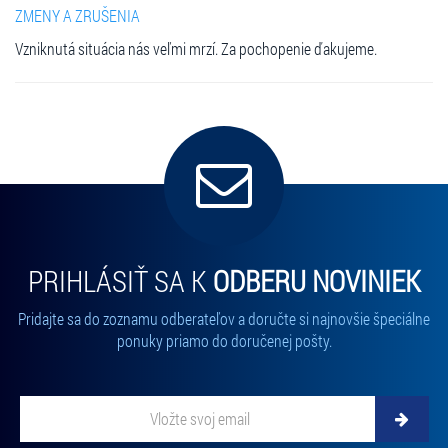
ZMENY A ZRUŠENIA
Vzniknutá situácia nás veľmi mrzí. Za pochopenie ďakujeme.
PRIHLÁSIŤ SA K
ODBERU NOVINIEK
Pridajte sa do zoznamu odberateľov a doručte si najnovšie špeciálne
ponuky priamo do doručenej pošty.
Vložte svoj email