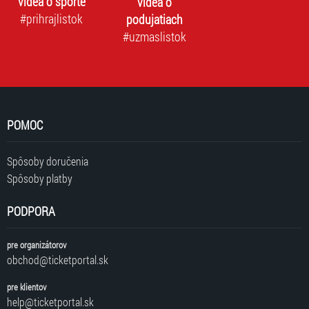
videá o športe
videá o
#prihrajlistok
podujatiach
#uzmaslistok
POMOC
Spôsoby doručenia
Spôsoby platby
PODPORA
pre organizátorov
obchod@ticketportal.sk
pre klientov
help@ticketportal.sk