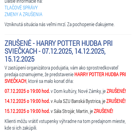
Ďalšie informácie na:
TLAČOVÉ SPRÁVY
ZMENY A ZRUŠENIA
Vzniknutá situácia nás veľmi mrzí. Za pochopenie ďakujeme.
ZRUŠENÉ - HARRY POTTER HUDBA PRI
SVIEČKACH - 07.12.2025, 14.12.2025,
15.12.2025
V zastúpení organizátora podujatia, vám ako sprostredkovateľ
predaja oznamujeme, že predstavenie
HARRY POTTER HUDBA PRI
SVIEČKACH
, ktoré sa malo konať dňa:
07.12.2025 o 19:00 hod.
v Dom kultúry, Nové Zámky, je
ZRUŠENÉ!
14.12.2025 o 19:00 hod.
v Aula SZU Banská Bystrica, je
ZRUŠENÉ!
15.12.2025 o 19:00 hod.
v Sála Strojár, Martin, je
ZRUŠENÉ!
Klienti môžu vrátiť vstupenky výhradne na tom predajnom mieste,
kde si ich zakúpili.