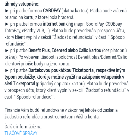
úhrady vstupného:
► pri platbe formou
CARDPAY
(platba kartou): Platba bude vrátená
priamo na kartu, z ktorej bola hradená.
► pri platbe formou
internet banking
(napr.: SporoPay, ČSOBpay,
TatraPay, ePlatby VÚB, ...): Platba bude prevedená v prospech účtu,
ktorý klient vyplní v sekcii ``Žiadosť o refundáciu`` v časti ``Spôsob
refundácie``.
► pri platbe
Benefit Plus, Edenred alebo Callio kartou
(cez platobnú
bránu): Po vybavení žiadosti spoločnosť Benefit plus/Edenred/Callio
klientovi pripíše body na jeho konto.
► pri platbe
Darčekovou poukážkou Ticketportal, respektíve iným
typom poukážky, ktorú je možné využiť na zakúpenie vstupeniek v
sieti Ticketportal
(prípadný doplatok kartou): Platba bude prevedená
v prospech účtu, ktorý klient vyplní v sekcii ``Žiadosť o refundáciu`` v
časti ``Spôsob refundácie``.
Financie Vám budú refundované v zákonnej lehote od zaslania
žiadosti o refundáciu prostredníctvom Vášho konta.
Ďalšie informácie na:
TLAČOVÉ SPRÁVY