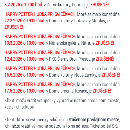
8.2.2026 o 19:00 hod.
v Dome kultúry, Poprad, je
ZRUŠENÉ!
HARRY POTTER HUDBA PRI SVIEČKACH
, ktoré sa malo konať dňa
22.2.2026 o 19:00 hod.
v Dome kultúry Liptovský Mikuláš, je
ZRUŠENÉ!
HARRY POTTER HUDBA PRI SVIEČKACH
, ktoré sa malo konať dňa
10.3.2026 o 19:00 hod.
v Nitrianska galéria, Nitra, je
ZRUŠENÉ!
HARRY POTTER HUDBA PRI SVIEČKACH
, ktoré sa malo konať dňa
12.4.2026 o 19:00 hod.
v PKO Čierny Orol, Prešov, je
ZRUŠENÉ!
HARRY POTTER HUDBA PRI SVIEČKACH
, ktoré sa malo konať dňa
15.5.2026 o 19:00 hod.
v Dome kultúry, Nové Zámky, je
ZRUŠENÉ!
HARRY POTTER HUDBA PRI SVIEČKACH
, ktoré sa malo konať dňa
17.5.2026 o 19:00 hod.
v Dome umenia, Košice, je
ZRUŠENÉ!
Klienti môžu vrátiť vstupenky výhradne na tom predajnom mieste,
kde si ich zakúpili.
Klienti, ktorí si vstupenky zakúpili na
zrušenom predajnom mieste
,
ich môžu vrátiť výhradne poštou, a to na adresu: Ticketportal SK,