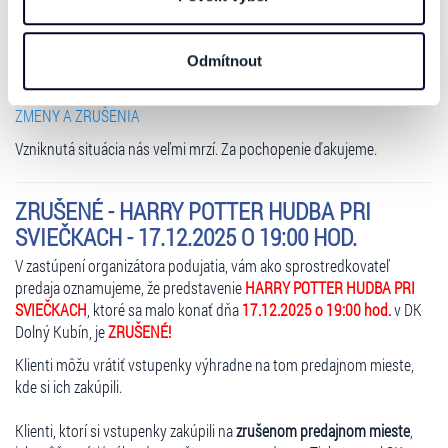
Financie Vám budú refundované v zákonnej lehote od zaslania
také sdílet se svými partnery pro sociální média, inzerci
žiadosti o refundáciu prostredníctvom Vášho konta.
a analýzy. Partneři tyto údaje mohou zkombinovat s
Odmítnout
dalšími informacemi, které jste jim poskytli nebo které
Ďalšie informácie na:
získali v důsledku toho, že používáte jejich služby. Jaké
TLAČOVÉ SPRÁVY
ZMENY A ZRUŠENIA
typy cookies používáme, naleznete níže. Možnosti
zpracování upravíte zaškrtnutím příslušné varianty. Svoji
Vzniknutá situácia nás veľmi mrzí. Za pochopenie ďakujeme.
volbu můžete kdykoliv změnit v zápatí stránky v záložce
„Cookies a jejich nastavení“.
ZRUŠENÉ - HARRY POTTER HUDBA PRI
SVIEČKACH - 17.12.2025 O 19:00 HOD.
V zastúpení organizátora podujatia, vám ako sprostredkovateľ
predaja oznamujeme, že predstavenie
HARRY POTTER HUDBA PRI
SVIEČKACH
, ktoré sa malo konať dňa
17.12.2025 o 19:00 hod.
v DK
Dolný Kubín, je
ZRUŠENÉ!
Klienti môžu vrátiť vstupenky výhradne na tom predajnom mieste,
kde si ich zakúpili.
Klienti, ktorí si vstupenky zakúpili na
zrušenom predajnom mieste
,