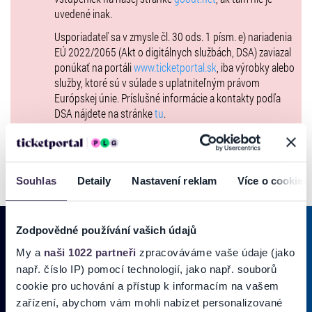
uvedené inak.
Usporiadateľ sa v zmysle čl. 30 ods. 1 písm. e) nariadenia
EÚ 2022/2065 (Akt o digitálnych službách, DSA) zaviazal
ponúkať na portáli
www.ticketportal.sk
, iba výrobky alebo
služby, ktoré sú v súlade s uplatniteľným právom
Európskej únie. Príslušné informácie a kontakty podľa
DSA nájdete na stránke
tu
.
Souhlas
Detaily
Nastavení reklam
Více o cookies
Zodpovědné používání vašich údajů
My a
naši 1022 partneři
zpracováváme vaše údaje (jako
PRIHLÁSIŤ SA K
ODBERU NOVINIEK
např. číslo IP) pomocí technologií, jako např. souborů
cookie pro uchování a přístup k informacím na vašem
Pridajte sa do zoznamu odberateľov a doručte si najnovšie špeciálne
zařízení, abychom vám mohli nabízet personalizované