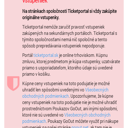
vstupeniek
Na stránkach spoločnosti Ticketportal si vždy zakúpite
originálne vstupenky.
Ticketportal nemôže zaručiť pravosť vstupeniek
zakúpených na sekundárnych portáloch. Ticketportal s
týmito spoločnosťami nemá nič spoločné a tento
spôsob prepredávania vstupeniek nepodporuje.
Portál
ticketportal.sk
je online trhoviskom. Kúpnu
zmluvu, ktorej predmetom je kúpa vstupenky, uzatvárate
priamo s usporiadateľom, ktorého údaje sú uvedené
priamo v košíku.
Kúpne ceny vstupeniek na toto podujatie je možné
uhradiť len spôsobmi uvedenými vo
Všeobecných
obchodných podmienkach
. Upozorňujeme, že kúpne
ceny vstupeniek na toto podujatie nie je možné uhradiť
prostredníctvom Poukazov GoOut, ani inými spôsobmi,
ktoré nie sú uvedené vo
Všeobecných obchodných
podmienkach
. Poukazy GoOut môžete využiť pri nákupe
vstupeniek na našej stránke
goout.net
, ak tam nie je