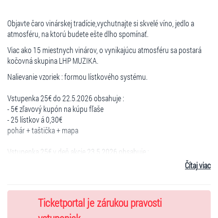
Objavte čaro vinárskej tradície,vychutnajte si skvelé víno, jedlo a
atmosféru, na ktorú budete ešte dlho spomínať.
Viac ako 15 miestnych vinárov, o vynikajúcu atmosféru sa postará
kočovná skupina LHP MUZIKA.
Nalievanie vzoriek : formou lístkového systému.
Vstupenka 25€ do 22.5.2026 obsahuje :
- 5€ zľavový kupón na kúpu fľaše
- 25 lístkov á 0,30€
pohár + taštička + mapa
Vstupenka 25€ v deň akcie 23.5.2026 obsahuje :
- 5€ zľavový kupón na kúpu fľaše
Čítaj viac
- 15 lístkov á 0,30€
pohár +taštička +mapa
Ticketportal je zárukou pravosti