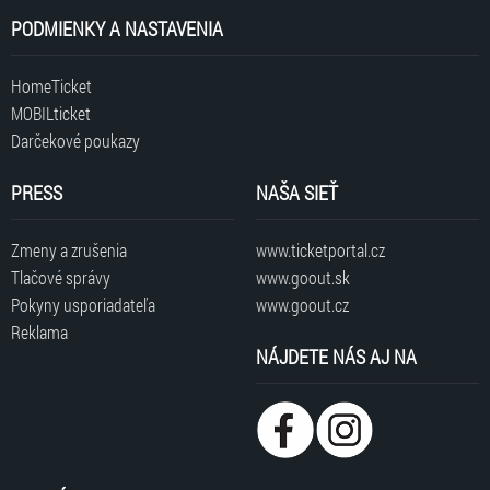
PODMIENKY A NASTAVENIA
HomeTicket
MOBILticket
Darčekové poukazy
PRESS
NAŠA SIEŤ
Zmeny a zrušenia
www.ticketportal.cz
Tlačové správy
www.goout.sk
Pokyny usporiadateľa
www.goout.cz
Reklama
NÁJDETE NÁS AJ NA