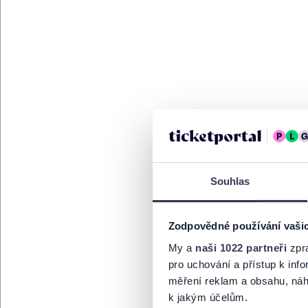
Souhlas
Zodpovědné používání vaši
My a
naši 1022 partneři
zpra
pro uchování a přístup k in
měření reklam a obsahu, náh
k jakým účelům.