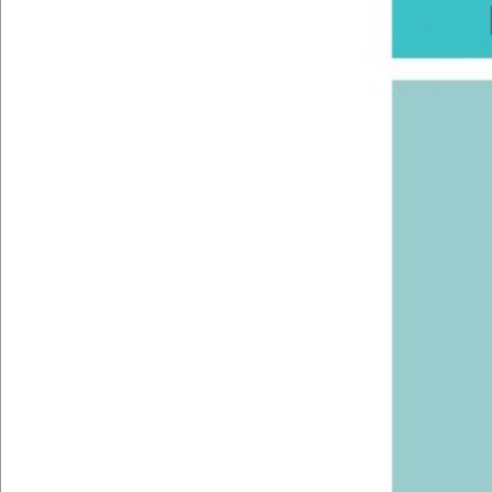
Kúpiť vstupenky
Popis podujatia
Na mape
Pozvite aj priateľov: