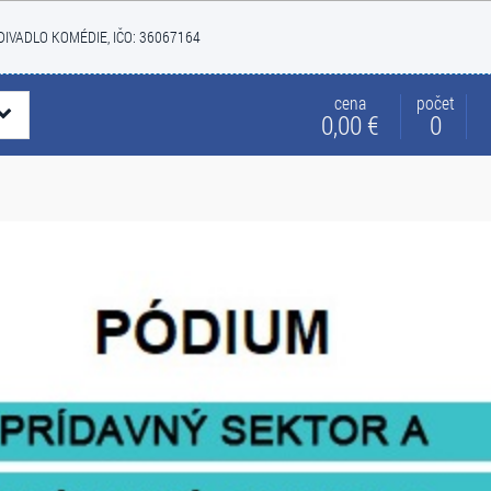
: DIVADLO KOMÉDIE, IČO: 36067164
cena
počet
0,00 €
0
DIVADLO
DIVADLO KOMÉDIE
KLIMAKTÉRIUM 3
15. septembra 2026 - 25. januára 2027
Dátum:
Bratislava, Martin, Piešťany, Rajec, Trnava, Li
Miesto:
VSTUPENKY