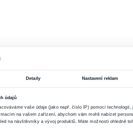
KLIMAKTÉRIUM 3
Piatok
4
Dec 2026
Historická radnica
18:00
KOŠICE
KLIMAKTÉRIUM 3
Sobota
5
Dec 2026
Kino Scala
18:00
PREŠOV
Detaily
Nastavení reklam
KLIMAKTÉRIUM 3
Pondelok
14
Dec 2026
DK Ružinov - Veľká sála
ch údajů
19:00
BRATISLAVA
cováváme vaše údaje (jako např. číslo IP) pomocí technologií, 
formacím na vašem zařízení, abychom vám mohli nabízet person
KLIMAKTÉRIUM 3
Štvrtok
led na návštěvníky a vývoj produktů. Máte možnosti ohledně to
21