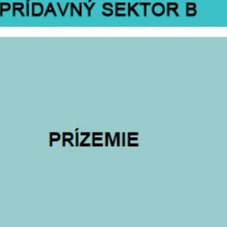
KLIMAKTÉRIUM 3
Utorok
15.9. 2026 - 19.00 hod - 1. premiéra
15
Sep 2026
DK Ružinov - Veľká sála
19:00
BRATISLAVA
KLIMAKTÉRIUM 3
Streda
16
16.9. 2026 - 19.00 hod - 2. premiéra
Sep 2026
DK Ružinov - Veľká sála
19:00
BRATISLAVA
KLIMAKTÉRIUM 3
Pondelok
21
Sep 2026
Sála Strojár
18:00
MARTIN
KLIMAKTÉRIUM 3
Utorok