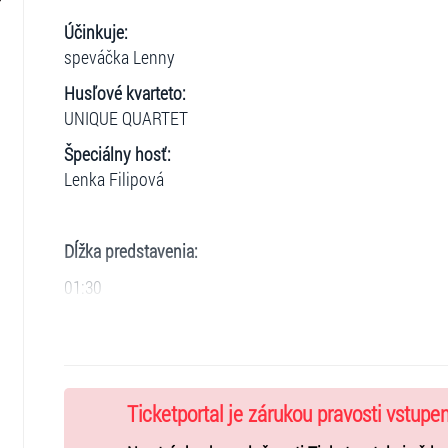
Účinkuje:
speváčka Lenny
Husľové kvarteto:
UNIQUE QUARTET
Špeciálny hosť:
Lenka Filipová
Dĺžka predstavenia:
01:30
Počet prestávok:
0
Ticketportal je zárukou pravosti vstupe
Niekoľkonásobná držiteľka hudobných cien Anděl, spe