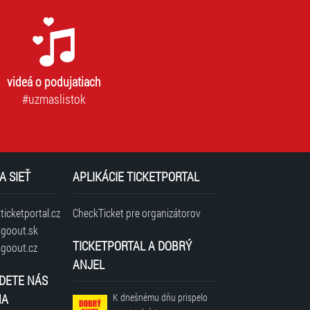
videá o podujatiach
#uzmaslistok
A SIEŤ
APLIKÁCIE TICKETPORTAL
icketportal.cz
CheckTicket pre organizátorov
goout.sk
TICKETPORTAL A DOBRÝ
goout.cz
ANJEL
DETE NÁS
NA
K dnešnému dňu prispelo