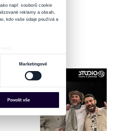
jako např. souborů cookie
alizované reklamy a obsah,
ho, kdo vaše údaje používá a
 metrů
sk prstu)
 podrobnostmi
. Svůj souhlas
Marketingové
es“), které mohou sbírat
ce mohou představovat
nalizaci obsahu a reklam.
Povolit vše
Partneři tyto údaje mohou
 že používáte jejich služby.
lušné varianty. Svoji volbu