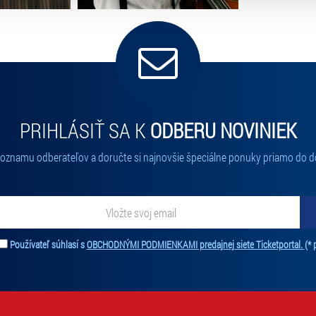
PRIHLÁSIŤ SA K
ODBERU NOVINIEK
 zoznamu odberateľov a doručte si najnovšie špeciálne ponuky priamo do d
ať novinky. Vaša adresa nebude zdieľaná s tretími stranami.
Používateľ súhlasí s
OBCHODNÝMI PODMIENKAMI predajnej siete Ticketportal.
(* 