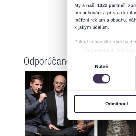
My a
naši 1022 partneři
zpra
pro uchování a přístup k in
měření reklam a obsahu, náh
k jakým účelům.
Pokud to povolíte, rádi bych
Shromažďovali informace
Odporúčané
Identifikovali vaše zaříz
Výběr
Zjistěte více o tom, jak zpr
Nutné
souhlasu
můžete kdykoliv změnit nebo 
Na těchto stránkách využívám
informace o vašem zařízení 
osobní údaje. Získané infor
Odmítnout
Tyto informace můžeme také s
zkombinovat s dalšími informa
Jaké typy cookies používáme,
můžete kdykoliv změnit v záp