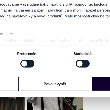
cováváme vaše údaje (jako např. číslo IP) pomocí technologií, 
GALÉRIA
formacím na vašem zařízení, abychom vám mohli nabízet person
led na návštěvníky a vývoj produktů. Máte možnosti ohledně to
om také:
 o vaší geografické poloze, které mohou být přesné na několik
ení pomocí aktivního skenování pro konkrétní charakteristiky (oti
acováváme vaše osobní údaje, a nastavte si předvolby v
části s
Preferenční
Statistické
odvolat v části Prohlášení o souborech cookie.
e soubory cookies a další obdobné technologie (dále jen „cooki
nebo vaší aktivitě na našich webových stránkách. Tyto informa
mace používáme např. k analýze návštěvnosti webu nebo k perso
Povolit výběr
dílet se svými partnery pro sociální média, inzerci a analýzy. 
cemi, které jste jim poskytli nebo které získali v důsledku toho,
 naleznete níže. Možnosti zpracování upravíte zaškrtnutím přís
atí stránky v záložce „Cookies a jejich nastavení“.