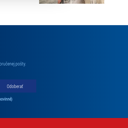
oručenej pošty.
Odoberať
Tento súhlas je povinný na odber newslettra. Bez súhlasu nie je možné vás pr
povinné)