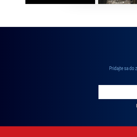
Pridajte sa do
Vložte svoj email
Zadajte svoju e-mailovú adresu, na ktorú vám budeme zasiel