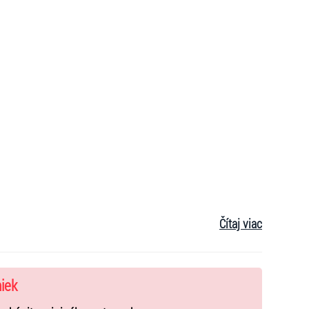
Čítaj viac
niek
váčka
LENNY v rámci
jedinečného turné s jej kapelou a