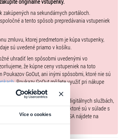
zakúpite originálne vstupenky.
 hosťom Lenkou Filipovou
zavíta aj na Slovensko.
ek zakúpených na sekundárnych portáloch.
Hell.o, Lithium, či Good Enough si po vypredanom
 spoločné a tento spôsob prepredávania vstupeniek
 koncertoch v ďalších mestách Českej republiky a aj
ú známe skladby v špeciálnych aranžoch vytvorených
pnu zmluvu, ktorej predmetom je kúpa vstupenky,
ákom predstaví nielen ako speváčka s originálnym
údaje sú uvedené priamo v košíku.
možné uhradiť len spôsobmi uvedenými vo
ny &
UNIQUE QUARTET so špeciálnym hosťom Lenkou
zorňujeme, že kúpne ceny vstupeniek na toto
, 21. novembra 2025.
m Poukazov GoOut, ani inými spôsobmi, ktoré nie sú
enkach
. Poukazy GoOut môžete využiť pri nákupe
 nie je uvedené inak.
) nariadenia EÚ 2022/2065 (Akt o digitálnych službách,
tal.sk
, iba výrobky alebo služby, ktoré sú v súlade s
Více o cookies
né informácie a kontakty podľa DSA nájdete na