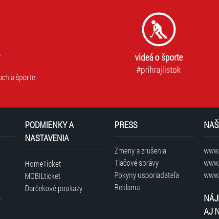
videá o športe
#prihrajlistok
ach a športe.
PODMIENKY A
PRESS
NAŠ
NASTAVENIA
Zmeny a zrušenia
www.t
Tlačové správy
www.
HomeTicket
Pokyny usporiadateľa
www.
MOBILticket
Reklama
Darčekové poukazy
NÁJ
é
AJ 