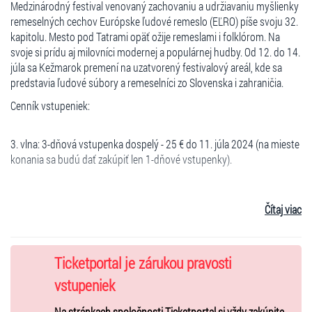
Medzinárodný festival venovaný zachovaniu a udržiavaniu myšlienky
remeselných cechov Európske ľudové remeslo (EĽRO) píše svoju 32.
kapitolu. Mesto pod Tatrami opäť ožije remeslami i folklórom. Na
svoje si prídu aj milovníci modernej a populárnej hudby. Od 12. do 14.
júla sa Kežmarok premení na uzatvorený festivalový areál, kde sa
predstavia ľudové súbory a remeselníci zo Slovenska i zahraničia.
Cenník vstupeniek:
3. vlna: 3-dňová vstupenka dospelý - 25 € do 11. júla 2024 (na mieste
konania sa budú dať zakúpiť len 1-dňové vstupenky).
3-dňový detský lístok počas celého predpredaja: 10 € (dieťa od
Čítaj viac
120cm do 15 rokov).
Deti do 120 cm majú vstup zadarmo.
Ticketportal je zárukou pravosti
Predaj lístkov na mieste konania festivalu:
vstupeniek
1-dňový dospelý – 15 €
Na stránkach spoločnosti Ticketportal si vždy zakúpite