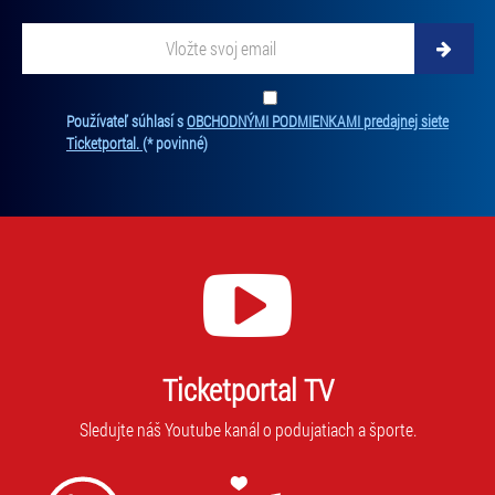
Vložte svoj email
Zadajte svoju e-mailovú adresu, na ktorú vám budeme zasielať novinky.
Ten
Používateľ súhlasí s
OBCHODNÝMI PODMIENKAMI predajnej siete
Ticketportal.
(* povinné)
Ticketportal TV
Sledujte náš Youtube kanál o podujatiach a športe.