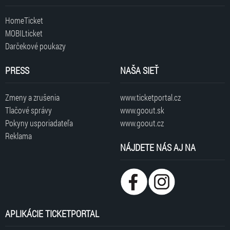
HomeTicket
MOBILticket
Darčekové poukazy
PRESS
NAŠA SIEŤ
Zmeny a zrušenia
www.ticketportal.cz
Tlačové správy
www.goout.sk
Pokyny usporiadateľa
www.goout.cz
Reklama
NÁJDETE NÁS AJ NA
APLIKÁCIE TICKETPORTAL