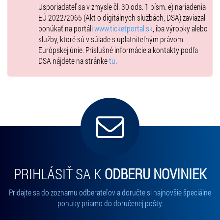
Usporiadateľ sa v zmysle čl. 30 ods. 1 písm. e) nariadenia
EÚ 2022/2065 (Akt o digitálnych službách, DSA) zaviazal
ponúkať na portáli
www.ticketportal.sk
, iba výrobky alebo
služby, ktoré sú v súlade s uplatniteľným právom
Európskej únie. Príslušné informácie a kontakty podľa
DSA nájdete na stránke
tu
.
PRIHLÁSIŤ SA K
ODBERU NOVINIEK
Pridajte sa do zoznamu odberateľov a doručte si najnovšie špeciálne
ponuky priamo do doručenej pošty.