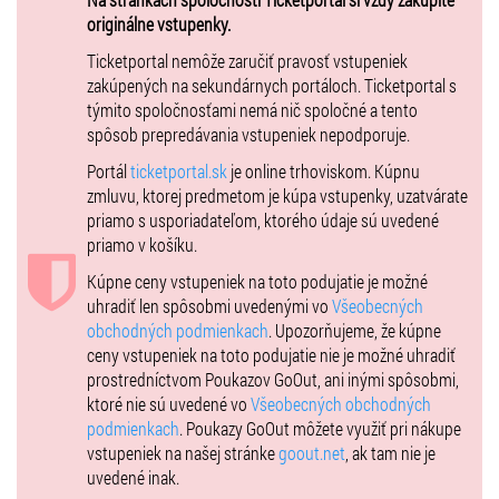
1-dňový detský – 10 € (dieťa od 120cm do 15 rokov).
originálne vstupenky.
Deti do 120 cm majú vstup zadarmo.
Ticketportal nemôže zaručiť pravosť vstupeniek
zakúpených na sekundárnych portáloch. Ticketportal s
Dôchodcovia od 65 rokov majú vstup zadarmo.
týmito spoločnosťami nemá nič spoločné a tento
Držitelia preukazu ŤZP-S majú vstup zadarmo (vrátane sprievodu).
spôsob prepredávania vstupeniek nepodporuje.
Portál
ticketportal.sk
je online trhoviskom. Kúpnu
zmluvu, ktorej predmetom je kúpa vstupenky, uzatvárate
priamo s usporiadateľom, ktorého údaje sú uvedené
priamo v košíku.
Kúpne ceny vstupeniek na toto podujatie je možné
uhradiť len spôsobmi uvedenými vo
Všeobecných
obchodných podmienkach
. Upozorňujeme, že kúpne
ceny vstupeniek na toto podujatie nie je možné uhradiť
prostredníctvom Poukazov GoOut, ani inými spôsobmi,
ktoré nie sú uvedené vo
Všeobecných obchodných
podmienkach
. Poukazy GoOut môžete využiť pri nákupe
vstupeniek na našej stránke
goout.net
, ak tam nie je
uvedené inak.