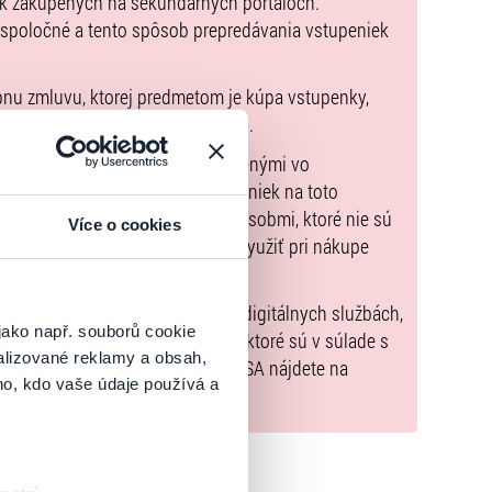
ek zakúpených na sekundárnych portáloch.
 spoločné a tento spôsob prepredávania vstupeniek
pnu zmluvu, ktorej predmetom je kúpa vstupenky,
o kúpiť
údaje sú uvedené priamo v košíku.
možné uhradiť len spôsobmi uvedenými vo
zorňujeme, že kúpne ceny vstupeniek na toto
m Poukazov GoOut, ani inými spôsobmi, ktoré nie sú
Více o cookies
enkach
. Poukazy GoOut môžete využiť pri nákupe
 nie je uvedené inak.
) nariadenia EÚ 2022/2065 (Akt o digitálnych službách,
jako např. souborů cookie
tal.sk
, iba výrobky alebo služby, ktoré sú v súlade s
alizované reklamy a obsah,
né informácie a kontakty podľa DSA nájdete na
ho, kdo vaše údaje používá a