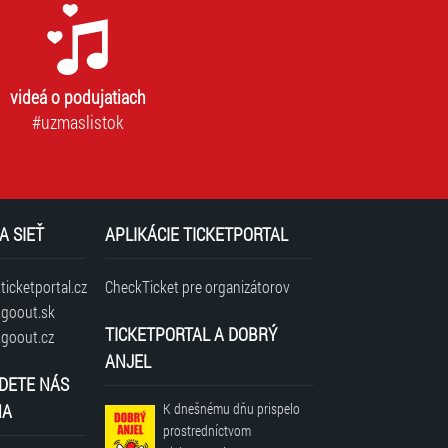
videá o podujatiach
#uzmaslistok
A SIEŤ
APLIKÁCIE TICKETPORTAL
icketportal.cz
CheckTicket pre organizátorov
goout.sk
TICKETPORTAL A DOBRÝ
goout.cz
ANJEL
DETE NÁS
NA
K dnešnému dňu prispelo
prostredníctvom