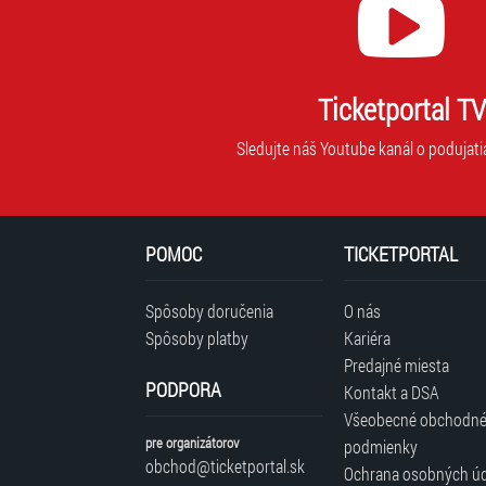
Ticketportal TV
Sledujte náš Youtube kanál o podujati
POMOC
TICKETPORTAL
Spôsoby doručenia
O nás
Spôsoby platby
Kariéra
Predajné miesta
PODPORA
Kontakt a DSA
Všeobecné obchodn
pre organizátorov
podmienky
obchod@ticketportal.sk
Ochrana osobných ú