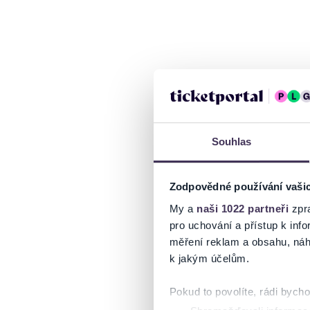
Souhlas
Zodpovědné používání vaši
My a
naši 1022 partneři
zpra
pro uchování a přístup k in
měření reklam a obsahu, náh
k jakým účelům.
Pokud to povolíte, rádi bych