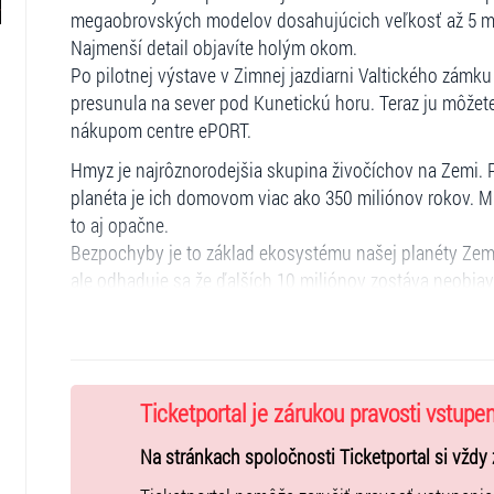
megaobrovských modelov dosahujúcich veľkosť až 5 met
Najmenší detail objavíte holým okom.
Po pilotnej výstave v Zimnej jazdiarni Valtického zámk
presunula na sever pod Kunetickú horu. Teraz ju môžete 
nákupom centre ePORT.
Hmyz je najrôznorodejšia skupina živočíchov na Zemi. 
planéta je ich domovom viac ako 350 miliónov rokov. Mn
to aj opačne.
Bezpochyby je to základ ekosystému našej planéty Zem.
ale odhaduje sa že ďalších 10 miliónov zostáva neobja
Mapa!
Doprava:
MHD: nejbližší autobusová zastávka: Fafruny (linky 69, 1
Ticketportal je zárukou pravosti vstupe
vozem:
- cca 100 parkovacích míst zdarma
Na stránkach spoločnosti Ticketportal si vždy 
- Výpadovka D1 SMER LETISKO