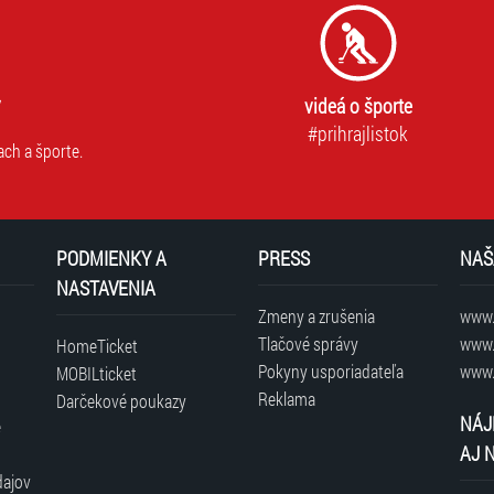
videá o športe
#prihrajlistok
ach a športe.
PODMIENKY A
PRESS
NAŠ
NASTAVENIA
Zmeny a zrušenia
www.t
Tlačové správy
www.
HomeTicket
Pokyny usporiadateľa
www.
MOBILticket
Reklama
Darčekové poukazy
NÁJ
é
AJ 
dajov