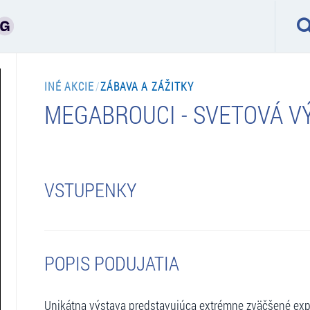
INÉ AKCIE
/
ZÁBAVA A ZÁŽITKY
MEGABROUCI - SVETOVÁ V
VSTUPENKY
POPIS PODUJATIA
Unikátna výstava predstavujúca extrémne zväčšené exp